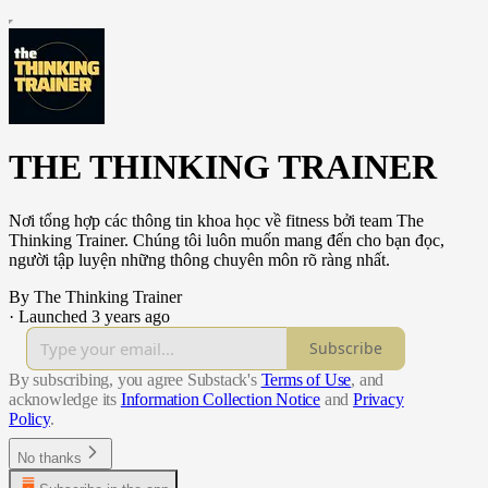
THE THINKING TRAINER
Nơi tổng hợp các thông tin khoa học về fitness bởi team The
Thinking Trainer. Chúng tôi luôn muốn mang đến cho bạn đọc,
người tập luyện những thông chuyên môn rõ ràng nhất.
By The Thinking Trainer
·
Launched 3 years ago
Subscribe
By subscribing, you agree Substack's
Terms of Use
, and
acknowledge its
Information Collection Notice
and
Privacy
Policy
.
No thanks