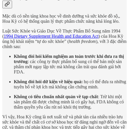
Mặc dù có nền tảng khoa học về dinh dưỡng và sức khỏe đồ sộ,,
Hoa Kỳ có hệ thống quản lý thực phẩm chức năng khá lỏng lẻo.
Luật Sức Khỏe và Giáo Dục Về Thực Phẩm Bổ Sung năm 1994
(
1994 Dietary Supplement Health and Education Act
) của Hoa Kỳ
ủng hộ khái niệm “tự do sức khỏe” (
health freedom
), với 3 đặc điểm
chính sau:
Không đòi hỏi kiểm nghiệm an toàn trước khi đưa ra thị
trường
: các công ty thực phẩm bổ sung có thể bán một sản
phẩm mới ngay lập tức mà không cần trải qua đánh giá bởi
FDA.
Không đòi hỏi dữ kiện về hiệu quả:
họ có thể đưa ra những
tuyên bố về lợi ích mà không cần chứng minh.
Không có tiêu chuẩn nhất quán về tạp chất
: Trừ khi một
sản phẩm đã được chứng minh là có gây hại, FDA không có
thẩm quyền yêu cầu rút nó khỏi thị trường.
Vì vậy, Hoa Kỳ cũng là nơi xuất xứ và phát tán của nhiều trào lưu
sức khỏe và thể chất có cơ sở khoa học từ đáng nghi ngờ đến vô căn
cứ, và thậm chí phản khoa học và trực tiếp gây hại cho sức khỏe về