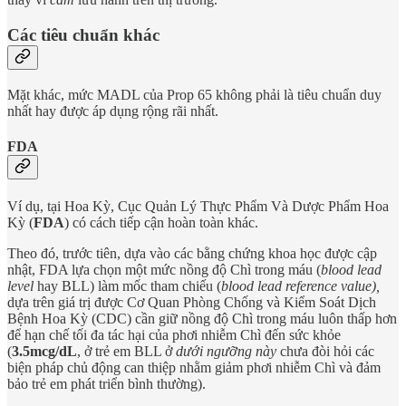
Các tiêu chuẩn khác
Mặt khác, mức MADL của Prop 65 không phải là tiêu chuẩn duy
nhất hay được áp dụng rộng rãi nhất.
FDA
Ví dụ, tại Hoa Kỳ, Cục Quản Lý Thực Phẩm Và Dược Phẩm Hoa
Kỳ (
FDA
) có cách tiếp cận hoàn toàn khác.
Theo đó, trước tiên, dựa vào các bằng chứng khoa học được cập
nhật, FDA lựa chọn một mức nồng độ Chì trong máu (
blood lead
level
hay BLL) làm mốc tham chiếu (
blood lead reference value),
dựa trên giá trị được Cơ Quan Phòng Chống và Kiểm Soát Dịch
Bệnh Hoa Kỳ (CDC) cần giữ nồng độ Chì trong máu luôn thấp hơn
để hạn chế tối đa tác hại của phơi nhiễm Chì đến sức khỏe
(
3.5mcg/dL
, ở trẻ em BLL ở
dưới ngưỡng này
chưa đòi hỏi các
biện pháp chủ động can thiệp nhằm giảm phơi nhiễm Chì và đảm
bảo trẻ em phát triển bình thường).