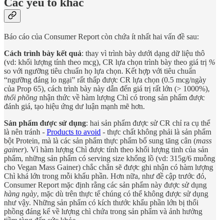
Các yếu tố khác
Báo cáo của Consumer Report còn chứa ít nhất hai vấn đề sau:
Cách trình bày kết quả
: thay vì trình bày dưới dạng dữ liệu thô
(vd: khối lượng tính theo mcg), CR lựa chọn trình bày theo giá trị
%
so với ngưỡng tiêu chuẩn họ lựa chọn. Kết hợp với tiêu chuẩn
“ngưỡng đáng lo ngại” rất thấp được CR lựa chọn (0.5 mcg/ngày
của Prop 65), cách trình bày này dẫn đến giá trị rất lớn (> 1000%),
thổi phồng
nhận thức về hàm lượng Chì có trong sản phẩm được
đánh giá, tạo hiệu ứng dư luận mạnh mẽ hơn.
Sản phẩm được sử dụng
: hai sản phẩm được sử CR chỉ ra cụ thể
là nên tránh -
Products to avoid
- thực chất không phải là sản phẩm
bột Protein, mà là các sản phẩm thực phẩm bổ sung tăng cân (
mass
gainer
). Vì hàm lượng Chì được tính theo khối lượng tinh của sản
phẩm, những sản phẩm có serving size khổng lồ (vd: 315g/6 muỗng
cho Vegan Mass Gainer) chắc chắn sẽ được ghi nhận có hàm lượng
Chì khá lớn trong mỗi khẩu phần. Hơn nữa, như đề cập trước đó,
Consumer Report mặc định rằng các sản phẩm này được sử dụng
hàng ngày
, mặc dù trên thực tế chúng có thể không được sử dụng
như vậy. Những sản phẩm có kích thước khẩu phần lớn bị thổi
phồng đáng kể về lượng chì chứa trong sản phẩm và ảnh hưởng