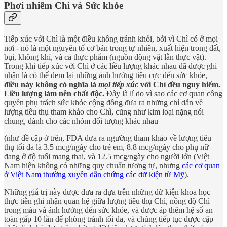
Phơi nhiễm Chì và Sức khỏe
Tiếp xúc với Chì là một điều không tránh khỏi, bởi vì Chì có ở mọi
nơi - nó là một nguyên tố cơ bản trong tự nhiên, xuất hiện trong đất,
bụi, không khí, và cả thực phẩm (nguồn động vật lẫn thực vật).
Trong khi tiếp xúc với Chì ở các liều lượng khác nhau đã được ghi
nhận là có thể đem lại những ảnh hưởng tiêu cực đến sức khỏe,
điều này không có nghĩa là
mọi tiếp xúc
với Chì đều nguy hiểm.
Liều lượng làm nên chất độc.
Đây là lí do vì sao các cơ quan công
quyền phụ trách sức khỏe cộng đồng đưa ra những chỉ dẫn về
lượng tiêu thụ tham khảo cho Chì, cũng như kim loại nặng nói
chung, dành cho các nhóm đối tượng khác nhau
(như đề cập ở trên, FDA đưa ra ngưỡng tham khảo về lượng tiêu
thụ tối đa là 3.5 mcg/ngày cho trẻ em, 8.8 mcg/ngày cho phụ nữ
đang ở độ tuổi mang thai, và 12.5 mcg/ngày cho người lớn (Việt
Nam hiện không có những quy chuẩn tương tự, nhưng
các cơ quan
ở Việt Nam thường xuyên dẫn chứng các dữ kiện từ Mỹ
).
Những giá trị này được đưa ra dựa trên những dữ kiện khoa học
thực tiễn ghi nhận quan hệ giữa lượng tiêu thụ Chì, nồng độ Chì
trong máu và ảnh hưởng đến sức khỏe, và được áp thêm hệ số an
toàn gấp 10 lần để phòng tránh tối đa, và chúng tiếp tục được cập