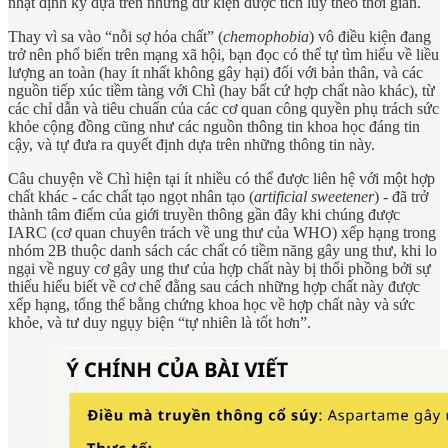
nhật định kỳ dựa trên những dữ kiện được tích lũy theo thời gian.
Thay vì sa vào “nỗi sợ hóa chất” (
chemophobia
) vô điều kiện đang
trở nên phổ biến trên mạng xã hội, bạn đọc có thể tự tìm hiểu về liều
lượng an toàn (hay ít nhất không gây hại) đối với bản thân, và các
nguồn tiếp xúc tiềm tàng với Chì (hay bất cứ hợp chất nào khác), từ
các chỉ dẫn và tiêu chuẩn của các cơ quan công quyền phụ trách sức
khỏe cộng đồng cũng như các nguồn thông tin khoa học đáng tin
cậy, và tự đưa ra quyết định dựa trên những thông tin này.
Câu chuyện về Chì hiện tại ít nhiều có thể được liên hệ với một hợp
chất khác - các chất tạo ngọt nhân tạo (
artificial sweetener
) - đã trở
thành tâm điểm của giới truyền thông gần đây khi chúng được
IARC (cơ quan chuyên trách về ung thư của WHO) xếp hạng trong
nhóm 2B thuộc danh sách các chất có tiềm năng gây ung thư, khi lo
ngại về nguy cơ gây ung thư của hợp chất này bị thổi phồng bởi sự
thiếu hiểu biết về cơ chế đằng sau cách những hợp chất này được
xếp hạng, tổng thể bằng chứng khoa học về hợp chất này và sức
khỏe, và tư duy ngụy biện “tự nhiên là tốt hơn”.