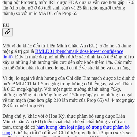
dụng bột Protein), mức IRL được FDA đưa ra vẫn cao hơn gấp 17.6
lần (cho phụ nữ ở độ tuổi sinh sản) và 25 lần (cho người trưởng
thành) so với mức MADL của Prop 65.
EU
Một ví dụ khác đến từ Liên Minh Châu Âu (
EU
), ở đó họ sử dụng
một giá trị gọi là
BMLD01 (benchmark dose lower confidence
limit)
. Đây là mức độ phơi nhiễm được xác định là có thể tăng rủi ro
xảy ra những ảnh hưởng tiêu cực đến sức khỏe thêm 1%. Các mức
cụ thể được phân loại theo lo ngại cụ thể về sức khỏe và cân nặng.
Ví dụ, lo ngại về ảnh hưởng của Chì đến Tim mạch được xác định ở
mức BMLD01 là 1.5 mcg/kg trọng lượng cơ thể/ngày, và với Thận
là 0.63 mcg/kg/ngày. Với một người trưởng thành nặng
70kg
,
những ngưỡng trên tương ứng với 150mcg/ngày cho những lo ngại
về tim mạch (cao hơn gấp 210 lần mức của Prop 65) và 44mcg/ngày
(88 lần mức Prop 65)
Đáng chú ý, khác với ở Hoa Kỳ, thực phẩm bổ sung được Liên
Minh Châu Âu (EU) kiểm soát chặt chẽ về chất lượng và độ an
toàn, trong đó có
hàm lượng kim loại nặng có trong thực phẩm bổ
sung
. Giới hạn tối đa đối với Chì được quy định là 3ppm (
parts per