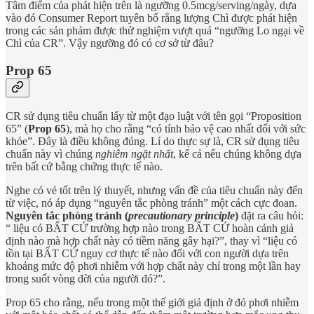
Tâm điểm của phát hiện trên là ngưỡng 0.5mcg/serving/ngày, dựa
vào đó Consumer Report tuyên bố rằng lượng Chì được phát hiện
trong các sản phảm được thử nghiệm vượt quá “ngưỡng Lo ngại về
Chì của CR”. Vậy ngưỡng đó có cơ sở từ đâu?
Prop 65
CR sử dụng tiêu chuẩn lấy từ một đạo luật với tên gọi “Proposition
65” (
Prop 65
), mà họ cho rằng “có tính bảo vệ cao nhất đối với sức
khỏe”. Đây là điều không đúng. Lí do thực sự là, CR sử dụng tiêu
chuẩn này vì chúng
nghiêm ngặt nhất
, kể cả nếu chúng không dựa
trên bất cứ bằng chứng thực tế nào.
Nghe có vẻ tốt trên lý thuyết, nhưng vấn đề của tiêu chuẩn này đến
từ việc, nó áp dụng “nguyên tắc phòng tránh” một cách cực đoan.
Nguyên tắc phòng tránh (
precautionary principle
)
đặt ra câu hỏi:
“ liệu có BẤT CỨ trường hợp nào trong BẤT CỨ hoàn cảnh giả
định nào mà hợp chất này có tiềm năng gây hại?”, thay vì “liệu có
tồn tại BẤT CỨ nguy cơ thực tế nào đối với con người dựa trên
khoảng mức độ phơi nhiễm với hợp chất này chỉ trong một lần hay
trong suốt vòng đời của người đó?”.
Prop 65 cho rằng, nếu trong một thế giới giả định ở đó phơi nhiễm