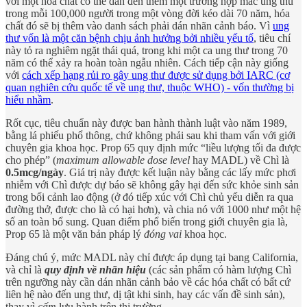
với một hóa chất có thể dẫn đến thêm một trường hợp mắc ung thu
trong mỗi 100,000 người trong một vòng đời kéo dài 70 năm, hóa
chất đó sẽ bị thêm vào danh sách phải dán nhãn cảnh báo. Vì
ung
thư vốn là một căn bệnh chịu ảnh hưởng bởi nhiều yếu tố
, tiêu chí
này tỏ ra nghiêm ngặt thái quá, trong khi một ca ung thư trong 70
năm có thể xảy ra hoàn toàn ngẫu nhiên. Cách tiếp cận này giống
với
cách xếp hạng rủi ro gây ung thư được sử dụng bởi IARC (cơ
quan nghiên cứu quốc tế về ung thư, thuộc WHO) - vốn thường bị
hiểu nhầm
.
Rốt cục, tiêu chuẩn này được ban hành thành luật vào năm 1989,
bằng lá phiếu phổ thông, chứ không phải sau khi tham vấn với giới
chuyên gia khoa học. Prop 65 quy định mức “liều lượng tối đa được
cho phép” (
maximum allowable dose level
hay MADL) về Chì là
0.5mcg/ngày
. Giá trị này được kết luận này bằng các lấy mức phơi
nhiễm với Chì được dự báo sẽ không gây hại đến sức khỏe sinh sản
trong bối cảnh lao động (ở đó tiếp xúc với Chì chủ yếu diễn ra qua
đường thở, được cho là có hại hơn), và chia nó với 1000 như một hệ
số an toàn bổ sung. Quan điểm phổ biến trong giới chuyên gia là,
Prop 65 là một văn bản pháp lý
đóng vai
khoa học.
Đáng chú ý, mức MADL này chỉ được áp dụng tại bang California,
và chỉ là
quy định về nhãn hiệu
(các sản phẩm có hàm lượng Chì
trên ngưỡng này cần dán nhãn cảnh bảo về các hóa chất có bất cứ
liên hệ nào đến ung thư, dị tật khi sinh, hay các vấn đề sinh sản),
thay vì
cấm
lưu hành trên thị trường.