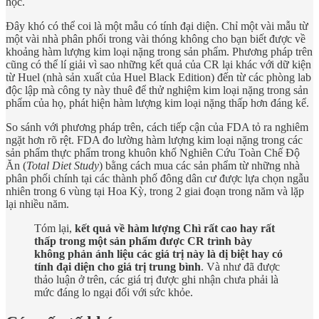
học.
Đây khó có thể coi là một mẫu có tính đại diện. Chỉ một vài mẫu từ
một vài nhà phân phối trong vài thóng không cho bạn biết được về
khoảng hàm lượng kim loại nặng trong sản phẩm. Phương pháp trên
cũng có thể lí giải vì sao những kết quả của CR lại khác với dữ kiện
từ Huel (nhà sản xuất của Huel Black Edition) đến từ các phòng lab
độc lập mà công ty này thuê để thử nghiệm kim loại nặng trong sản
phẩm của họ, phát hiện hàm lượng kim loại nặng thấp hơn đáng kể.
So sánh với phương pháp trên, cách tiếp cận của FDA tỏ ra nghiêm
ngặt hơn rõ rệt. FDA đo lường hàm lượng kim loại nặng trong các
sản phẩm thực phẩm trong khuôn khổ Nghiên Cứu Toàn Chế Độ
Ăn (
Total Diet Study
) bằng cách mua các sản phẩm từ những nhà
phân phối chính tại các thành phố đông dân cư được lựa chọn ngẫu
nhiên trong 6 vùng tại Hoa Kỳ, trong 2 giai đoạn trong năm và lặp
lại nhiều năm.
Tóm lại,
kết quả về hàm lượng Chì rất cao hay rất
thấp trong một sản phẩm được CR trình bày
không phản ánh liệu các giá trị này là dị biệt hay có
tính đại diện cho giá trị trung bình
. Và như đã được
thảo luận ở trên, các giá trị được ghi nhận chưa phải là
mức đáng lo ngại đối với sức khỏe.