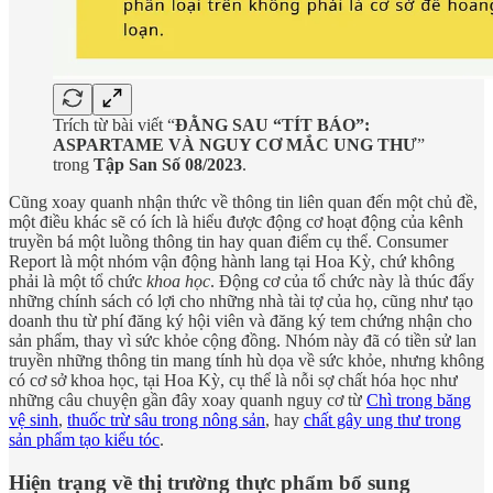
Trích từ bài viết “
ĐẰNG SAU “TÍT BÁO”:
ASPARTAME VÀ NGUY CƠ MẮC UNG THƯ
”
trong
Tập San Số 08/2023
.
Cũng xoay quanh nhận thức về thông tin liên quan đến một chủ đề,
một điều khác sẽ có ích là hiểu được động cơ hoạt động của kênh
truyền bá một luồng thông tin hay quan điểm cụ thể. Consumer
Report là một nhóm vận động hành lang tại Hoa Kỳ, chứ không
phải là một tổ chức
khoa học
. Động cơ của tổ chức này là thúc đẩy
những chính sách có lợi cho những nhà tài tợ của họ, cũng như tạo
doanh thu từ phí đăng ký hội viên và đăng ký tem chứng nhận cho
sản phẩm, thay vì sức khỏe cộng đồng. Nhóm này đã có tiền sử lan
truyền những thông tin mang tính hù dọa về sức khỏe, nhưng không
có cơ sở khoa học, tại Hoa Kỳ, cụ thể là nỗi sợ chất hóa học như
những câu chuyện gần đây xoay quanh nguy cơ từ
Chì trong băng
vệ sinh
,
thuốc trừ sâu trong nông sản
, hay
chất gây ung thư trong
sản phẩm tạo kiểu tóc
.
Hiện trạng về thị trường thực phẩm bổ sung