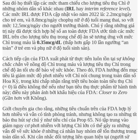
Sau đó họ thiết lập các mức tham chiếu cho lượng tiêu thụ Chì ở
những nhóm dân số khác nhau (
IRL
hay
interim reference level
).
Các mức IRL được FDA cập nhật vào năm 2022 là: 2.2mcg/ngày
cho trẻ em, và 8.8mcg/ngày chophụ nữ ở độ tuổi mang thai, so với
mức 12,5mcg/ngày cho người trưởng thành. Chú ý rằng những giá
trị này đã được tích hợp hệ số an toàn được FDA ước tính các mức
IRL trên cho lượng tiêu thụ trong chế độ ăn sẽ tương ứng với mức
Chì trong máu là
0.35mcg/dL
(thấp hơn gấp 10 lần ngưỡng “an
toàn” ở trẻ em và phụ nữ ở độ tuổi sinh sản).
Cách tiếp cận của FDA xuất phát từ thực tiễn luôn tồn tại sự
không
chắc chắn
về nồng độ Chì trong máu và lượng tiêu thụ Chì trong
chế độ ăn tối ưu để bảo vệ sức khỏe. Theo đó, FDA hướng đến mục
tiêu là giảm mức độ phơi nhiễu với Chì nói chung trong toàn dân số
Hoa Kỳ, trong khi chấp nhận rằng triệt tiêu hoàn toàn tiêu thụ Chì
(= 0) là điều không thể nếu như bạn tiêu thụ thực phẩm từ hành tinh
này; điều này phản ánh bởi khẩu hiệu của FDA:
Closer to Zero
(
Gần hơn
với Không).
Giới chuyên gia cho rằng, những tiêu chuẩn trên của FDA hợp lý
hơn nhiều và vẫn có tính phòng tránh, nhưng không tạo ra những tít
báo thu hút sự chú ý như tiêu chí của Prop 65. Nó tập trung vào
giảm nguy cơ phơi nhiễm với lượng Chì lớn có thể gây ra những
vấn đề về sức khỏe ở những cá nhân hay nhóm dễ tổn thương trong
toàn dân số. Khi cân nhắc đối tượng liên quan hiện tại (người sử