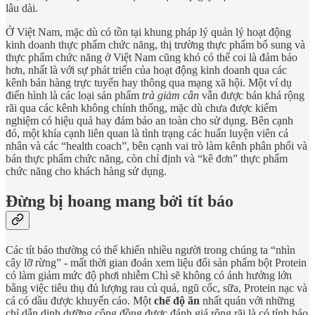
lâu dài.
Ở Việt Nam, mặc dù có tồn tại khung pháp lý quản lý hoạt động
kinh doanh thực phẩm chức năng, thị trường thực phẩm bổ sung và
thực phẩm chức năng ở Việt Nam cũng khó có thể coi là đảm bảo
hơn, nhất là với sự phát triển của hoạt động kinh doanh qua các
kênh bán hàng trực tuyến hay thông qua mạng xã hội. Một ví dụ
điển hình là các loại sản phẩm
trà giảm cân
vẫn được bán khá rộng
rãi qua các kênh không chính thống, mặc dù chưa được kiểm
nghiệm có hiệu quả hay đảm bảo an toàn cho sử dụng. Bên cạnh
đó, một khía cạnh liên quan là tình trạng các huấn luyện viên cá
nhân và các “health coach”, bên cạnh vai trò làm kênh phân phối và
bán thực phẩm chức năng, còn chỉ định và “kê đơn” thực phẩm
chức năng cho khách hàng sử dụng.
Đừng bị hoang mang bởi tít báo
Các tít báo thường có thể khiến nhiều người trong chúng ta “nhìn
cây lỡ rừng” - mất thời gian đoán xem liệu đổi sản phẩm bột Protein
có làm giảm mức độ phơi nhiễm Chì sẽ không có ảnh hưởng lớn
bằng việc tiêu thụ đủ lượng rau củ quả, ngũ cốc, sữa, Protein nạc và
cá có dầu được khuyến cáo. Một
chế độ ăn
nhất quán với những
chỉ dẫn dinh dưỡng cộng đồng được đánh giá rộng rãi là có tính bảo