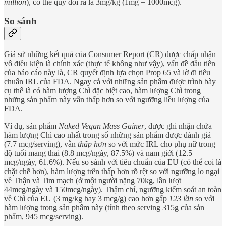
million
), có thể quy đổi ra là 3mg/kg (1mg = 1000mcg).
So sánh
Giả sử những kết quả của Consumer Report (CR) được chấp nhận
vô điều kiện là chính xác (thực tế không như vậy), vấn đề đầu tiên
của báo cáo này là, CR quyết định lựa chọn Prop 65 và lờ đi tiêu
chuẩn IRL của FDA. Ngay cả với những sản phẩm được trình bày
cụ thể là có hàm lượng Chì đặc biệt cao, hàm lượng Chì trong
những sản phẩm này vẫn thấp hơn so với ngưỡng liều lượng của
FDA.
Ví dụ, sản phẩm
Naked Vegan Mass Gainer
, được ghi nhận chứa
hàm lượng Chì cao nhất trong số những sản phẩm được đánh giá
(7.7 mcg/serving), vẫn
thấp hơn
so với mức IRL cho phụ nữ trong
độ tuổi mang thai (8.8 mcg/ngày, 87.5%) và nam giới (12.5
mcg/ngày, 61.6%). Nếu so sánh với tiêu chuẩn của EU (có thể coi là
chặt chẽ hơn), hàm lượng trên thấp hơn rõ rệt so với ngưỡng lo ngại
về Thận và Tim mạch (ở một người nặng 70kg, lần lượt
44mcg/ngày và 150mcg/ngày). Thậm chí, ngưỡng kiểm soát an toàn
về Chì của EU (3 mg/kg hay 3 mcg/g) cao hơn gấp
123 lần
so với
hàm lượng trong sản phẩm này (tính theo serving 315g của sản
phẩm, 945 mcg/serving).