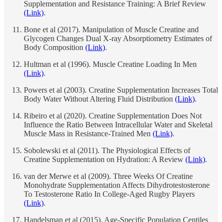
Supplementation and Resistance Training: A Brief Review
(Link)
.
Bone et al (2017). Manipulation of Muscle Creatine and
Glycogen Changes Dual X-ray Absorptiometry Estimates of
Body Composition
(Link)
.
Hultman et al (1996). Muscle Creatine Loading In Men
(Link)
.
Powers et al (2003). Creatine Supplementation Increases Total
Body Water Without Altering Fluid Distribution
(Link)
.
Ribeiro et al (2020). Creatine Supplementation Does Not
Influence the Ratio Between Intracellular Water and Skeletal
Muscle Mass in Resistance-Trained Men
(Link)
.
Sobolewski et al (2011). The Physiological Effects of
Creatine Supplementation on Hydration: A Review
(Link)
.
van der Merwe et al (2009). Three Weeks Of Creatine
Monohydrate Supplementation Affects Dihydrotestosterone
To Testosterone Ratio In College-Aged Rugby Players
(Link)
.
Handelsman et al (2015). Age-Specific Population Centiles