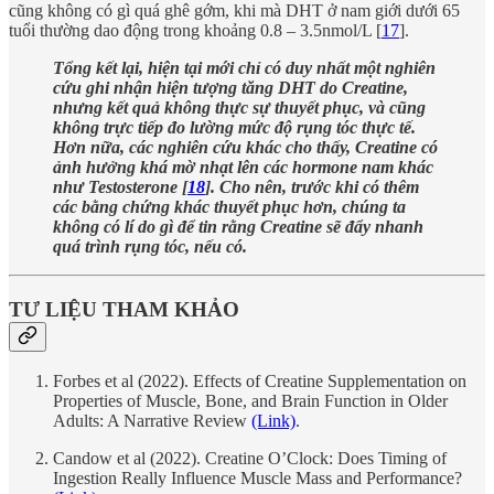
cũng không có gì quá ghê gớm, khi mà DHT ở nam giới dưới 65
tuổi thường dao động trong khoảng 0.8 – 3.5nmol/L [
17
].
Tổng kết lại, hiện tại mới chỉ có duy nhất một nghiên
cứu ghi nhận hiện tượng tăng DHT do Creatine,
nhưng kết quả không thực sự thuyết phục, và cũng
không trực tiếp đo lường mức độ rụng tóc thực tế.
Hơn nữa, các nghiên cứu khác cho thấy, Creatine có
ảnh hưởng khá mờ nhạt lên các hormone nam khác
như Testosterone [
18
]. Cho nên, trước khi có thêm
các bằng chứng khác thuyết phục hơn, chúng ta
không có lí do gì để tin rằng Creatine sẽ đẩy nhanh
quá trình rụng tóc, nếu có.
TƯ LIỆU THAM KHẢO
Forbes et al (2022). Effects of Creatine Supplementation on
Properties of Muscle, Bone, and Brain Function in Older
Adults: A Narrative Review
(Link)
.
Candow et al (2022). Creatine O’Clock: Does Timing of
Ingestion Really Influence Muscle Mass and Performance?