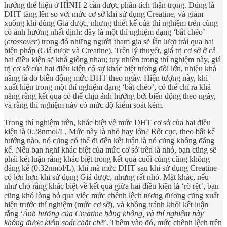
hướng thể hiện ở HÌNH 2 cần được phân tích thận trọng. Đúng là
DHT tăng lên so với mức cơ sở khi sử dụng Creatine, và giảm
xuống khi dùng Giả dược, nhưng thiết kế của thí nghiệm trên cũng
có ảnh hưởng nhất định: đây là một thí nghiệm dạng ‘bắt chéo’
(
crossover
) trong đó những người tham gia sẽ lần lượt trải qua hai
biện pháp (Giả dược và Creatine). Trên lý thuyết, giá trị cơ sở ở cả
hai điều kiện sẽ khá giống nhau; tuy nhiên trong thí nghiệm này, giá
trị cơ sở của hai điều kiện có sự khác biệt tương đối lớn, nhiều khả
năng là do biến động mức DHT theo ngày. Hiện tượng này, khi
xuất hiện trong một thí nghiệm dạng ‘bắt chéo’, có thể chỉ ra khả
năng rằng kết quả có thể chịu ảnh hưởng bởi biến động theo ngày,
và rằng thí nghiệm này có mức độ kiểm soát kém.
Trong thí nghiệm trên, khác biệt về mức DHT cơ sở của hai điều
kiện là 0.28nmol/L. Mức này là nhỏ hay lớn? Rốt cục, theo bất kể
hướng nào, nó cũng có thể đi đến kết luận là nó cũng không đáng
kể. Nếu bạn nghĩ khác biệt của mức cơ sở trên là nhỏ, bạn cũng sẽ
phải kết luận rằng khác biệt trong kết quả cuối cùng cũng không
đáng kể (0.32nmol/L), khi mà mức DHT sau khi sử dụng Creatine
có lớn hơn khi sử dụng Giả dược, nhưng rất nhỏ. Mặt khác, nếu
như cho rằng khác biệt về kết quả giữa hai điều kiện là ‘rõ rệt’, bạn
cũng khó lòng bỏ qua việc mức chênh lệch tương đương cũng xuất
hiện trước thí nghiệm (mức cơ sở), và không tránh khỏi kết luận
rằng ‘
Ảnh hưởng của Creatine bằng không, và thí nghiệm này
không được kiểm soát chặt chẽ
’. Thêm vào đó, mức chênh lệch trên