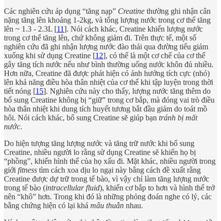
Các nghiên cứu áp dụng “tăng nạp”
Creatine
thường ghi nhận cân
nặng tăng lên khoảng 1-2kg, và tổng lượng nước trong cơ thể tăng
lên ~ 1.3 - 2.3L [
11
]. Nói cách khác, Creatine khiến lượng nước
trong cơ thể tăng lên, chứ không giảm đi. Trên thực tế, một số
nghiên cứu đã ghi nhận lượng nước đào thải qua đường tiểu giảm
xuống khi sử dụng Creatine [
12
], có thể là một cơ chế của cơ thể
gây tăng tích nước nếu như bình thường uống nước khôn đủ nhiều.
Hơn nữa, Creatine đã được phát hiện có ảnh hưởng tích cực (nhỏ)
lên khả năng điều hòa thân nhiệt của cơ thể khi tập luyện trong thời
tiết nóng [
15
]. Nghiên cứu này cho thấy, lượng nước tăng thêm do
bổ sung Creatine không bị “giữ” trong cơ bắp, mà đóng vai trò điều
hòa thân nhiệt khi dung tích huyết tương bắt đầu giảm do toát mồ
hôi. Nói cách khác, bổ sung Creatine sẽ giúp bạn
tránh bị mất
nước
.
Do hiện tượng tăng lượng nước và tăng trữ nước khi bổ sung
Creatine, nhiều người lo rằng sử dụng Creatine sẽ khiến họ bị
“phồng”, khiến hình thể của họ xấu đi. Mặt khác, nhiều người trong
giới
fitness
tìm cách xoa dịu lo ngại này bằng cách đề xuất rằng
Creatine được dự trữ trong tế bào, vì vậy chỉ làm tăng lượng nước
trong tế bào (
intracellular fluid
), khiến cơ bắp to hơn và hình thể trở
nên “khô” hơn. Trong khi đó là những phỏng đoán nghe có lý, các
bằng chứng hiện có lại khá
mâu thuẫn
nhau.