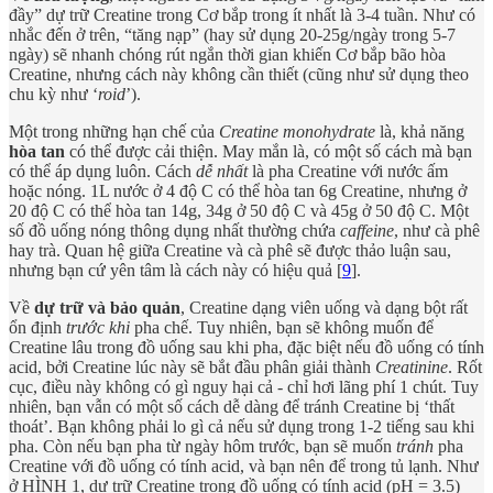
đầy” dự trữ Creatine trong Cơ bắp trong ít nhất là 3-4 tuần. Như có
nhắc đến ở trên, “tăng nạp” (hay sử dụng 20-25g/ngày trong 5-7
ngày) sẽ nhanh chóng rút ngắn thời gian khiến Cơ bắp bão hòa
Creatine, nhưng cách này không cần thiết (cũng như sử dụng theo
chu kỳ như ‘
roid
’).
Một trong những hạn chế của
Creatine monohydrate
là, khả năng
hòa tan
có thể được cải thiện. May mắn là, có một số cách mà bạn
có thể áp dụng luôn. Cách
dễ nhất
là pha Creatine với nước ấm
hoặc nóng. 1L nước ở 4 độ C có thể hòa tan 6g Creatine, nhưng ở
20 độ C có thể hòa tan 14g, 34g ở 50 độ C và 45g ở 50 độ C. Một
số đồ uống nóng thông dụng nhất thường chứa
caffeine
, như cà phê
hay trà. Quan hệ giữa Creatine và cà phê sẽ được thảo luận sau,
nhưng bạn cứ yên tâm là cách này có hiệu quả [
9
].
Về
dự trữ và bảo quản
, Creatine dạng viên uống và dạng bột rất
ổn định
trước khi
pha chế. Tuy nhiên, bạn sẽ không muốn để
Creatine lâu trong đồ uống sau khi pha, đặc biệt nếu đồ uống có tính
acid, bởi Creatine lúc này sẽ bắt đầu phân giải thành
Creatinine
. Rốt
cục, điều này không có gì nguy hại cả - chỉ hơi lãng phí 1 chút. Tuy
nhiên, bạn vẫn có một số cách dễ dàng để tránh Creatine bị ‘thất
thoát’. Bạn không phải lo gì cả nếu sử dụng trong 1-2 tiếng sau khi
pha. Còn nếu bạn pha từ ngày hôm trước, bạn sẽ muốn
tránh
pha
Creatine với đồ uống có tính acid, và bạn nên để trong tủ lạnh. Như
ở HÌNH 1, dự trữ Creatine trong đồ uống có tính acid (pH = 3.5)