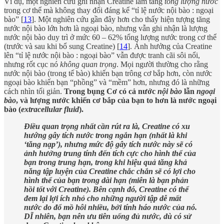
Ví dụ, một nghiên cứu ghi nhận Creatine làm tăng
tổng lượng nước
trong cơ thể mà không thay đổi đáng kể “tỉ lệ nước nội bào : ngoại
bào” [
13
]. Một nghiên cứu gần đây hơn cho thấy hiện tượng tăng
nước nội bào lớn hơn là ngoại bào, nhưng vẫn ghi nhận là lượng
nước nội bào duy trì ở mức 60 – 62% tổng lượng nước trong cơ thể
(trước và sau khi bổ sung Creatine) [
14
]. Ảnh hưởng của Creatine
lên “tỉ lệ nước nội bào : ngoại bào” vẫn được tranh cãi sôi nổi,
nhưng rốt cục nó
không quan trọng
. Mọi người thường cho rằng
nước nội bào (trong tế bào) khiến bạn trông cơ bắp hơn, còn nước
ngoại bào khiến bạn “phồng” và “mềm” hơn, nhưng đó là những
cách nhìn tối giản.
Trong bụng Cơ có cả nước
nội bào
lẫn
ngoại
bào
, và lượng nước khiến cơ bắp của bạn to hơn là nước ngoại
bào (
extracellular fluid
).
Điều quan trọng nhất cần rút ra là, Creatine có xu
hướng gây tích nước trong ngắn hạn (nhất là khi
‘tăng nạp’), nhưng mức độ gây tích nước này sẽ có
ảnh hưởng trung tính đến tích cực cho hình thể của
bạn trong trung hạn, trong khi hiệu quả tăng khả
năng tập luyện của Creatine chắc chắn sẽ có lợi cho
hình thể của bạn trong dài hạn (miễn là bạn phản
hồi tốt với Creatine). Bên cạnh đó, Creatine có thể
đem lại lợi ích nhỏ cho những người tập dễ mất
nước do đổ mồ hôi nhiều, bởi tính háo nước của nó.
DĨ nhiên, bạn nên ưu tiên uống đủ nước, dù có sử