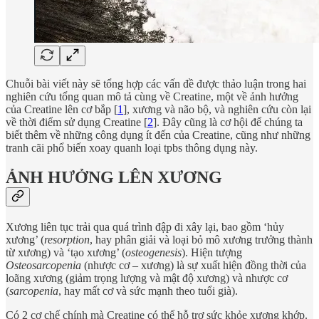
Chuỗi bài viết này sẽ tổng hợp các vấn đề được thảo luận trong hai
nghiên cứu tổng quan mô tả cùng về Creatine, một về ảnh hưởng
của Creatine lên cơ bắp [
1
], xương và não bộ, và nghiên cứu còn lại
về thời điểm sử dụng Creatine [
2
]. Đây cũng là cơ hội để chúng ta
biết thêm về những công dụng ít đến của Creatine, cũng như những
tranh cãi phổ biến xoay quanh loại tpbs thông dụng này.
ẢNH HƯỞNG LÊN XƯƠNG
Xương liên tục trải qua quá trình đập đi xây lại, bao gồm ‘hủy
xương’ (
resorption
, hay phân giải và loại bỏ mô xương trưởng thành
từ xương) và ‘tạo xương’ (
osteogenesis
). Hiện tượng
Osteosarcopenia
(nhược cơ – xương) là sự xuất hiện đồng thời của
loãng xương (giảm trọng lượng và mật độ xương) và nhược cơ
(
sarcopenia
, hay mất cơ và sức mạnh theo tuổi già).
Có 2 cơ chế chính mà Creatine có thể hỗ trợ sức khỏe xương khớp.