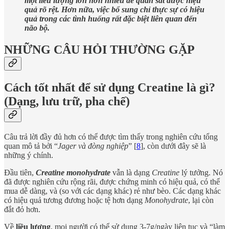
một liều lượng lớn hơn nhiều để quan sát được hiệu
quả rõ rệt. Hơn nữa, việc bổ sung chỉ thực sự có hiệu
quả trong các tình huống rất đặc biệt liên quan đến
não bộ.
NHỮNG CÂU HỎI THƯỜNG GẶP
Cách tốt nhất để sử dụng Creatine là gì?
(Dạng, lưu trữ, pha chế)
Câu trả lời đầy đủ hơn có thể được tìm thấy trong nghiên cứu tổng
quan mô tả bởi “
Jager và đòng nghiệp
” [
8
], còn dưới đây sẽ là
những ý chính.
Đầu tiên,
Creatine monohydrate
vẫn là dạng
Creatine
lý tưởng. Nó
đã được nghiên cứu rộng rãi, được chứng minh có hiệu quả, có thể
mua dễ dàng, và (so với các dạng khác) rẻ như bèo. Các dạng khác
có hiệu quả tương đương hoặc tệ hơn dạng
Monohydrate
, lại còn
đắt đỏ hơn.
Về
liều lượng
, mọi người có thể sử dụng 3-7g/ngày liên tục và “làm