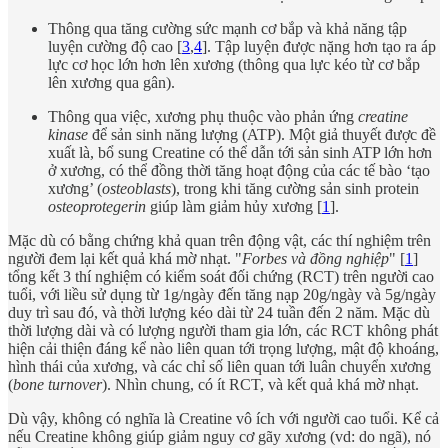
Thông qua tăng cường sức mạnh cơ bắp và khả năng tập
luyện cường độ cao [
3
,
4
]. Tập luyện được nặng hơn tạo ra áp
lực cơ học lớn hơn lên xương (thông qua lực kéo từ cơ bắp
lên xương qua gân).
Thông qua việc, xương phụ thuộc vào phản ứng
creatine
kinase
để sản sinh năng lượng (ATP). Một giả thuyết được đề
xuất là, bổ sung Creatine có thể dẫn tới sản sinh ATP lớn hơn
ở xương, có thể đồng thời tăng hoạt động của các tế bào ‘tạo
xương’ (
osteoblasts
), trong khi tăng cường sản sinh protein
osteoprotegerin
giúp làm giảm hủy xương [
1
].
Mặc dù có bằng chứng khả quan trên động vật, các thí nghiệm trên
người đem lại kết quả khá mờ nhạt. "
Forbes và đồng nghiệp
" [
1
]
tổng kết 3 thí nghiệm có kiểm soát đối chứng (RCT) trên người cao
tuổi, với liều sử dụng từ 1g/ngày đến tăng nạp 20g/ngày và 5g/ngày
duy trì sau đó, và thời lượng kéo dài từ 24 tuần đến 2 năm. Mặc dù
thời lượng dài và có lượng người tham gia lớn, các RCT không phát
hiện cải thiện đáng kể nào liên quan tới trọng lượng, mật độ khoáng,
hình thái của xương, và các chỉ số liên quan tới luân chuyển xương
(
bone turnover
). Nhìn chung, có ít RCT, và kết quả khá mờ nhạt.
Dù vậy, không có nghĩa là Creatine vô ích với người cao tuổi. Kể cả
nếu Creatine không giúp giảm nguy cơ gãy xương (vd: do ngã), nó