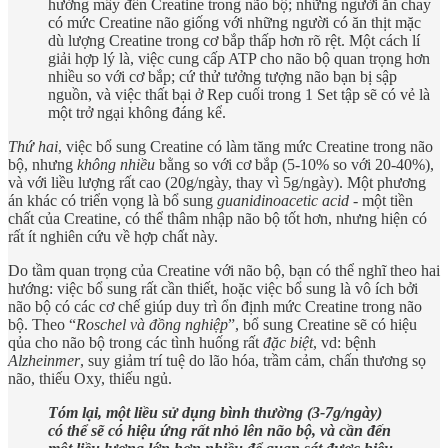
hưởng mấy đến Creatine trong não bộ; những người ăn chay
có mức Creatine não giống với những người có ăn thịt mặc
dù lượng Creatine trong cơ bắp thấp hơn rõ rệt. Một cách lí
giải hợp lý là, việc cung cấp ATP cho não bộ quan trọng hơn
nhiều so với cơ bắp; cứ thử tưởng tượng não bạn bị sập
nguồn, và việc thất bại ở Rep cuối trong 1 Set tập sẽ có vẻ là
một trở ngại không đáng kể.
Thứ hai
, việc bổ sung Creatine có làm tăng mức Creatine trong não
bộ, nhưng
không nhiều
bằng so với cơ bắp (5-10% so với 20-40%),
và với liều lượng rất cao (20g/ngày, thay vì 5g/ngày). Một phương
án khác có triển vọng là bổ sung
guanidinoacetic acid
- một tiền
chất của Creatine, có thể thâm nhập não bộ tốt hơn, nhưng hiện có
rất ít nghiên cứu về hợp chất này.
Do tầm quan trọng của Creatine với não bộ, bạn có thể nghĩ theo hai
hướng: việc bổ sung rất cần thiết, hoặc việc bổ sung là vô ích bởi
não bộ có các cơ chế giúp duy trì ổn định mức Creatine trong não
bộ. Theo “
Roschel và đồng nghiệp
”, bổ sung Creatine sẽ có hiệu
qủa cho não bộ trong các tình huống rất
đặc biệt
, vd: bệnh
Alzheinmer
, suy giảm trí tuệ do lão hóa, trầm cảm, chấn thương sọ
não, thiếu Oxy, thiếu ngủ.
Tóm lại, một liều sử dụng bình thường (3-7g/ngày)
có thể sẽ có hiệu ứng rất nhỏ lên não bộ, và cần đến