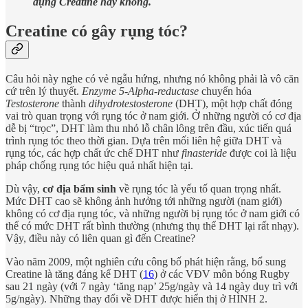
dụng Creatine hay không.
Creatine có gây rụng tóc?
Câu hỏi này nghe có vẻ ngẫu hứng, nhưng nó không phải là vô căn
cứ trên lý thuyết.
Enzyme 5-Alpha-reductase
chuyển hóa
Testosterone
thành
dihydrotestosterone
(DHT), một hợp chất đóng
vai trò quan trọng với rụng tóc ở nam giới. Ở những người có cơ địa
dễ bị “trọc”, DHT làm thu nhỏ lỗ chân lông trên đầu, xúc tiến quá
trình rụng tóc theo thời gian. Dựa trên mối liên hệ giữa DHT và
rụng tóc, các hợp chất ức chế DHT như
finasteride
được coi là liệu
pháp chống rụng tóc hiệu quả nhất hiện tại.
Dù vậy,
cơ địa bẩm sinh
về rụng tóc là yếu tố quan trọng nhất.
Mức DHT cao sẽ không ảnh hưởng tới những người (nam giới)
không có cơ địa rụng tóc, và những người bị rụng tóc ở nam giới có
thể có mức DHT rất bình thường (nhưng thụ thể DHT lại rất nhạy).
Vậy, điều này có liên quan gì đến Creatine?
Vào năm 2009, một nghiên cứu công bố phát hiện rằng, bổ sung
Creatine là tăng đáng kể DHT (
16
) ở các VĐV môn bóng Rugby
sau 21 ngày (với 7 ngày ‘tăng nạp’ 25g/ngày và 14 ngày duy trì với
5g/ngày). Những thay đổi về DHT được hiển thị ở HÌNH 2.