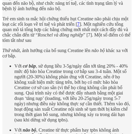
quan đến não bộ, như chức năng trí tuệ, các tình trạng tâm lý và
bệnh lý ảnh hưởng đến não bộ.
Trẻ em sinh ra mắc hội chứng thiếu hụt Creatine não phải chịu một
loạt các rối loạn về trí tuệ và phát triển [
7
]. Một nghiên cứu tổng
quan mô tả tổng hợp các bằng chứng mới nhất một cách đầy đủ và
chắc chắn đến từ “
Roschel và đồng nghiệp
” [7]. Một số điểm có thể
tóm tắt như sau
Thứ nhất
, ảnh hưởng của bổ sung Creatine lên
não bộ
khác xa với
cơ bắp.
Với
cơ bắp
, sử dụng liều 3-5g/ngày dẫn tới tăng 20% - 40%
mức độ bão hòa Creatine trong cơ bắp sau 3-4 tuần. Một số
người (20-30%) không phản ứng với Creatine, nên ở họ
không xuất hiện mức tăng trên, bởi họ có mức bão hòa
Creatine cơ sở cao sẵn (vì thế họ cũng không cần phải bổ
sung. Quá trình này có thể được đẩy nhanh bằng một giai
đoạn ‘tăng nạp’ (loading, với liều 20-25g/ngày trong 5-7
ngày) nhưng điều này không thực sự cần thiết. Thêm vào đó,
hoạt động sản xuất Creatine nội sinh sẽ tạm thời bị kiềm chế
trong thời gian bổ sung, nhưng không xảy ra trong dài hạn
(sau khi dừng sử dụng tpbs).
Với
não bộ
, Creatine từ thực phẩm hay tpbs không ảnh