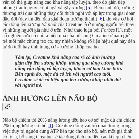
vẫn có thể giúp nâng cao khả năng tập luyện, theo đó gián tiếp
phòng tránh nguy cơ bị ngã và gãy xương [
5
]. Bên cạnh đó, xương
thường trải qua những thay đổi thích nghi với áp lực trong giai đoạn
đầu đời (dậy thì đến đầu giai đoạn trưởng thành) [
6
], do vậy cơ hội
tác động lên xương
tốt nhất
của Creatine là ở những người trẻ, thay
vì những người già như ở trên. Như thảo luận bởi
Forbes
[1], một
số nghiên cứu có chỉ ra hiệu quả của bổ sung Creatine ở nam giới
trẻ tuổi mắc chứng teo cơ, tuy nhiên không rõ liệu hiệu quả này đến
từ độ tuổi hay tình trạng cơ – xương khớp của họ.
Tóm lại, Creatine khả năng cao sẽ có ảnh hưởng
gián tiếp lên xương khớp, thông qua tăng cường khả
năng vận động và tập luyện, khiến cơ bắp khỏe hơn.
Bên cạnh đó, mặc dù có ích với người cao tuổi,
Creatine sẽ dễ có hiệu quả lên xương khớp nhất đối
với người trẻ.
ẢNH HƯỞNG LÊN NÃO BỘ
Não bộ chiếm tới 20% năng lượng tiêu hao cơ sở, mặc dù chỉ chiếm
2% trọng lượng cơ thể [
1
]. Creatine đóng vai trò quan trọng trong
việc duy trì nguồn cung ATP liên tục cho não bộ, nên một giả định
có lý là, bổ sung Creatine sẽ tác động tích cực lên các kết quả liên