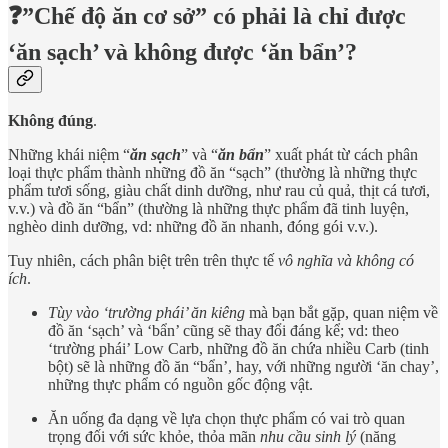
❓”Chế độ ăn cơ sở” có phải là chỉ được
‘ăn sạch’ và không được ‘ăn bẩn’?
Không đúng
.
Những khái niệm “
ăn sạch
” và “
ăn bẩn
” xuất phát từ cách phân
loại thực phẩm thành những đồ ăn “sạch” (thường là những thực
phẩm tươi sống, giàu chất dinh dưỡng, như rau củ quả, thịt cá tươi,
v.v.) và đồ ăn “bẩn” (thường là những thực phẩm đã tinh luyện,
nghèo dinh dưỡng, vd: những đồ ăn nhanh, đóng gói v.v.).
Tuy nhiên, cách phân biệt trên trên thực tế
vô nghĩa và không có
ích
.
Tùy vào ‘trường phái’ ăn kiêng
mà bạn bắt gặp, quan niệm về
đồ ăn ‘sạch’ và ‘bẩn’ cũng sẽ thay đổi đáng kể; vd: theo
‘trường phái’ Low Carb, những đồ ăn chứa nhiều Carb (tinh
bột) sẽ là những đồ ăn “bẩn’, hay, với những người ‘ăn chay’,
những thực phẩm có nguồn gốc động vật.
Ăn uống đa dạng về lựa chọn thực phẩm có vai trò quan
trọng đối với sức khỏe, thỏa mãn
nhu cầu sinh lý
(năng