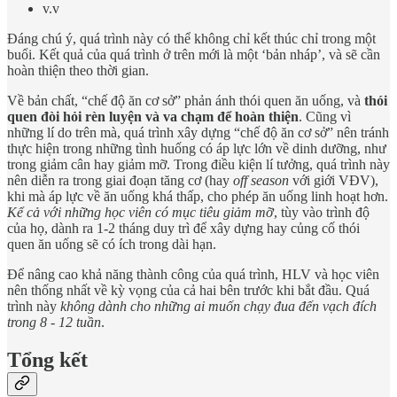
v.v
Đáng chú ý, quá trình này có thể không chỉ kết thúc chỉ trong một
buổi. Kết quả của quá trình ở trên mới là một ‘bản nháp’, và sẽ cần
hoàn thiện theo thời gian.
Về bản chất, “chế độ ăn cơ sở” phản ánh thói quen ăn uống, và
thói
quen đòi hỏi rèn luyện và va chạm để hoàn thiện
. Cũng vì
những lí do trên mà, quá trình xây dựng “chế độ ăn cơ sở” nên tránh
thực hiện trong những tình huống có áp lực lớn về dinh dưỡng, như
trong giảm cân hay giảm mỡ. Trong điều kiện lí tưởng, quá trình này
nên diễn ra trong giai đoạn tăng cơ (hay
off season
với giới VĐV),
khi mà áp lực về ăn uống khá thấp, cho phép ăn uống linh hoạt hơn.
Kể cả với những học viên có mục tiêu giảm mỡ
, tùy vào trình độ
của họ, dành ra 1-2 tháng duy trì để xây dựng hay củng cố thói
quen ăn uống sẽ có ích trong dài hạn.
Để nâng cao khả năng thành công của quá trình, HLV và học viên
nên thống nhất về kỳ vọng của cả hai bên trước khi bắt đầu. Quá
trình này
không dành cho những ai muốn chạy đua đến vạch đích
trong 8 - 12 tuần
.
Tổng kết