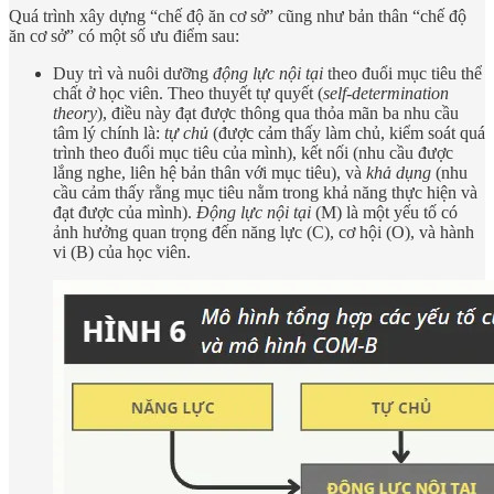
Quá trình xây dựng “chế độ ăn cơ sở” cũng như bản thân “chế độ
ăn cơ sở” có một số ưu điểm sau:
Duy trì và nuôi dưỡng
động lực nội tại
theo đuổi mục tiêu thể
chất ở học viên. Theo thuyết tự quyết (
self-determination
theory
), điều này đạt được thông qua thỏa mãn ba nhu cầu
tâm lý chính là:
tự chủ
(được cảm thấy làm chủ, kiểm soát quá
trình theo đuổi mục tiêu của mình), kết nối (nhu cầu được
lắng nghe, liên hệ bản thân với mục tiêu), và
khả dụng
(nhu
cầu cảm thấy rằng mục tiêu nằm trong khả năng thực hiện và
đạt được của mình).
Động lực nội tại
(M) là một yếu tố có
ảnh hưởng quan trọng đến năng lực (C), cơ hội (O), và hành
vi (B) của học viên.