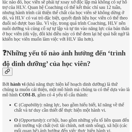
lúc nào đó, học viên sẽ phải tự xoay xở độc lập mà không có sự hỗ
trợ của HLV. Quan hệ Coaching có thể kết thúc chỉ sau 12 tuần,
nhưng hành trình cải thiện thể chất của học viên sẽ không dừng ở
đó, và HLV có vai trò đặc biệt, quyết định liệu học viên có thể theo
đuổi nó được bao lâu. Vì vậy, trong quá trình Coaching, HLV nên
nuôi dưỡng và củng cố sự tự lập và tự tin vào năng lực của bản thân
ở học viên (dù vậy, đôi khi điều này có thể đem lại hệ quả bất ngờ là
khiến học viên muốn làm việc với HLV lâu hơn).
❓Những yếu tố nào ảnh hưởng đến ‘trình
độ dinh dưỡng’ của học viên?
Bởi
hành vi
(khả năng thực hiện kế hoạch dinh dưỡng) là thứ
chúng ta muốn cải thiện, một mô hình mà chúng ta có thể dựa vào là
mô hình
COM-B
, gồm có 4 yếu tố cấu thành:
C
(
Capability
): năng lực, bao gồm hiểu biết, kĩ năng về thể
chất và tư duy cần thiết để thực hiện một hành vi.
O
(
Opportunity
): cơ hội, bao gồm những yếu tố liên quan đến
môi trường vật chất (vd: tài chính, nơi sinh sống), xã hội (các
mối quan hệ) ảnh hưởng đến việc thực hiện hành vi.