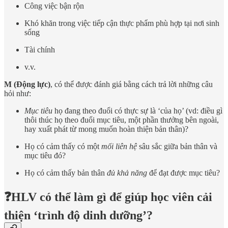
Công việc bận rộn
Khó khăn trong việc tiếp cận thực phẩm phù hợp tại nơi sinh
sống
Tài chính
v.v.
M (Động lực)
, có thể được đánh giá bằng cách trả lời những câu
hỏi như:
Mục tiêu
họ đang theo đuổi có thực sự là ‘của họ’ (vd: điều gì
thôi thúc họ theo đuổi mục tiêu, một phần thưởng bên ngoài,
hay xuất phát từ mong muốn hoàn thiện bản thân)?
Họ có cảm thấy có một
mối liên hệ
sâu sắc giữa bản thân và
mục tiêu đó?
Họ có cảm thấy bản thân
đủ khả năng
để đạt được mục tiêu?
❓HLV có thể làm gì để giúp học viên cải
thiện ‘trình độ dinh dưỡng’?