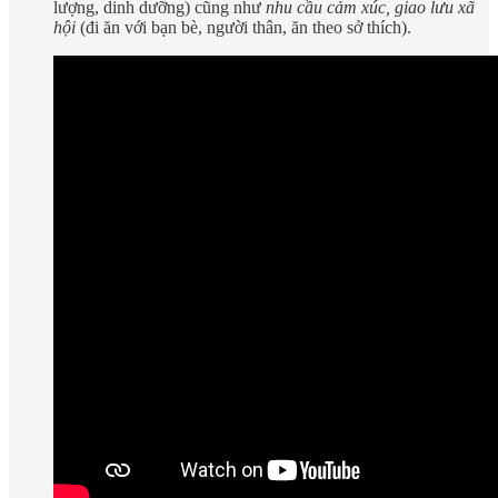
lượng, dinh dưỡng) cũng như
nhu cầu cảm xúc, giao lưu xã
hội
(đi ăn với bạn bè, người thân, ăn theo sở thích).