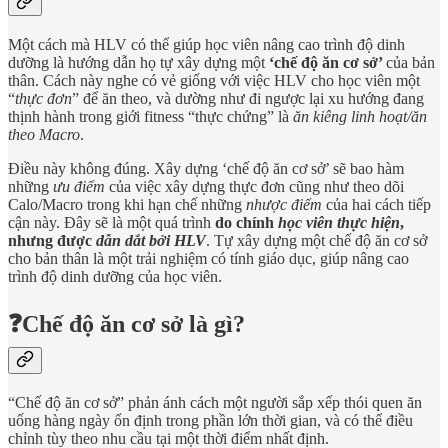
Một cách mà HLV có thể giúp học viên nâng cao trình độ dinh
dưỡng là hướng dẫn họ tự xây dựng một
‘chế độ ăn cơ sở’
của bản
thân. Cách này nghe có vẻ giống với việc HLV cho học viên một
“
thực đơn
” để ăn theo, và dường như đi ngược lại xu hướng đang
thịnh hành trong giới fitness “thực chứng” là
ăn kiêng linh hoạt/ăn
theo Macro
.
Điều này không đúng. Xây dựng ‘chế độ ăn cơ sở’ sẽ bao hàm
những
ưu điểm
của việc xây dựng thực đơn cũng như theo dõi
Calo/Macro trong khi hạn chế những
nhược điểm
của hai cách tiếp
cận này. Đây sẽ là một quá trình
do chính
học viên thực hiện
,
nhưng được
dẫn dắt bởi HLV
. Tự xây dựng một chế độ ăn cơ sở
cho bản thân là một trải nghiệm có tính giáo dục, giúp nâng cao
trình độ dinh dưỡng của học viên.
❓Chế độ ăn cơ sở là gì?
“Chế độ ăn cơ sở” phản ánh cách một người sắp xếp thói quen ăn
uống hàng ngày ổn định trong phần lớn thời gian, và có thể điều
chỉnh tùy theo nhu cầu tại một thời điểm nhất định.