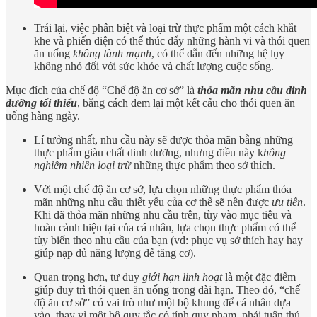
Trái lại, việc phân biệt và loại trừ thực phẩm một cách khắt
khe và phiến diện có thể thúc đẩy những hành vi và thói quen
ăn uống
không lành mạnh
, có thể dẫn đến những hệ lụy
không nhỏ đối với sức khỏe và chất lượng cuộc sống.
Mục đích của chế độ “Chế độ ăn cơ sở” là
thỏa mãn nhu cầu dinh
dưỡng tối thiểu
, bằng cách đem lại một kết cấu cho thói quen ăn
uống hàng ngày.
Lí tưởng nhất, nhu cầu này sẽ được thỏa mãn bằng những
thực phẩm giàu chất dinh dưỡng, nhưng điều này k
hông
nghiễm nhiên loại trừ
những thực phẩm theo sở thích.
Với một chế độ ăn cơ sở, lựa chọn những thực phẩm thỏa
mãn những nhu cầu thiết yếu của cơ thể sẽ nên được
ưu tiên
.
Khi đã thỏa mãn những nhu cầu trên, tùy vào mục tiêu và
hoàn cảnh hiện tại của cá nhân, lựa chọn thực phẩm có thể
tùy biến theo nhu cầu của bạn (vd: phục vụ sở thích hay hay
giúp nạp đủ năng lượng để tăng cơ).
Quan trọng hơn, tư duy
giới hạn linh hoạt
là một đặc điểm
giúp duy trì thói quen ăn uống trong dài hạn. Theo đó, “chế
độ ăn cơ sở” có vai trò như một bộ khung để cá nhân dựa
vào, thay vì một bộ quy tắc có tính quy phạm, phải tuân thủ