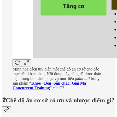
Minh họa cách tùy biến một chế độ ăn cơ sở cho các
mục tiêu khác nhau, Nội dung này cũng đã được thảo
luận trong bối cảnh phục vụ mục tiêu
giảm mỡ
trong
sản phẩm
“
Khỏe - Bền -Săn chắc: Giải Mã
Concurrent Training
” của T3.
❓Chế độ ăn cơ sở có ưu và nhược điểm gì?