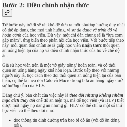
Bước 2: Điều chỉnh nhận thức
Từ bước này trở đi sẽ rất khó để đưa ra một phương hướng duy nhất
có thể áp dụng cho mọi tình huống, vì sự
đa dạng về trình độ và
hoàn cảnh
của học viên. Dù vậy, một chỉ dẫn chung sẽ là “lựa cơm
gắp mắm”, ứng biến theo phản hồi của học viên. Với bước tiếp theo
này, mối quan tâm chính sẽ là giúp học viên
nhận thức
thói quen
ăn uống hiện tại của họ và điều chỉnh nhận thức của họ về chế độ
ăn.
Giả sử học viên trên là một ‘tờ giấy trắng’ hoàn toàn, và có thói
quen ăn uống hàng ngày khá hỗn loạn. Bước tiếp theo với những
người này là, học cách theo dõi thói quen ăn uống hiện tại của bản
thân, cụ thể là theo dõi Calo và Macro trong bữa ăn hàng ngày dưới
sự hướng dẫn của HLV.
Đáng chú ý, bản chất của việc này là
theo dõi nhưng không nhằm
mục đích thay đổi
chế độ ăn hiện tại, mà để học viên (và HLV) biết
được một ngày họ đang ăn những gì. HLV có thể chỉ ra một số thứ
học viên có thể theo dõi như:
đọc thông tin dinh dưỡng trên bao bì đồ ăn (với đồ ăn đóng
gói),