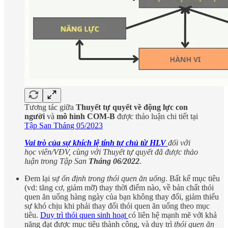
Tương tác giữa
Thuyết tự quyết về động lực con
người
và
mô hình COM-B
được thảo luận chi tiết tại
Tập San Tháng 05/2023
Vai trò của sự khích lệ tính tự chủ từ HLV
đối với
học viên/VĐV, cùng với Thuyết tự quyết đã được thảo
luận trong Tập San
Tháng 06/2022
.
Đem lại sự
ổn định trong thói quen ăn uống
. Bất kể mục tiêu
(vd: tăng cơ, giảm mỡ) thay thời điểm nào, về bản chất thói
quen ăn uống hàng ngày của bạn không thay đổi, giảm thiểu
sự khó chịu khi phải thay đổi thói quen ăn uống theo mục
tiêu.
Duy trì thói quen sinh hoạt
có liên hệ mạnh mẽ với khả
năng đạt được mục tiêu thành công, và duy trì
thói quen ăn