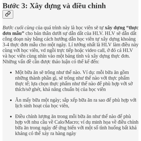
Bước 3: Xây dựng và điều chỉnh
Bước cuối cùng
của quá trình này là học viên sẽ tự
xây dựng “thực
đơn mẫu”
cho bản thân dưới sự dẫn dắt của HLV. HLV sẽ dẫn dắt
công đoạn này bằng cách hướng dẫn học viên tự xây dựng khoảng
3-4 thực đơn mẫu cho một ngày. Lí tưởng nhất là HLV làm điều này
cùng với học viên, vd ngồi trực tiếp hoặc video call, ở đó cả HLV
và học viên cùng nhìn vào một bảng tính và xây dựng thực đơn.
Những vấn đề cần được thảo luận có thể kể đến:
Một bữa ăn sẽ trông như thế nào. Ví dụ: mỗi bữa ăn gồm
những thành phần gì, sẽ trông như thế nào với thực phẩm
thực tế; lựa chọn thực phẩm như thế nào để phù hợp với sở
thích/sở ghét, khả năng chuẩn bị của học viên
Ăn mấy bữa một ngày; sắp xếp bữa ăn ra sao để phù hợp với
lịch sinh hoạt của học viên,
Điều chỉnh lượng ăn trong mỗi bữa ăn như thế nào để phù
hợp với nhu cầu về Calo/Macro; ví dụ minh họa về điều chỉnh
bữa ăn trong ngày để ứng biến với một số tình huống bất khả
kháng có thể xảy ra hàng ngày