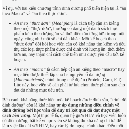
Ví dụ, với hai kiểu chương trình dinh dưỡng phổ biến hiện tại là “ăn
theo Macro” và “ăn theo thực đơn”:
Ăn theo “thực đơn” (Meal plan)
là cách tiếp cận ăn kiêng
theo một “thực đơn”, thường có dạng một danh sách thực
phẩm kèm theo lượng ăn và thời điểm ăn từng bữa trong một
ngày, cũng như một số chỉ dẫn khác. Một kế hoạch theo
“thực đơn” đòi hỏi học viên cần có khả năng tìm kiếm và tiêu
thụ các loại thực phẩm được chỉ định với lượng ăn, thời điểm
bữa ăn, hay thậm chí cách chế biến như được yêu cầu bởi kế
hoạch.
Ăn theo “macro”
là cách tiếp cận ăn kiêng theo “macro” hay
mục tiêu được thiết lập cho ba nguyên tố đa lượng
(
Macronutrients
) chính trong chế độ ăn (Protein, Carb, Fat).
Lúc này, học viên sẽ cần phải tự lựa chọn thực phẩm sao cho
đạt đủ những mục tiêu trên.
Bên cạnh khả năng thực hiện một kế hoạch được định sẵn, “trình độ
dinh dưỡng” còn là
khả năng
tự áp dụng những điều chỉnh về
dinh dưỡng bởi học viên để duy trì kết quả đã đạt được một
cách
bền vững
. Một thực tế là, quan hệ giữa HLV và học viên luôn
có điểm dừng, bất kể vì học viên sẽ không đủ khả năng chi trả để
làm việc lâu dài với HLV, hay các lý do ngoại cảnh khác. Đến một