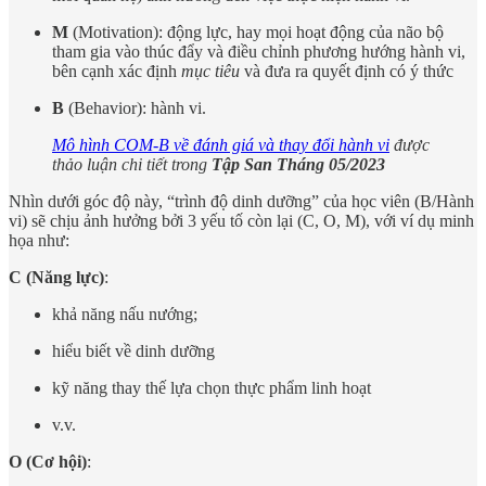
M
(Motivation): động lực, hay mọi hoạt động của não bộ
tham gia vào thúc đẩy và điều chỉnh phương hướng hành vi,
bên cạnh xác định
mục tiêu
và đưa ra quyết định có ý thức
B
(Behavior): hành vi.
Mô hình COM-B về đánh giá và thay đổi hành vi
được
thảo luận chi tiết trong
Tập San Tháng 05/2023
Nhìn dưới góc độ này, “trình độ dinh dưỡng” của học viên (B/Hành
vi) sẽ chịu ảnh hưởng bởi 3 yếu tố còn lại (C, O, M), với ví dụ minh
họa như:
C (Năng lực)
:
khả năng nấu nướng;
hiểu biết về dinh dưỡng
kỹ năng thay thế lựa chọn thực phẩm linh hoạt
v.v.
O (Cơ hội)
: