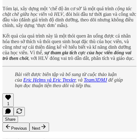
Tóm lại, xây dựng một ‘chế độ ăn cơ sở’ là một quá trình
cộng tác
chặt chẽ giữa học viên và HLV
, đòi hỏi đầu tư thời gian và công sức
đầu vào (đánh giá trình độ dinh dưỡng, theo dõi nhưng không điều
chỉnh, xây dựng ‘thực đơn’ mẫu).
Kết quả của quá trình này là một thói quen ăn uống được cá nhân
hóa theo sở thích và thói quen sinh hoạt đặc thù của học viên, và
cũng như sự cải thiện đáng kể về hiểu biết và kĩ năng dinh dưỡng
của học viên. Vì thế,
sự tham gia tích cực của học viên đóng vai
trò then chốt
, với HLV đóng vai trò dẫn dắt, phân tích và giáo dục.
Bài viết được biên tập và bổ sung từ cuộc thảo luận
của
Eric Helms và Eric Trexler
, và
Team3DMJ
để giúp
bạn đọc thuận tiện theo dõi và tiếp thu.
1
Share
Previous
Next