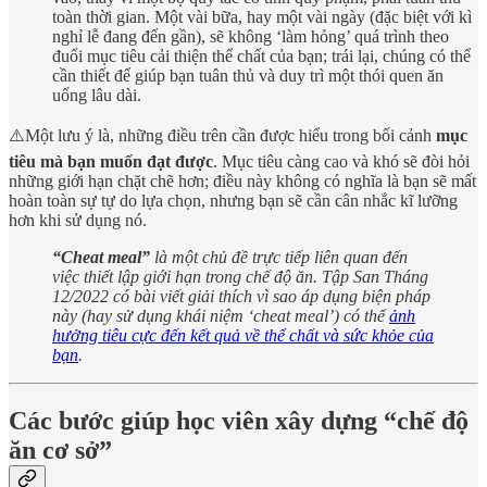
toàn thời gian. Một vài bữa, hay một vài ngày (đặc biệt với kì
nghỉ lễ đang đến gần), sẽ không ‘làm hỏng’ quá trình theo
đuổi mục tiêu cải thiện thể chất của bạn; trái lại, chúng có thể
cần thiết để giúp bạn tuân thủ và duy trì một thói quen ăn
uống lâu dài.
⚠️Một lưu ý là, những điều trên cần được hiểu trong bối cảnh
mục
tiêu mà bạn muốn đạt được
. Mục tiêu càng cao và khó sẽ đòi hỏi
những giới hạn chặt chẽ hơn; điều này không có nghĩa là bạn sẽ mất
hoàn toàn sự tự do lựa chọn, nhưng bạn sẽ cần cân nhắc kĩ lưỡng
hơn khi sử dụng nó.
“Cheat meal”
là một chủ đề trực tiếp liên quan đến
việc thiết lập giới hạn trong chế độ ăn. Tập San Tháng
12/2022 có bài viết giải thích vì sao áp dụng biện pháp
này (hay sử dụng khái niệm ‘cheat meal’) có thể
ảnh
hưởng tiêu cực đến kết quả về thể chất và sức khỏe của
bạn
.
Các bước giúp học viên xây dựng “chế độ
ăn cơ sở”