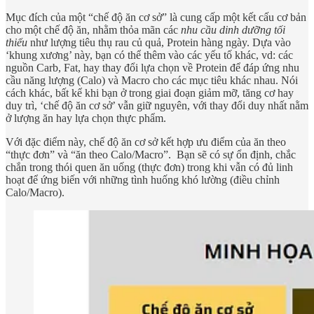
Mục đích của một “chế độ ăn cơ sở” là cung cấp một kết cấu cơ bản
cho một chế độ ăn, nhằm thỏa mãn các
nhu cầu dinh dưỡng tối
thiểu
như lượng tiêu thụ rau củ quả, Protein hàng ngày. Dựa vào
‘khung xương’ này, bạn có thể thêm vào các yếu tố khác, vd: các
nguồn Carb, Fat, hay thay đổi lựa chọn về Protein để đáp ứng nhu
cầu năng lượng (Calo) và Macro cho các mục tiêu khác nhau. Nói
cách khác, bất kể khi bạn ở trong giai đoạn giảm mỡ, tăng cơ hay
duy trì, ‘chế độ ăn cơ sở’ vẫn giữ nguyên, với thay đổi duy nhất nằm
ở lượng ăn hay lựa chọn thực phẩm.
Với đặc điểm này, chế độ ăn cơ sở kết hợp ưu điểm của ăn theo
“thực đơn” và “ăn theo Calo/Macro”. Bạn sẽ có sự ổn định, chắc
chắn trong thói quen ăn uống (thực đơn) trong khi vẫn có đủ linh
hoạt để ứng biến với những tình huống khó lường (điều chỉnh
Calo/Macro).