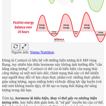
Nguồn ảnh:
Sigma Nutrition
.
Đúng là Cortisol có liên hệ với những hiện tượng tích Mỡ vùng
Bụng, tuy nhiên bản thân hormone này không ảnh hưởng đến “cân
bằng năng lượng”. Cortisol có thể coi là biểu hiện của trạng thái
căng thẳng và mệt mỏi kéo dài
; chính trạng thái này có thể khiến
mọi người thay đổi về lựa chọn thực phẩm (vd: những thực phẩm
giàu năng lượng, ngon miệng hơn) và/hoặc động lực tập luyện (vd:
mệt mỏi không muốn tập), từ đó tạo ra trạng thái thặng dư năng
lượng trong dài hạn.
Tóm lại,
hormone
là biểu hiện, thay vì thứ gây ra những hiện
tượng trên
, hay hiểu đơn giản hơn, là “sứ giả” truyền tin của cơ thể.