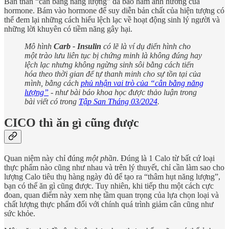
Bản thân “cân bằng năng lượng” đã bao hàm ảnh hưởng của
hormone. Bám vào hormone để suy diễn bản chất của hiện tượng có
thể đem lại những cách hiểu lệch lạc về hoạt động sinh lý người và
những lời khuyên có tiềm năng gây hại.
Mô hình
Carb - Insulin
có lẽ là ví dụ điển hình cho
một trào lưu liên tục bị chứng minh là không đúng hay
lệch lạc nhưng không ngừng sinh sôi bằng cách tiến
hóa theo thời gian để tự thanh minh cho sự tồn tại của
mình, bằng cách
phủ nhận vai trò của “cân bằng năng
lượng”
- như bài báo khoa học được thảo luận trong
bài viết có trong
Tập San Tháng 03/2024
.
CICO thì ăn gì cũng được
Quan niệm này chỉ đúng
một phần
. Đúng là 1 Calo từ bất cứ loại
thực phẩm nào cũng như nhau và trên lý thuyết, chỉ cần làm sao cho
lượng Calo tiêu thụ hàng ngày đủ để tạo ra “thâm hụt năng lượng”,
bạn có thể ăn gì cũng được. Tuy nhiên, khi tiếp thu một cách cực
đoan, quan điểm này xem nhẹ tầm quan trọng của lựa chọn loại và
chất lượng thực phẩm đối với chính quá trình giảm cân cũng như
sức khỏe.