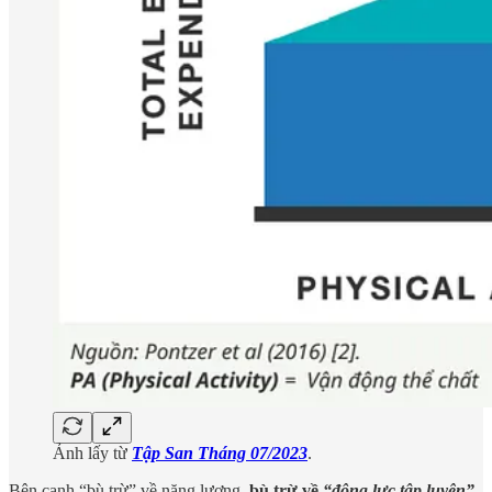
Ảnh lấy từ
Tập San Tháng 07/2023
.
Bên cạnh “bù trừ” về năng lượng,
bù trừ về
“động lực tập luyện”