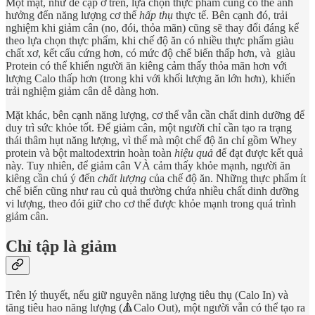
Một mặt, như đề cập ở trên, lựa chọn thực phẩm cũng có thể ảnh
hưởng đến năng lượng cơ thể
hấp thụ
thực tế. Bên cạnh đó, trải
nghiệm khi giảm cân (no, đói, thỏa mãn) cũng sẽ thay đổi đáng kể
theo lựa chọn thực phẩm, khi chế độ ăn có nhiều thực phẩm giàu
chất xơ, kết cấu cứng hơn, có mức độ chế biến thấp hơn, và giàu
Protein có thể khiến người ăn kiêng cảm thấy thỏa mãn hơn với
lượng Calo thấp hơn (trong khi với khối lượng ăn lớn hơn), khiến
trải nghiệm giảm cân dễ dàng hơn.
Mặt khác, bên cạnh năng lượng, cơ thể vẫn cần chất dinh dưỡng để
duy trì sức khỏe tốt. Để giảm cân, một người chỉ cần tạo ra trạng
thái thâm hụt năng lượng, vì thế mà một chế độ ăn chỉ gồm Whey
protein và bột maltodextrin hoàn toàn
hiệu quả
để đạt được kết quả
này. Tuy nhiên, để giảm cân VÀ cảm thấy khỏe mạnh, người ăn
kiêng cần chú ý đến
chất lượng
của chế độ ăn. Những thực phẩm ít
chế biến cũng như rau củ quả thường chứa nhiều chất dinh dưỡng
vi lượng, theo đói giữ cho cơ thể được khỏe mạnh trong quá trình
giảm cân.
Chỉ tập là giảm
Trên lý thuyết, nếu giữ nguyên năng lượng tiêu thụ (Calo In) và
tăng tiêu hao năng lượng (🔺Calo Out), một người vẫn có thể tạo ra