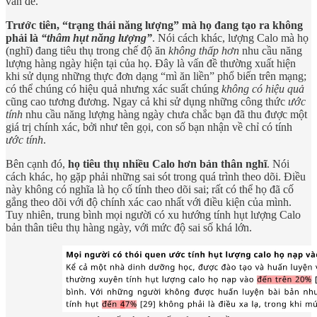
vấn đề.
Trước tiên, “trạng thái năng lượng” mà họ đang tạo ra không
phải là
“thâm hụt năng lượng”
. Nói cách khác, lượng Calo mà họ
(nghĩ) đang tiêu thụ trong chế độ ăn
không thấp hơn
nhu cầu năng
lượng hàng ngày hiện tại của họ. Đây là vấn đề thường xuất hiện
khi sử dụng những thực đơn dạng “mì ăn liền” phổ biến trên mạng;
có thể chúng có hiệu quả nhưng xác suất chúng
không có hiệu quả
cũng cao tương đương. Ngay cả khi sử dụng những công thức
ước
tính
nhu cầu năng lượng hàng ngày chưa chắc bạn đã thu được một
giá trị chính xác, bởi như tên gọi, con số bạn nhận về chỉ có tính
ước tính
.
Bên cạnh đó,
họ tiêu thụ nhiều Calo hơn bản thân nghĩ
. Nói
cách khác, họ gặp phải những sai sót trong quá trình theo dõi. Điều
này không có nghĩa là họ cố tính theo dõi sai; rất có thể họ đã cố
gắng theo dõi với độ chính xác cao nhất với điều kiện của mình.
Tuy nhiên, trung bình mọi người có xu hướng tính hụt lượng Calo
bản thân tiêu thụ hàng ngày, với mức độ sai số khá lớn.