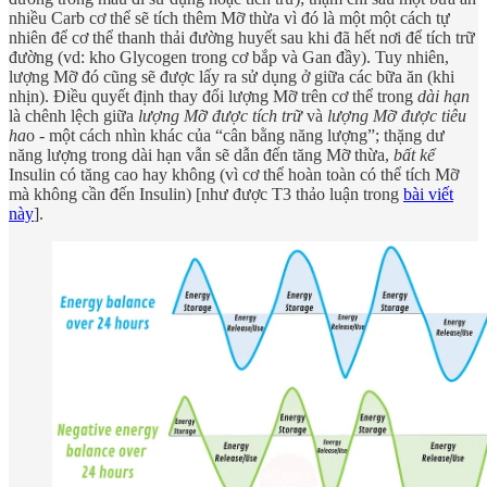
nhiều Carb cơ thể sẽ tích thêm Mỡ thừa vì đó là một một cách tự
nhiên để cơ thể thanh thải đường huyết sau khi đã hết nơi để tích trữ
đường (vd: kho Glycogen trong cơ bắp và Gan đầy). Tuy nhiên,
lượng Mỡ đó cũng sẽ được lấy ra sử dụng ở giữa các bữa ăn (khi
nhịn). Điều quyết định thay đổi lượng Mỡ trên cơ thể trong
dài hạn
là chênh lệch giữa
lượng Mỡ được tích trữ
và
lượng Mỡ được tiêu
ha
o - một cách nhìn khác của “cân bằng năng lượng”; thặng dư
năng lượng trong dài hạn vẫn sẽ dẫn đến tăng Mỡ thừa,
bất kể
Insulin có tăng cao hay không (vì cơ thể hoàn toàn có thể tích Mỡ
mà không cần đến Insulin) [như được T3 thảo luận trong
bài viết
này
].