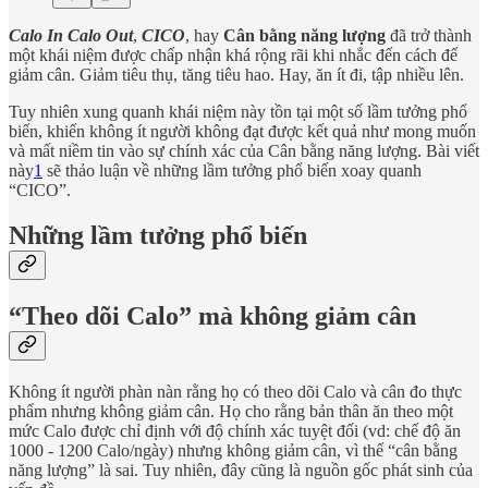
Calo In Calo Out
,
CICO
, hay
Cân bằng năng lượng
đã trở thành
một khái niệm được chấp nhận khá rộng rãi khi nhắc đến cách để
giảm cân. Giảm tiêu thụ, tăng tiêu hao. Hay, ăn ít đi, tập nhiều lên.
Tuy nhiên xung quanh khái niệm này tồn tại một số lầm tưởng phổ
biến, khiến không ít người không đạt được kết quả như mong muốn
và mất niềm tin vào sự chính xác của Cân bằng năng lượng. Bài viết
này
1
sẽ thảo luận về những lầm tưởng phổ biến xoay quanh
“CICO”.
Những lầm tưởng phổ biến
“Theo dõi Calo” mà không giảm cân
Không ít người phàn nàn rằng họ có theo dõi Calo và cân đo thực
phẩm nhưng không giảm cân. Họ cho rằng bản thân ăn theo một
mức Calo được chỉ định với độ chính xác tuyệt đối (vd: chế độ ăn
1000 - 1200 Calo/ngày) nhưng không giảm cân, vì thế “cân bằng
năng lượng” là sai. Tuy nhiên, đây cũng là nguồn gốc phát sinh của