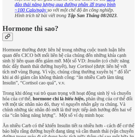
đào thải năng lượng qua đường phân 💩 trung bình
~100 Calo/ngày
so với một chế độ ăn công nghiệp.
Hình trích từ bài viết trong
Tập San Tháng 08/2023
.
Hormone thì sao?
Hormone thường được liên hệ trong những cuộc tranh luận liên
quan đến CICO bởi mối liên hệ của chúng đến những khía cạnh
sinh lý liên quan đến giảm mỡ. Một số VD:
Insulin
(có chức năng
thúc đẩy thanh thải đường huyết), hay
Cortisol
(được liên hệ với
tích mỡ vùng Bụng. Vì vậy, chúng cũng thường xuyên bị “ đổ lỗi”
khi ai đó giảm cân không thành công: “ăn nhiều Carb làm tăng
Insulin”, “Cortisol cao quá”, v.v.
Trong khi đóng vai trò quan trọng với hoạt động sinh lý và chuyển
hóa của cơ thể,
hormone chỉ là
biểu hiện
,
phản ứng của cơ thể đối
với một tác nhân nào đó, thay vì
nguyên nhân
gây ra chúng. Và
chính những tác nhân đó mới là thứ trực tiếp ảnh hưởng đến hai vế
của “cân bằng năng lượng”. Một số ví dụ minh họa:
Ăn nhiều Carb có thể khiến Insulin tiết ra nhiều hơn - cách để cơ thể
báo hiệu rằng đường huyết đang tăng và cần thanh thải (vận chuyển
đường trong máu đi sử dụng hoặc tích trữ); thậm chí sau một bữa ăn