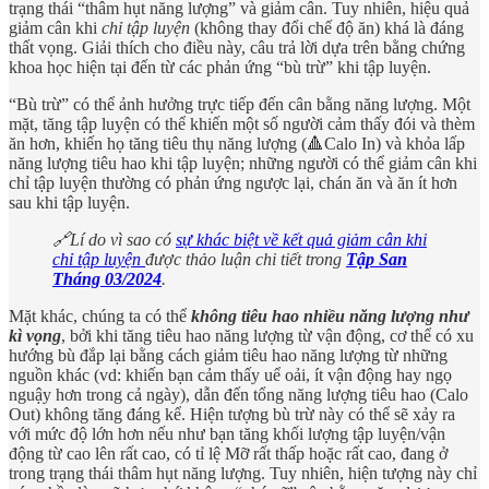
trạng thái “thâm hụt năng lượng” và giảm cân. Tuy nhiên, hiệu quả
giảm cân khi
chỉ tập luyện
(không thay đổi chế độ ăn) khá là đáng
thất vọng. Giải thích cho điều này, câu trả lời dựa trên bằng chứng
khoa học hiện tại đến từ các phản ứng “bù trừ” khi tập luyện.
“Bù trừ” có thể ảnh hưởng trực tiếp đến cân bằng năng lượng. Một
mặt, tăng tập luyện có thể khiến một số người cảm thấy đói và thèm
ăn hơn, khiến họ tăng tiêu thụ năng lượng (🔺Calo In) và khỏa lấp
năng lượng tiêu hao khi tập luyện; những người có thể giảm cân khi
chỉ tập luyện thường có phản ứng ngược lại, chán ăn và ăn ít hơn
sau khi tập luyện.
🔗Lí do vì sao có
sự khác biệt về kết quả giảm cân khi
chỉ tập luyện
được thảo luận chi tiết trong
Tập San
Tháng 03/2024
.
Mặt khác, chúng ta có thể
không tiêu hao nhiều năng lượng như
kì vọng
, bởi khi tăng tiêu hao năng lượng từ vận động, cơ thể có xu
hướng bù đắp lại bằng cách giảm tiêu hao năng lượng từ những
nguồn khác (vd: khiến bạn cảm thấy uể oải, ít vận động hay ngọ
nguậy hơn trong cả ngày), dẫn đến tổng năng lượng tiêu hao (Calo
Out) không tăng đáng kể. Hiện tượng bù trừ này có thể sẽ xảy ra
với mức độ lớn hơn nếu như bạn tăng khối lượng tập luyện/vận
động từ cao lên rất cao, có tỉ lệ Mỡ rất thấp hoặc rất cao, đang ở
trong trạng thái thâm hụt năng lượng. Tuy nhiên, hiện tượng này chỉ