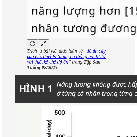
Trích từ bài viết thảo luận về
“độ tin cậy
của các thiết bị ‘đồng hồ thông minh’ đối
với thiết kế chế độ ăn”
trong
Tập San
Tháng 08/2023
.