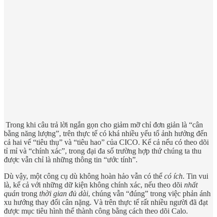
Trong khi câu trả lời ngắn gọn cho giảm mỡ chỉ đơn giản là “cân
bằng năng lượng”, trên thực tế có khá nhiều yếu tố ảnh hưởng đến
cả hai vế “tiêu thụ” và “tiêu hao” của CICO. Kể cả nếu có theo dõi
tỉ mỉ và “chính xác”, trong đại đa số trường hợp thứ chúng ta thu
được vẫn chỉ là những thông tin “ước tính”.
Dù vậy, một công cụ dù không hoàn hảo vẫn có thể
có ích
. Tin vui
là, kể cả với những dữ kiện không chính xác, nếu theo dõi
nhất
quán
trong
thời gian đủ dài
, chúng vẫn “đúng” trong việc phản ánh
xu hướng thay đổi cân nặng. Và trên thực tế rất nhiều người đã đạt
được mục tiêu hình thể thành công bằng cách theo dõi Calo.