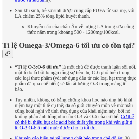
Sau khi sinh, trẻ sơ sinh được cung cấp PUFA từ sữa mẹ, với
LA chiếm 25% tổng lipid huyết thanh.
Khuyến cáo của châu Âu về lượng LA trong sữa công
thức nằm trong khoảng 500 - 1200mg/100kcal.
Tỉ lệ Omega-3/Omega-6 tối ưu có tồn tại?
“Tỉ lệ O-3:O-6 tối ưu”
là một chủ đề được tranh luận sôi nổi,
một lí do là bởi lo ngại rằng sự tiêu thụ O-6 phổ biến trong
các loại thực phẩm (vd: sử dụng dầu từ các loại hạt trong thực
phẩm đã qua chế biến) sẽ lấn át lượng O-3 trong màng tế
bào.
Tuy nhiên, không có bằng chứng khoa học nào ủng hộ khái
niệm hay một tỉ lệ cụ thể; đa số giới chuyên môn về mỡ máu
cũng hoài nghi về tính ứng dụng của khái niệm này, bởi nó
không phản ánh tổng nhu cầu O-3 và O-6 của cơ thể.
Cơ thể
có thể bị thiếu hụt các acid béo thiết yếu trong khi vẫn giữ tỉ
lệ O-3:O-6 ở một mức được cho là tối ưu
.
Khuyến cáo hiệu tại về lượng chất béo trong chế độ ăn
: 30-