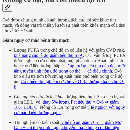
O-6 được chứng minh có ảnh hưởng tích cực tới sức khỏe tim
mạch, và đóng vai trò thiết yếu tới sự phát triển khỏe mạnh của thai
nhi và trẻ sơ sinh.
Giảm nguy cơ mắc bệnh tim mạch
Lượng PUFA trong chế độ ăn có liên hệ với giảm CVD risk,
khả năng cao là do giảm tiêu thụ SFA
. O-3 vẫn là loại PUFA
được nghiên cứu nhiều nhất, một phần do có Hoạt tính sinh
học cao ở liều lượng thấp +
tăng lượng tiêu thụ dẫn đến mức
tăng tuyến tính nồng độ trong cơ thể → dễ điều chỉnh
. O-6
khó điều tra hơn bởi chúng xuất hiện phổ biến trong chế độ
ăn.
Có nhiều thí nghiệm cơ chế về O-3, nhưng khá ít cho O-
6
.
C
ác nghiên cứu dịch tễ học
: lượng tiêu thụ LA có liên hệ với
giảm LDL, vd:
thay 5% lượng Fat tiêu thụ = O-6 ⇒ giảm
10% LDL-C
. Nồng độ LA trong cơ thể
tỉ lệ nghịch với nguy
cơ mắc Tiểu đường loại 2
.
Thí nghiệm có kiểm soát:
Chế độ ăn giàu O-6 → giảm Mỡ
Gan + cải thiện tình trạng chuyển hóa, không có dấu hiệu