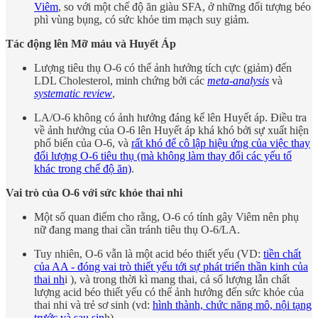
Viêm
, so với một chế độ ăn giàu SFA, ở những đối tượng béo
phì vùng bụng, có sức khỏe tim mạch suy giảm.
Tác động lên Mỡ máu và Huyết Áp
Lượng tiêu thụ O-6 có thể ảnh hưởng tích cực (giảm) đến
LDL Cholesterol, minh chứng bởi các
meta-analysis
và
systematic review
,
LA/O-6 không có ảnh hưởng đáng kể lên Huyết áp. Điều tra
về ảnh hưởng của O-6 lên Huyết áp khá khó bởi sự xuất hiện
phổ biến của O-6, và
rất khó để cô lập hiệu ứng của việc thay
đổi lượng O-6 tiêu thụ (mà không làm thay đổi các yếu tố
khác trong chế độ ăn)
.
Vai trò của O-6 với sức khỏe thai nhi
Một số quan điểm cho rằng, O-6 có tính gây Viêm nên phụ
nữ đang mang thai cần tránh tiêu thụ O-6/LA.
Tuy nhiên, O-6 vẫn là một acid béo thiết yếu (VD:
tiền chất
của AA - đóng vai trò thiết yếu tới sự phát triển thần kinh của
thai nh
i ), và trong thời kì mang thai, cả số lượng lẫn chất
lượng acid béo thiết yếu có thể ảnh hưởng đến sức khỏe của
thai nhi và trẻ sơ sinh (vd:
hình thành, chức năng mô, nội tạng
trước và sau sin
h).