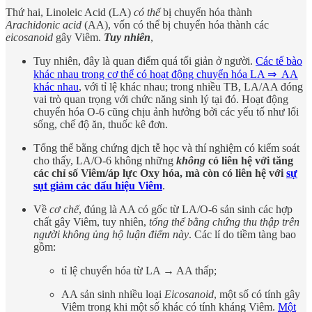
Thứ hai, Linoleic Acid (LA)
có thể
bị chuyển hóa thành
Arachidonic acid
(AA), vốn có thể bị chuyển hóa thành các
eicosanoid
gây Viêm.
Tuy nhiên
,
Tuy nhiên, đây là quan điểm quá tối giản ở người.
Các tế bào
khác nhau trong cơ thể có hoạt động chuyển hóa LA ⇒ AA
khác nhau
, với tỉ lệ khác nhau; trong nhiều TB, LA/AA đóng
vai trò quan trọng với chức năng sinh lý tại đó. Hoạt động
chuyển hóa O-6 cũng chịu ảnh hưởng bởi các yếu tố như lối
sống, chế độ ăn, thuốc kê đơn.
Tổng thể bằng chứng dịch tễ học và thí nghiệm có kiểm soát
cho thấy, LA/O-6 không những
không
có liên hệ với tăng
các chỉ số Viêm/áp lực Oxy hóa, mà còn có liên hệ với
sự
sụt giảm các dấu hiệu Viêm
.
Về
cơ chế
, đúng là AA có gốc từ LA/O-6 sản sinh các hợp
chất gây Viêm, tuy nhiên,
tổng thể bằng chứng thu thập trên
người không ủng hộ luận điểm này
. Các lí do tiềm tàng bao
gồm:
tỉ lệ chuyển hóa từ LA → AA thấp;
AA sản sinh nhiều loại
Eicosanoid
, một số có tính gây
Viêm trong khi một số khác có tính kháng Viêm.
Một