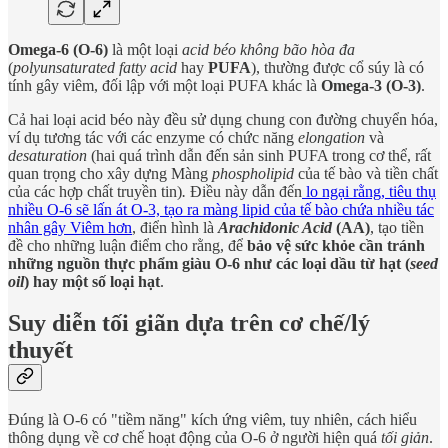
Omega-6 (O-6)
là một loại
acid béo không bão hòa đa
(
polyunsaturated fatty acid
hay
PUFA
), thường được cổ súy là có
tính gây viêm, đối lập với một loại PUFA khác là
Omega-3 (O-3)
.
Cả hai loại acid béo này đều sử dụng chung con đường chuyển hóa,
ví dụ tương tác với các enzyme có chức năng
elongation
và
desaturation
(hai quá trình dẫn đến sản sinh PUFA trong cơ thể, rất
quan trọng cho xây dựng Màng
phospholipid
của tế bào và tiền chất
của các hợp chất truyền tin)
.
Điều này dẫn đến
lo ngại rằng, tiêu thụ
nhiều O-6 sẽ lấn át O-3, tạo ra màng lipid của tế bào chứa nhiều tác
nhân gây Viêm hơn
, điển hình là
Arachidonic Acid
(AA)
, tạo tiền
đề cho những luận điểm cho rằng, để
bảo vệ sức khỏe cần tránh
những nguồn thực phẩm giàu O-6 như các loại dầu từ hạt (
seed
oil
) hay một số loại hạt
.
Suy diễn tối giãn dựa trên cơ chế/lý
thuyết
Đúng là O-6 có "tiềm năng" kích ứng viêm, tuy nhiên, cách hiểu
thông dụng về cơ chế hoạt động của O-6 ở người hiện quá
tối giản
.