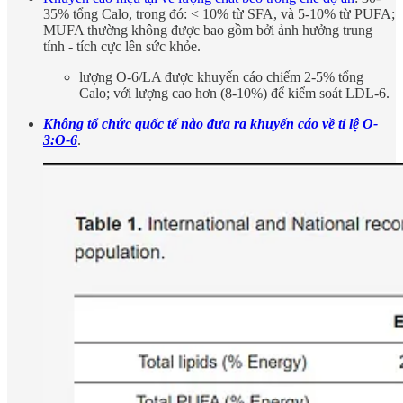
35% tổng Calo, trong đó: < 10% từ SFA, và 5-10% từ PUFA;
MUFA thường không được bao gồm bởi ảnh hưởng trung
tính - tích cực lên sức khỏe.
lượng O-6/LA được khuyến cáo chiếm 2-5% tổng
Calo; với lượng cao hơn (8-10%) để kiểm soát LDL-6.
Không tổ chức quốc tế nào đưa ra khuyến cáo về tỉ lệ O-
3:O-6
.