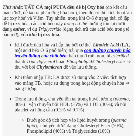
Thứ nhất
: TẤT CẢ mọi PUFA đều dễ bị Oxy hóa
(do kết cấu
mạch 'hở', dễ tạo ra phản ứng hóa học), theo đó có thể kích hoạt 'áp
lực oxy hóa' và Viêm. Tuy nhiên, trong khi O-6 ở trạng thái cô lập
dễ bị oxy hóa, các acid béo này
trong cơ thể
thường tồn tại dưới
dạng
esther
, ví dụ
Triglyceride
(dạng tích trữ của acid béo trong tế
bào mỡ), vốn
khó
bị oxy hóa
.
Khi được tiêu hóa và hấp thụ bởi cơ thể,
Linoleic Acid
(
LA
,
một acid béo O-6 phổ biến) trải qua
con đường chuyển hóa
truyền thống của chất béo
: hấp thụ ở ruột non, bị
esterified
thành
Triacylglycerol
hoặc
Phospholipid/Cholesteryl ester
⇒
thu vớt bởi
Chylomicron
để vào lưu thông.
Khi thâm nhập TB: LA được sử dụng vào 2 việc: tích hợp
vào màng TB, hoặc sử dụng trong hoạt động chuyển hóa ⇒
năng lượng
Trong lưu thông, chủ yếu tồn tại trong huyết tương (
plasma
,
30%) - vận chuyển bởi HDL (35%) và LDL (30%); và bởi
platelet và hồng cầu (9.3% và 9.7%)
Dưới góc độ tích hợp vào lipid huyết tương (
plasma
lipid
), chủ yếu dưới dạng Cholesteryl Ester (50%),
Phospholipid (40%) và Triglycerides (10%)