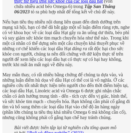
thực hư hiệu ứng sức khỏe của các loại dầu hạt
(vốn
chứa nhiều acid béo Omega-6) trong
Tập San Tháng
06/2023
tỏ ra phù hợp nhất để tổng kết về chủ đề này.
Nếu bạn tiêu thụ nhiều nội dung liên quan đến dinh dưỡng trên
mạng xã hội, bạn có thể đã bắt gặp một số luận điểm rùng rợn, nghe
có vẻ khoa học về các loại dầu Hạt gây ra ăn uống dư thừa, béo phì
và suy giảm sức khỏe tim mạch chuyển hóa như thế nào. Trong khi
một cá nhân có thể dựng nên một câu chuyện khá thuyết phục về
những cơ chế khiến các loại dầu Hạt
đáng ra
rất độc hại cho sức
khỏe con người, chúng ta nên đối chứng với dữ kiện thực tế trên
người để xem liệu các loại dầu hạt có thực sự có hại hay không,
trước khi mất ăn mất ngủ về điều này.
May mắn thay, có rất nhiều bằng chứng để chúng ta dựa vào, và
những luận điểm hù dọa về dầu Hạt có thể coi là vô nghĩa. Ở các
nghiên cứu tốt nhất thực hiện trên người cho đến thời điểm hiện tại,
các loại dầu Hạt, Linoleic acid và Omega 6 được ghi nhận chắc
chắn có ảnh hưởng trung tính - đến - tích cực đến vị giác, hình thể,
và sức khỏe tim mạch - chuyển hóa. Bạn không cần phải cố gắng đi
tìm và bổ sung thêm các loại dầu Hạt vào chế độ ăn hàng ngày
(phần lớn chúng ta tiêu thụ khá nhiều Omega 6 mà không cần cố),
nhưng cũng không phải cố gắng hạn chế hay tránh chúng.
Bài viết được biên tập lại từ nghiên cứu tổng quan mô
tả bởi
“Poli và đồng nghiệp” (2023)
.