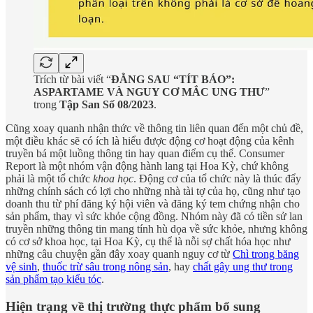
Trích từ bài viết “
ĐẰNG SAU “TÍT BÁO”:
ASPARTAME VÀ NGUY CƠ MẮC UNG THƯ
”
trong
Tập San Số 08/2023
.
Cũng xoay quanh nhận thức về thông tin liên quan đến một chủ đề,
một điều khác sẽ có ích là hiểu được động cơ hoạt động của kênh
truyền bá một luồng thông tin hay quan điểm cụ thể. Consumer
Report là một nhóm vận động hành lang tại Hoa Kỳ, chứ không
phải là một tổ chức
khoa học
. Động cơ của tổ chức này là thúc đẩy
những chính sách có lợi cho những nhà tài tợ của họ, cũng như tạo
doanh thu từ phí đăng ký hội viên và đăng ký tem chứng nhận cho
sản phẩm, thay vì sức khỏe cộng đồng. Nhóm này đã có tiền sử lan
truyền những thông tin mang tính hù dọa về sức khỏe, nhưng không
có cơ sở khoa học, tại Hoa Kỳ, cụ thể là nỗi sợ chất hóa học như
những câu chuyện gần đây xoay quanh nguy cơ từ
Chì trong băng
vệ sinh
,
thuốc trừ sâu trong nông sản
, hay
chất gây ung thư trong
sản phẩm tạo kiểu tóc
.
Hiện trạng về thị trường thực phẩm bổ sung