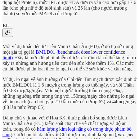
dụng bột Protein), mức IRL được FDA đưa ra vẫn cao hơn gấp 17.6
lần (cho phụ nữ ở độ tuổi sinh sản) và 25 lần (cho người trưởng
thành) so với mức MADL của Prop 65.
EU
Một ví dụ khác đến từ Liên Minh Châu Âu (
EU
), ở đó họ sử dụng
một giá trị gọi là
BMLD01 (benchmark dose lower confidence
limit)
. Đây là mức độ phơi nhiễm được xác định là có thể tăng rủi ro
xảy ra những ảnh hưởng tiêu cực đến sức khỏe thêm 1%. Các mức
cụ thể được phân loại theo lo ngại cụ thể về sức khỏe và cân nặng.
Ví dụ, lo ngại về ảnh hưởng của Chì đến Tim mạch được xác định ở
mức BMLD01 là 1.5 mcg/kg trọng lượng cơ thể/ngày, và với Thận
là 0.63 mcg/kg/ngày. Với một người trưởng thành nặng
70kg
,
những ngưỡng trên tương ứng với 150mcg/ngày cho những lo ngại
về tim mạch (cao hơn gấp 210 lần mức của Prop 65) và 44mcg/ngày
(88 lần mức Prop 65)
Đáng chú ý, khác với ở Hoa Kỳ, thực phẩm bổ sung được Liên
Minh Châu Âu (EU) kiểm soát chặt chẽ về chất lượng và độ an
toàn, trong đó có
hàm lượng kim loại nặng có trong thực phẩm bổ
sung
. Giới hạn tối đa đối với Chì được quy định là 3ppm (
parts per