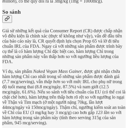
million
), có thể quy đổi ra là 3mg/kg (1mg = 1000mcg).
So sánh
Giả sử những kết quả của Consumer Report (CR) được chấp nhận
vô điều kiện là chính xác (thực tế không như vậy), vấn đề đầu tiên
của báo cáo này là, CR quyết định lựa chọn Prop 65 và lờ đi tiêu
chuẩn IRL của FDA. Ngay cả với những sản phẩm được trình bày
cụ thể là có hàm lượng Chì đặc biệt cao, hàm lượng Chì trong
những sản phẩm này vẫn thấp hơn so với ngưỡng liều lượng của
FDA.
Ví dụ, sản phẩm
Naked Vegan Mass Gainer
, được ghi nhận chứa
hàm lượng Chì cao nhất trong số những sản phẩm được đánh giá
(7.7 mcg/serving), vẫn
thấp hơn
so với mức IRL cho phụ nữ trong
độ tuổi mang thai (8.8 mcg/ngày, 87.5%) và nam giới (12.5
mcg/ngày, 61.6%). Nếu so sánh với tiêu chuẩn của EU (có thể coi là
chặt chẽ hơn), hàm lượng trên thấp hơn rõ rệt so với ngưỡng lo ngại
về Thận và Tim mạch (ở một người nặng 70kg, lần lượt
44mcg/ngày và 150mcg/ngày). Thậm chí, ngưỡng kiểm soát an toàn
về Chì của EU (3 mg/kg hay 3 mcg/g) cao hơn gấp
123 lần
so với
hàm lượng trong sản phẩm này (tính theo serving 315g của sản
phẩm, 945 mcg/serving).