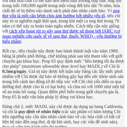
với một hóa chất có thể dẫn đến thêm một trường hợp mắc ung thu
trong mỗi 100,000 người trong một vòng đời kéo dài 70 năm, hóa
chất đó sẽ bị thêm vào danh sách phải dán nhãn cảnh báo. Vì
ung
thư vốn là một căn bệnh chịu ảnh hưởng bởi nhiều yếu tố
, tiêu chí
này tỏ ra nghiêm ngặt thái quá, trong khi một ca ung thư trong 70
năm có thể xảy ra hoàn toàn ngẫu nhiên. Cách tiếp cận này giống
với
cách xếp hạng rủi ro gây ung thư được sử dụng bởi IARC (cơ
quan nghiên cứu quốc tế về ung thư, thuộc WHO) - vốn thường bị
hiểu nhầm
.
Rốt cục, tiêu chuẩn này được ban hành thành luật vào năm 1989,
bằng lá phiếu phổ thông, chứ không phải sau khi tham vấn với giới
chuyên gia khoa học. Prop 65 quy định mức “liều lượng tối đa được
cho phép” (
maximum allowable dose level
hay MADL) về Chì là
0.5mcg/ngày
. Giá trị này được kết luận này bằng các lấy mức phơi
nhiễm với Chì được dự báo sẽ không gây hại đến sức khỏe sinh sản
trong bối cảnh lao động (ở đó tiếp xúc với Chì chủ yếu diễn ra qua
đường thở, được cho là có hại hơn), và chia nó với 1000 như một hệ
số an toàn bổ sung. Quan điểm phổ biến trong giới chuyên gia là,
Prop 65 là một văn bản pháp lý
đóng vai
khoa học.
Đáng chú ý, mức MADL này chỉ được áp dụng tại bang California,
và chỉ là
quy định về nhãn hiệu
(các sản phẩm có hàm lượng Chì
trên ngưỡng này cần dán nhãn cảnh bảo về các hóa chất có bất cứ
liên hệ nào đến ung thư, dị tật khi sinh, hay các vấn đề sinh sản),
thay vì
cấm
lưu hành trên thị trường.