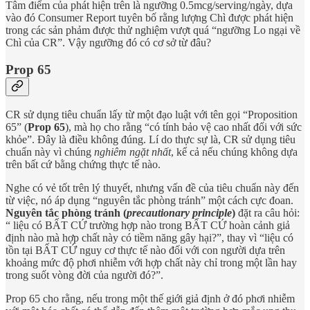
Tâm điểm của phát hiện trên là ngưỡng 0.5mcg/serving/ngày, dựa
vào đó Consumer Report tuyên bố rằng lượng Chì được phát hiện
trong các sản phảm được thử nghiệm vượt quá “ngưỡng Lo ngại về
Chì của CR”. Vậy ngưỡng đó có cơ sở từ đâu?
Prop 65
CR sử dụng tiêu chuẩn lấy từ một đạo luật với tên gọi “Proposition
65” (
Prop 65
), mà họ cho rằng “có tính bảo vệ cao nhất đối với sức
khỏe”. Đây là điều không đúng. Lí do thực sự là, CR sử dụng tiêu
chuẩn này vì chúng
nghiêm ngặt nhất
, kể cả nếu chúng không dựa
trên bất cứ bằng chứng thực tế nào.
Nghe có vẻ tốt trên lý thuyết, nhưng vấn đề của tiêu chuẩn này đến
từ việc, nó áp dụng “nguyên tắc phòng tránh” một cách cực đoan.
Nguyên tắc phòng tránh (
precautionary principle
)
đặt ra câu hỏi:
“ liệu có BẤT CỨ trường hợp nào trong BẤT CỨ hoàn cảnh giả
định nào mà hợp chất này có tiềm năng gây hại?”, thay vì “liệu có
tồn tại BẤT CỨ nguy cơ thực tế nào đối với con người dựa trên
khoảng mức độ phơi nhiễm với hợp chất này chỉ trong một lần hay
trong suốt vòng đời của người đó?”.
Prop 65 cho rằng, nếu trong một thế giới giả định ở đó phơi nhiễm