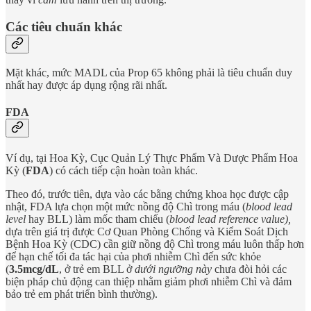
Các tiêu chuẩn khác
Mặt khác, mức MADL của Prop 65 không phải là tiêu chuẩn duy
nhất hay được áp dụng rộng rãi nhất.
FDA
Ví dụ, tại Hoa Kỳ, Cục Quản Lý Thực Phẩm Và Dược Phẩm Hoa
Kỳ (
FDA
) có cách tiếp cận hoàn toàn khác.
Theo đó, trước tiên, dựa vào các bằng chứng khoa học được cập
nhật, FDA lựa chọn một mức nồng độ Chì trong máu (
blood lead
level
hay BLL) làm mốc tham chiếu (
blood lead reference value),
dựa trên giá trị được Cơ Quan Phòng Chống và Kiểm Soát Dịch
Bệnh Hoa Kỳ (CDC) cần giữ nồng độ Chì trong máu luôn thấp hơn
để hạn chế tối đa tác hại của phơi nhiễm Chì đến sức khỏe
(
3.5mcg/dL
, ở trẻ em BLL ở
dưới ngưỡng này
chưa đòi hỏi các
biện pháp chủ động can thiệp nhằm giảm phơi nhiễm Chì và đảm
bảo trẻ em phát triển bình thường).