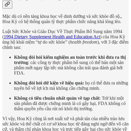
Mặc dù có nền tảng khoa học về dinh dưỡng và sức khỏe đồ sộ,,
Hoa Kỳ có hệ thống quản lý thực phẩm chức năng khá lỏng lẻo.
Luật Sức Khỏe và Giáo Dục Về Thực Phẩm Bổ Sung năm 1994
(
1994 Dietary Supplement Health and Education Act
) của Hoa Kỳ
ủng hộ khái niệm “tự do sức khỏe” (
health freedom
), với 3 đặc điểm
chính sau:
Không đòi hỏi kiểm nghiệm an toàn trước khi đưa ra thị
trường
: các công ty thực phẩm bổ sung có thể bán một sản
phẩm mới ngay lập tức mà không cần trải qua đánh giá bởi
FDA.
Không đòi hỏi dữ kiện về hiệu quả:
họ có thể đưa ra những
tuyên bố về lợi ích mà không cần chứng minh.
Không có tiêu chuẩn nhất quán về tạp chất
: Trừ khi một
sản phẩm đã được chứng minh là có gây hại, FDA không có
thẩm quyền yêu cầu rút nó khỏi thị trường.
Vì vậy, Hoa Kỳ cũng là nơi xuất xứ và phát tán của nhiều trào lưu
sức khỏe và thể chất có cơ sở khoa học từ đáng nghi ngờ đến vô căn
cứ, và thậm chí phản khoa học và trực tiếp gây hại cho sức khỏe về