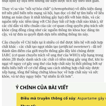
nhật định kỳ dựa trên những dữ kiện được tích lũy theo thời gian.
Thay vì sa vào “nỗi sợ hóa chất” (
chemophobia
) vô điều kiện đang
trở nên phổ biến trên mạng xã hội, bạn đọc có thể tự tìm hiểu về liều
lượng an toàn (hay ít nhất không gây hại) đối với bản thân, và các
nguồn tiếp xúc tiềm tàng với Chì (hay bất cứ hợp chất nào khác), từ
các chỉ dẫn và tiêu chuẩn của các cơ quan công quyền phụ trách sức
khỏe cộng đồng cũng như các nguồn thông tin khoa học đáng tin
cậy, và tự đưa ra quyết định dựa trên những thông tin này.
Câu chuyện về Chì hiện tại ít nhiều có thể được liên hệ với một hợp
chất khác - các chất tạo ngọt nhân tạo (
artificial sweetener
) - đã trở
thành tâm điểm của giới truyền thông gần đây khi chúng được
IARC (cơ quan chuyên trách về ung thư của WHO) xếp hạng trong
nhóm 2B thuộc danh sách các chất có tiềm năng gây ung thư, khi lo
ngại về nguy cơ gây ung thư của hợp chất này bị thổi phồng bởi sự
thiếu hiểu biết về cơ chế đằng sau cách những hợp chất này được
xếp hạng, tổng thể bằng chứng khoa học về hợp chất này và sức
khỏe, và tư duy ngụy biện “tự nhiên là tốt hơn”.