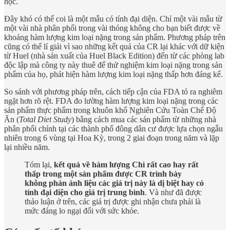
học.
Đây khó có thể coi là một mẫu có tính đại diện. Chỉ một vài mẫu từ
một vài nhà phân phối trong vài thóng không cho bạn biết được về
khoảng hàm lượng kim loại nặng trong sản phẩm. Phương pháp trên
cũng có thể lí giải vì sao những kết quả của CR lại khác với dữ kiện
từ Huel (nhà sản xuất của Huel Black Edition) đến từ các phòng lab
độc lập mà công ty này thuê để thử nghiệm kim loại nặng trong sản
phẩm của họ, phát hiện hàm lượng kim loại nặng thấp hơn đáng kể.
So sánh với phương pháp trên, cách tiếp cận của FDA tỏ ra nghiêm
ngặt hơn rõ rệt. FDA đo lường hàm lượng kim loại nặng trong các
sản phẩm thực phẩm trong khuôn khổ Nghiên Cứu Toàn Chế Độ
Ăn (
Total Diet Study
) bằng cách mua các sản phẩm từ những nhà
phân phối chính tại các thành phố đông dân cư được lựa chọn ngẫu
nhiên trong 6 vùng tại Hoa Kỳ, trong 2 giai đoạn trong năm và lặp
lại nhiều năm.
Tóm lại,
kết quả về hàm lượng Chì rất cao hay rất
thấp trong một sản phẩm được CR trình bày
không phản ánh liệu các giá trị này là dị biệt hay có
tính đại diện cho giá trị trung bình
. Và như đã được
thảo luận ở trên, các giá trị được ghi nhận chưa phải là
mức đáng lo ngại đối với sức khỏe.