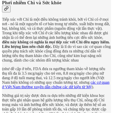
Phơi nhiễm Chì và Sức khỏe
Tiếp xúc với Chì là một điều không tránh khỏi, bởi vì Chì có ở mọi
nơi - nó là một nguyên tố cơ bản trong tự nhiên, xuất hiện trong đất,
bụi, không khí, và cả thực phẩm (nguồn động vật lẫn thực vật).
Trong khi tiếp xúc với Chì ở các liều lượng khác nhau đã được ghi
nhận là có thể đem lại những ảnh hưởng tiêu cực đến sức khỏe,
điều này không có nghĩa là
mọi tiếp xúc
với Chì đều nguy hiểm.
Liều lượng làm nên chất độc.
Đây là lí do vì sao các cơ quan công
quyền phụ trách sức khỏe cộng đồng đưa ra những chỉ dẫn về
lượng tiêu thụ tham khảo cho Chì, cũng như kim loại nặng nói
chung, dành cho các nhóm đối tượng khác nhau
(như đề cập ở trên, FDA đưa ra ngưỡng tham khảo về lượng tiêu
thụ tối đa là 3.5 mcg/ngày cho trẻ em, 8.8 mcg/ngày cho phụ nữ
đang ở độ tuổi mang thai, và 12.5 mcg/ngày cho người lớn (Việt
Nam hiện không có những quy chuẩn tương tự, nhưng
các cơ quan
ở Việt Nam thường xuyên dẫn chứng các dữ kiện từ Mỹ
).
Những giá trị này được đưa ra dựa trên những dữ kiện khoa học
thực tiễn ghi nhận quan hệ giữa lượng tiêu thụ Chì, nồng độ Chì
trong máu và ảnh hưởng đến sức khỏe, và được áp thêm hệ số an
toàn gấp 10 lần để phòng tránh tối đa, và chúng tiếp tục được cập