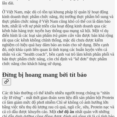
lâu dài.
Ở Việt Nam, mặc dù có tồn tại khung pháp lý quản lý hoạt động
kinh doanh thực phẩm chức năng, thị trường thực phẩm bổ sung và
thực phẩm chức năng ở Việt Nam cũng khó có thể coi là đảm bảo
hơn, nhất là với sự phát triển của hoạt động kinh doanh qua các
kênh bán hàng trực tuyến hay thông qua mạng xã hội. Một ví dụ
điển hình là các loại sản phẩm
trà giảm cân
vẫn được bán khá rộng
rãi qua các kênh không chính thống, mặc dù chưa được kiểm
nghiệm có hiệu quả hay đảm bảo an toàn cho sử dụng. Bên cạnh
đó, một khía cạnh liên quan là tình trạng các huấn luyện viên cá
nhân và các “health coach”, bên cạnh vai trò làm kênh phân phối và
bán thực phẩm chức năng, còn chỉ định và “kê đơn” thực phẩm
chức năng cho khách hàng sử dụng.
Đừng bị hoang mang bởi tít báo
Các tít báo thường có thể khiến nhiều người trong chúng ta “nhìn
cây lỡ rừng” - mất thời gian đoán xem liệu đổi sản phẩm bột Protein
có làm giảm mức độ phơi nhiễm Chì sẽ không có ảnh hưởng lớn
bằng việc tiêu thụ đủ lượng rau củ quả, ngũ cốc, sữa, Protein nạc và
cá có dầu được khuyến cáo. Một
chế độ ăn
nhất quán với những
chỉ dẫn dinh dưỡng cộng đồng được đánh giá rộng rãi là có tính bảo