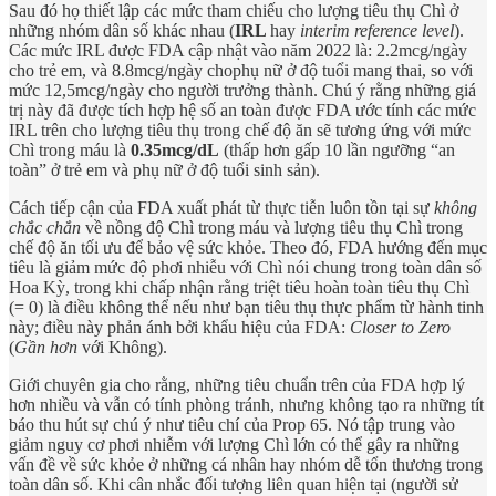
Sau đó họ thiết lập các mức tham chiếu cho lượng tiêu thụ Chì ở
những nhóm dân số khác nhau (
IRL
hay
interim reference level
).
Các mức IRL được FDA cập nhật vào năm 2022 là: 2.2mcg/ngày
cho trẻ em, và 8.8mcg/ngày chophụ nữ ở độ tuổi mang thai, so với
mức 12,5mcg/ngày cho người trưởng thành. Chú ý rằng những giá
trị này đã được tích hợp hệ số an toàn được FDA ước tính các mức
IRL trên cho lượng tiêu thụ trong chế độ ăn sẽ tương ứng với mức
Chì trong máu là
0.35mcg/dL
(thấp hơn gấp 10 lần ngưỡng “an
toàn” ở trẻ em và phụ nữ ở độ tuổi sinh sản).
Cách tiếp cận của FDA xuất phát từ thực tiễn luôn tồn tại sự
không
chắc chắn
về nồng độ Chì trong máu và lượng tiêu thụ Chì trong
chế độ ăn tối ưu để bảo vệ sức khỏe. Theo đó, FDA hướng đến mục
tiêu là giảm mức độ phơi nhiễu với Chì nói chung trong toàn dân số
Hoa Kỳ, trong khi chấp nhận rằng triệt tiêu hoàn toàn tiêu thụ Chì
(= 0) là điều không thể nếu như bạn tiêu thụ thực phẩm từ hành tinh
này; điều này phản ánh bởi khẩu hiệu của FDA:
Closer to Zero
(
Gần hơn
với Không).
Giới chuyên gia cho rằng, những tiêu chuẩn trên của FDA hợp lý
hơn nhiều và vẫn có tính phòng tránh, nhưng không tạo ra những tít
báo thu hút sự chú ý như tiêu chí của Prop 65. Nó tập trung vào
giảm nguy cơ phơi nhiễm với lượng Chì lớn có thể gây ra những
vấn đề về sức khỏe ở những cá nhân hay nhóm dễ tổn thương trong
toàn dân số. Khi cân nhắc đối tượng liên quan hiện tại (người sử