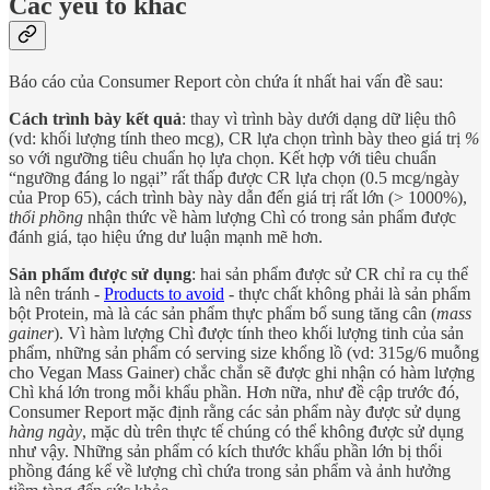
Các yếu tố khác
Báo cáo của Consumer Report còn chứa ít nhất hai vấn đề sau:
Cách trình bày kết quả
: thay vì trình bày dưới dạng dữ liệu thô
(vd: khối lượng tính theo mcg), CR lựa chọn trình bày theo giá trị
%
so với ngưỡng tiêu chuẩn họ lựa chọn. Kết hợp với tiêu chuẩn
“ngưỡng đáng lo ngại” rất thấp được CR lựa chọn (0.5 mcg/ngày
của Prop 65), cách trình bày này dẫn đến giá trị rất lớn (> 1000%),
thổi phồng
nhận thức về hàm lượng Chì có trong sản phẩm được
đánh giá, tạo hiệu ứng dư luận mạnh mẽ hơn.
Sản phẩm được sử dụng
: hai sản phẩm được sử CR chỉ ra cụ thể
là nên tránh -
Products to avoid
- thực chất không phải là sản phẩm
bột Protein, mà là các sản phẩm thực phẩm bổ sung tăng cân (
mass
gainer
). Vì hàm lượng Chì được tính theo khối lượng tinh của sản
phẩm, những sản phẩm có serving size khổng lồ (vd: 315g/6 muỗng
cho Vegan Mass Gainer) chắc chắn sẽ được ghi nhận có hàm lượng
Chì khá lớn trong mỗi khẩu phần. Hơn nữa, như đề cập trước đó,
Consumer Report mặc định rằng các sản phẩm này được sử dụng
hàng ngày
, mặc dù trên thực tế chúng có thể không được sử dụng
như vậy. Những sản phẩm có kích thước khẩu phần lớn bị thổi
phồng đáng kể về lượng chì chứa trong sản phẩm và ảnh hưởng