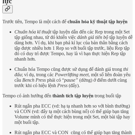
lực
Trước tiên, Tempo là một cách để
chuẩn hóa kỹ thuật tập luyện
Chuẩn hóa kĩ thuật
tập luyện dẫn đến các Rep trong một Set
tập giống nhau, từ đó khiến việc
đánh giá tiến bộ
tập luyện dễ
dàng hơn. Ví dụ, khi bạn phá kỉ lục của bản thân bằng cách
tập được nhiều hơn 1 Rep so với buổi tập trước, liệu Rep tập
đó có duy trì được Tempo, hay là vì bạn thực hiện Rep tập
nhanh hơn.
Chuẩn hóa Tempo cũng được sử dụng để đánh giá trong
thi
đấu
; ví dụ, trong các
Powerlifting meet
, một số liên đoàn yêu
cầu
Bench Press
phải có “
pause”
(dừng) ở điểm dưới cùng
trước khi có hiệu lệnh
Press
(đẩy).
Tempo có ảnh hưởng đến
thành tích tập luyện
trong buổi tập
Rút ngắn pha ECC (vd: hạ tạ nhanh hơn so với bình thường)
và CON (vd: đẩy tạ một cách bùng nổ) có thể giúp bạn tăng
Volume mình có thể thực hiện trong một Set, một bài tập hay
một buổi tập.
Rút ngắn pha ECC và CON cũng có thể giúp bạn tăng thành