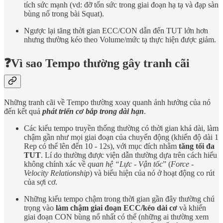
tích sức mạnh (vd: đỡ tốn sức trong giai đoạn hạ tạ và đạp sàn
bùng nổ trong bài Squat).
Ngược lại tăng thời gian ECC/CON dẫn đến TUT lớn hơn
nhưng thường kéo theo Volume/mức tạ thực hiện được giảm.
❓Vì sao Tempo thường gây tranh cãi
Những tranh cãi về Tempo thường xoay quanh ảnh hưởng của nó
đến kết quả
phát triển cơ bắp trong dài hạn
.
Các kiểu tempo truyền thống thường có thời gian khá dài, làm
chậm gần như mọi giai đoạn của chuyển động (khiến độ dài 1
Rep có thể lên đến 10 - 12s), với mục đích nhằm
tăng tối đa
TUT
. Lí do thường được viện dẫn thường dựa trên cách hiểu
không chính xác về
quan hệ “Lực - Vận tốc
” (
Force -
Velocity Relationship
) và biểu hiện của nó ở hoạt động co rút
của sợi cơ.
Những kiểu tempo chậm trong thời gian gần đây thường chú
trọng vào
làm chậm giai đoạn ECC/kéo dài cơ
và khiến
giai đoạn CON bùng nổ nhất có thể (những ai thường xem