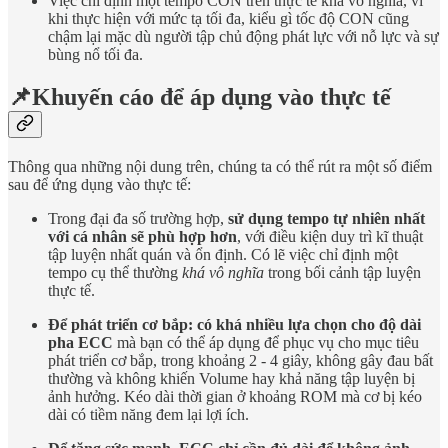
Việc chỉ định một tempo CON trên thực tế khá vô nghĩa, vì
khi thực hiện với mức tạ tối đa, kiểu gì tốc độ CON cũng
chậm lại mặc dù người tập chủ động phát lực với nỗ lực và sự
bùng nổ tối đa.
📌Khuyến cáo để áp dụng vào thực tế
Thông qua những nội dung trên, chúng ta có thể rút ra một số điểm
sau để ứng dụng vào thực tế:
Trong đại đa số trường hợp,
sử dụng tempo tự nhiên nhất
với cá nhân sẽ phù hợp hơn
, với điều kiện duy trì kĩ thuật
tập luyện nhất quán và ổn định. Có lẽ việc chỉ định một
tempo cụ thể thường
khá vô nghĩa
trong bối cảnh tập luyện
thực tế.
Để phát triển cơ bắp: có khá nhiều lựa chọn cho độ dài
pha ECC
mà bạn có thể áp dụng để phục vụ cho mục tiêu
phát triển cơ bắp, trong khoảng 2 - 4 giây, không gây đau bất
thường và không khiến Volume hay khả năng tập luyện bị
ảnh hưởng. Kéo dài thời gian ở khoảng ROM mà cơ bị kéo
dài có tiềm năng đem lại lợi ích.