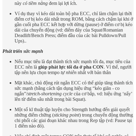
này
có tiềm năng
đem lại lợi ích.
Ví dụ thay vì kéo dài toàn bộ pha ECC, chỉ làm chậm lại thời
điểm cơ bị kéo dài nhất trong ROM, bằng cách chậm lại khi ở
gần cuối pha ECC kết hợp với dừng (pause) ở điểm cơ bị kéo
dài của chuyển động (vd: điểm đáy của Squat/Romanian
Deadlift/Bench Press; điểm đầu của các bài Pulldown/Pull
Ups)..
Phát triển sức mạnh
Nếu mục tiêu là đạt thành tích sức mạnh tối đa, mục tiêu của
ECC nên là
giúp phát lực tối đa ở pha CON
. Vì thế, người
tập nên lựa chọn tempo
tự nhiên
nhất với bản thân
Mặt khác, chủ động rút ngắn ECC có thể giúp tăng thành tích
sức mạnh (bằng cách tận dụng hiệu ứng “kéo giãn - co
ngắn”/
stretch-shortening cycle
của cơ bắp, vd: hiệu ứng ‘nẩy’
lên từ điểm sâu nhất trong bài Squat).
Một số kĩ thuật tập luyện cho Strength hướng đến giải quyết
những điểm chững (
sticking point
) trong chuyển động thường
chi phối các giai đoạn khác nhau trong Rep tập (vd: Pause tại
1 điểm nào đó).