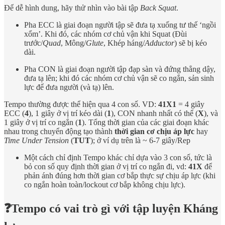
Để dễ hình dung, hãy thử nhìn vào bài tập
Back Squat
.
Pha ECC là giai đoạn người tập sẽ đưa tạ xuống tư thế ‘ngồi
xổm’. Khi đó, các nhóm cơ chủ vận khi Squat (Đùi
trước/
Quad
, Mông/
Glute
, Khép háng/
Adductor
) sẽ bị kéo
dài.
Pha CON là giai đoạn người tập đạp sàn và đứng thẳng dậy,
đưa tạ lên; khi đó các nhóm cơ chủ vận sẽ co ngắn, sản sinh
lực để đưa người (và tạ) lên.
Tempo thường được thể hiện qua 4 con số. VD:
41X1
= 4 giây
ECC (
4
), 1 giây ở vị trí kéo dài (
1
), CON nhanh nhất có thể (
X
), và
1
giây ở vị trí co ngắn (
1
). Tổng thời gian của các giai đoạn khác
nhau trong chuyển động tạo thành
thời gian cơ chịu áp lực
hay
Time Under Tension
(
TUT
); ở ví dụ trên là ~ 6-7 giây/Rep
Một cách chỉ định Tempo khác chỉ dựa vào 3 con số, tức là
bỏ con số quy định thời gian ở vị trí co ngắn đi, vd:
41X
để
phản ánh đúng hơn thời gian cơ bắp thực sự chịu áp lực (khi
co ngắn hoàn toàn/lockout cơ bắp không chịu lực).
❓Tempo có vai trò gì với tập luyện Kháng