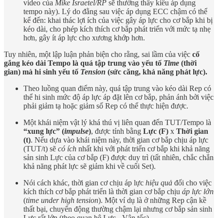
video của
Mike Israetel/RP
sẽ thường thấy kiểu áp dụng
tempo này). Lý do đằng sau việc áp dụng ECC chậm có thể
kể đến: khai thác lợi ích của việc gây áp lực cho cơ bắp khi bị
kéo dài, cho phép kích thích cơ bắp phát triển với mức tạ nhẹ
hơn, gây ít áp lực cho xương khớp hơn.
Tuy nhiên, một lập luận phản biện cho rằng, sai lầm của việc
cố
gắng kéo dài Tempo là quá tập trung vào yếu tố
Time
(thời
gian) mà hi sinh yếu tố
Tension
(sức căng, khả năng phát lực).
Theo luồng quan điểm này, quá tập trung vào kéo dài Rep có
thể hi sinh mức độ áp lực áp đặt lên cơ bắp, phản ánh bởi việc
phải giảm tạ hoặc giảm số Rep có thể thực hiện được.
Một khái niệm vật lý khá thú vị liên quan đến TUT/Tempo là
“xung lực” (
impulse
)
, được tính bằng
Lực (F)
x
Thời gian
(t)
. Nếu dựa vào khái niệm này, thời gian cơ bắp chịu áp lực
(TUT/t) sẽ
có ích
nhất khi với phát triển cơ bắp khi khả năng
sản sinh Lực của cơ bắp (F) được duy trì (tất nhiên, chắc chắn
khả năng phát lực sẽ giảm khi về cuối Set).
Nói cách khác, thời gian cơ chịu áp lực
hiệu quả
đối cho việc
kích thích cơ bắp phát triển là thời gian cơ bắp chịu
áp lực lớn
(
time under high tension
). Một ví dụ là ở những Rep cận kề
thất bại, chuyển động thường chậm lại nhưng cơ bắp sản sinh
Lực rất lớn (theo quan hệ Lực - Vận tốc).