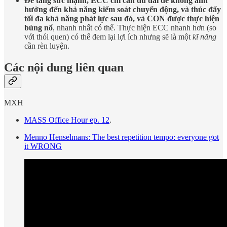
Để tăng sức mạnh, ECC chỉ cần đủ dài để không ảnh
hưởng đến khả năng kiểm soát chuyển động, và thúc đẩy
tối đa khả năng phát lực sau đó, và CON được thực hiện
bùng nổ
, nhanh nhất có thể. Thực hiện ECC nhanh hơn (so
với thói quen) có thể đem lại lợi ích nhưng sẽ là một
kĩ năng
cần rèn luyện.
Các nội dung liên quan
MXH
MASS Office Hour ep. 12
.
Menno Henselmans: The best repetition tempo: everyone got
it WRONG