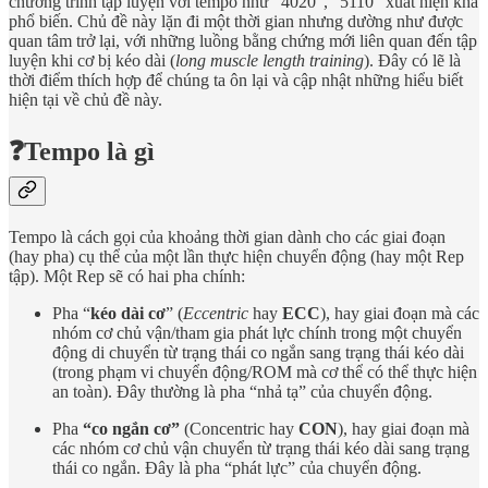
chương trình tập luyện với tempo như “4020”, “5110” xuất hiện khá
phổ biến. Chủ đề này lặn đi một thời gian nhưng dường như được
quan tâm trở lại, với những luồng bằng chứng mới liên quan đến tập
luyện khi cơ bị kéo dài (
long muscle length training
). Đây có lẽ là
thời điểm thích hợp để chúng ta ôn lại và cập nhật những hiểu biết
hiện tại về chủ đề này.
❓Tempo là gì
Tempo là cách gọi của khoảng thời gian dành cho các giai đoạn
(hay pha) cụ thể của một lần thực hiện chuyển động (hay một Rep
tập). Một Rep sẽ có hai pha chính:
Pha “
kéo dài cơ
”
(
Eccentric
hay
ECC
), hay giai đoạn mà các
nhóm cơ chủ vận/tham gia phát lực chính trong một chuyển
động di chuyển từ trạng thái co ngắn sang trạng thái kéo dài
(trong phạm vi chuyển động/ROM mà cơ thể có thể thực hiện
an toàn). Đây thường là pha “nhả tạ” của chuyển động.
Pha
“co ngắn cơ”
(Concentric hay
CON
), hay giai đoạn mà
các nhóm cơ chủ vận chuyển từ trạng thái kéo dài sang trạng
thái co ngắn. Đây là pha “phát lực” của chuyển động.