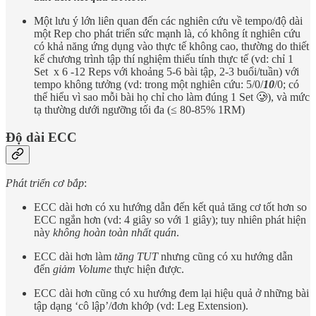
Một lưu ý lớn liên quan đến các nghiên cứu về tempo/độ dài
một Rep cho phát triển sức mạnh là, có không ít nghiên cứu
có khả năng ứng dụng vào thực tế không cao, thường do thiết
kế chương trình tập thí nghiệm thiếu tính thực tế (vd: chỉ 1
Set x 6 -12 Reps với khoảng 5-6 bài tập, 2-3 buổi/tuần) với
tempo không tưởng (vd: trong một nghiên cứu: 5/0/
10
/0; có
thể hiểu vì sao mỗi bài họ chỉ cho làm đúng 1 Set 🥲), và mức
tạ thường dưới ngưỡng tối đa (≤ 80-85% 1RM)
Độ dài ECC
Phát triển cơ bắp
:
ECC dài hơn có xu hướng dẫn đến kết quả tăng cơ tốt hơn so
ECC ngắn hơn (vd: 4 giây so với 1 giây); tuy nhiên phát hiện
này
không hoàn toàn nhất quán
.
ECC dài hơn làm
tăng TUT
nhưng cũng có xu hướng dẫn
đến
giảm Volume
thực hiện được.
ECC dài hơn cũng có xu hướng đem lại hiệu quả ở những bài
tập dạng ‘cô lập’/đơn khớp (vd: Leg Extension).