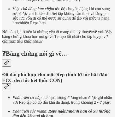
Việc
chủ động làm chậm
tốc độ chuyển động khi còn sung
sức được coi là kéo dài Set tập không cần thiết và lãng phí
sức lực vốn dĩ có thể được sử dụng để tập với mức tạ nặng
hơn/nhiều Reps hơn.
Nói tóm lại, ở trên là những yếu tố mang tính lý thuyết/vẽ vời. Vậy
bằng chứng khoa học nói gì về Tempo tốt nhất cho tập luyện với
các mục tiêu khác nhau?
❓Bằng chứng nói gì về…
Độ dài phù hợp cho một Rep (tính từ lúc bắt đầu
ECC đến lúc kết thúc CON)
Phát triển cơ bắp
: kết quả tương đương nhau được ghi nhận
với Rep tập có độ dài khá đa dạng, trong khoảng
2 - 8 giây
.
Phát triển sức mạnh
:
Reps ngắn/nhanh hơn có xu hướng
dẫn đến kết quả tốt hơn
.