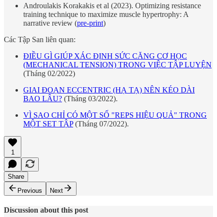
Androulakis Korakakis et al (2023). Optimizing resistance
training technique to maximize muscle hypertrophy: A
narrative review (
pre-print
)
Các Tập San liên quan:
ĐIỀU GÌ GIÚP XÁC ĐỊNH SỨC CĂNG CƠ HỌC
(MECHANICAL TENSION) TRONG VIỆC TẬP LUYỆN
(Tháng 02/2022)
GIAI ĐOẠN ECCENTRIC (HẠ TẠ) NÊN KÉO DÀI
BAO LÂU?
(Tháng 03/2022).
VÌ SAO CHỈ CÓ MỘT SỐ "REPS HIỆU QUẢ" TRONG
MỘT SET TẬP
(Tháng 07/2022).
1
Share
Previous
Next
Discussion about this post