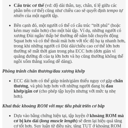
Cấu trúc cơ thể
(vd: độ dài thân, tay, chân, tỉ lệ giữa các
phần trên cơ thể) cũng như chiều cao sẽ quyết định
tempo tự
nhiên
của một người tập.
Bên cạnh đó, một người có thể có cấu trúc “trời phú” (hoặc
kém may mắn hơn) cho một bài tập. Ví dụ, những người có
xương Đùi ngắn/ thấp bé thường dễ nắm bắt chuyển động
Squat hơn và có thể thoải mái hơn với tốc độ hạ tạ nhanh hơn,
trong khi những người có Đùi dài/chiều cao cơ thể lớn hơn
thường sẽ mất thời gian trong pha ECC hơn (đơn giản vì
quãng đường đi của tạ lớn hơn và họ cũng thường không thể
ngồi xổm thẳng xuống dễ dàng).
Phòng tránh chấn thương/đau xương khớp
ECC dài hơn có thể giúp tránh/giảm thiểu nguy cơ gặp
chấn
thương
, và phù hợp hơn với những người đang bị
đau
khớp/gân cơ
(cho phép tập luyện nhưng với mức tạ nhẹ
hơn).
Khai thác khoảng ROM với mục tiêu phát triển cơ bắp
Dựa vào bằng chứng hiện tại, tập luyện ở
khoảng ROM mà
cơ bị kéo dài (
long muscle length
)
sẽ đem lại hiệu quả tăng
cơ tốt hơn. Suy luận từ điều này, tăng TUT ở khoảng ROM