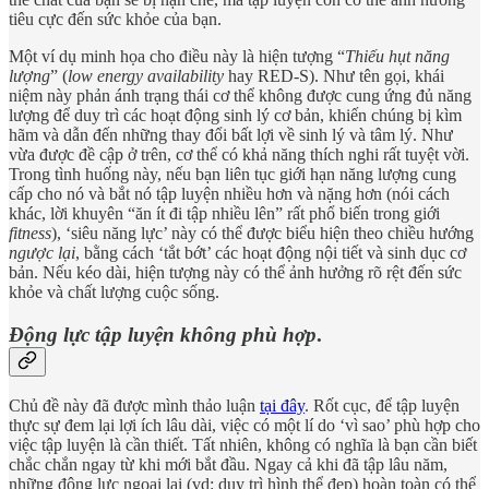
tiêu cực đến sức khỏe của bạn.
Một ví dụ minh họa cho điều này là hiện tượng “
Thiếu hụt năng
lượng
” (
low energy availability
hay RED-S). Như tên gọi, khái
niệm này phản ánh trạng thái cơ thể không được cung ứng đủ năng
lượng để duy trì các hoạt động sinh lý cơ bản, khiến chúng bị kìm
hãm và dẫn đến những thay đổi bất lợi về sinh lý và tâm lý. Như
vừa được đề cập ở trên, cơ thể có khả năng thích nghi rất tuyệt vời.
Trong tình huống này, nếu bạn liên tục giới hạn năng lượng cung
cấp cho nó và bắt nó tập luyện nhiều hơn và nặng hơn (nói cách
khác, lời khuyên “ăn ít đi tập nhiều lên” rất phổ biến trong giới
fitness
), ‘siêu năng lực’ này có thể được biểu hiện theo chiều hướng
ngược lại
, bằng cách ‘tắt bớt’ các hoạt động nội tiết và sinh dục cơ
bản. Nếu kéo dài, hiện tượng này có thể ảnh hưởng rõ rệt đến sức
khỏe và chất lượng cuộc sống.
Động lực tập luyện không phù hợp
.
Chủ đề này đã được mình thảo luận
tại đây
. Rốt cục, để tập luyện
thực sự đem lại lợi ích lâu dài, việc có một lí do ‘vì sao’ phù hợp cho
việc tập luyện là cần thiết. Tất nhiên, không có nghĩa là bạn cần biết
chắc chắn ngay từ khi mới bắt đầu. Ngay cả khi đã tập lâu năm,
những động lực ngoại lai (vd: duy trì hình thể đẹp) hoàn toàn có thể