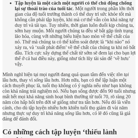
Tập luyện là một cách một người có thể chủ động chống
lại sự thoái trào của tuổi tác
. Một người trong phần lớn thời
gian của độ tuổi trưởng thành có thể duy trì sức khỏe tốt mà
không cần phải tập luyện, khi mà cơ thể vẫn còn khả năng tự
duy trì và tái tạo. Tuy nhiên, thời gian luôn đuổi kịp chúng ta,
sớm hay muộn. Mỗi người chúng ta đều sẽ bắt gặp tình trạng
lão hóa, cùng với những biểu hiện hao mòn về thể chất của
nó. Thứ mà chúng ta có thể kiểm soát được là “khi nào” nó
xảy ra, và ‘xuất phát điểm’ về thể chất của chúng ta khi nó bắt
đầu. Tích cực xây dựng thể chất từ sớm sẽ đem lại cho bạn lợi
thế ở cả hai điều này, giống như tích lũy tài sản để ‘về hưu’
vậy.
Mình nghĩ hiện tại mọi người đang quá quan tâm đến việc
tồn tại
lâu hơn, thay vì
sống
lâu hơn. Hơn nữa, bạn có thể lập luận một
cách thuyết phục là, tuổi thọ không có ý nghĩa nếu như bạn không
còn khả năng trải nghiệm nó. Nếu bạn sống được đến 90 tuổi nhưng
mất hết mọi khả năng sinh hoạt bình thường từ tuổi 70, rõ ràng 20
năm còn hấp hối trên đời sẽ giống như tra tấn hơn. Nếu đó là viễn
cảnh, cho dù tập luyện nhiều hơn khiên tuổi thọ giảm đi vài năm
nhưng thực sự duy trì khả năng
sống
lâu hơn, có lẽ đó cũng là giá
đáng để đánh đổi.
Có những cách tập luyện ‘thiếu lành