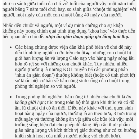
như so sánh giữa tuổi của chó với tuổi của người vậy: một năm tuổi
người bằng 7 năm tuổi chó; hay, so sánh giữa ‘chuột thí nghiệm’ với
người, một ngày của một con chuột bằng 40 ngày của người.
Nhắc đến chuột và người, một
ví dụ
minh chứng cho sự khập
khiễng này trong chính quá trình ứng dụng ‘khoa học’ vào thực tiễn
liên quan đến chủ đề:
nhịn ăn gián đoạn giúp gia tăng tuổi thọ
.
Các bằng chứng được viện dẫn khá phổ biến về chủ đề này
đến từ những nghiên cứu trên chuột🐁: những con chuột bị
giới hạn lượng ăn và lượng Calo nạp vào hàng ngày sống lâu
hơn rõ rệt so với những con chuột khác. Tuy nhiên, nhiều
người (thường là những KOL truyền bá các phương pháp
‘nhịn ăn gián đoạn’) thường không biết (hoặc cố tình phớt lờ)
sự khác biệt cơ bản về bản năng sinh sống của chuột trong
phòng thí nghiệm so với người.
Trong phòng thí nghiệm, bản năng tự nhiên của chuột là
ăn
không giới hạn
; tức trong toàn bộ thời gian khi thức và có đồ
ăn, lũ chuột chỉ có ăn thôi. Điều này khác với thói quen sinh
hoạt hàng ngày của người, thường là ăn theo bữa, 3 bữa trong
một ngày và thường không ăn vặt giữa các bữa (dù vậy, môi
trường sống hiện đại cho phép dễ dàng tiếp cận thực phẩm
giàu năng lượng và kích thích vị giác dường như có xu hướng
khiến sinh hoạt của nhiều người giống với chuột hơn).