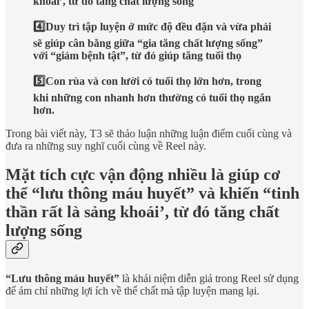
khoái’, từ đó tăng chất lượng sống
4️⃣Duy trì tập luyện ở mức độ đều đặn và vừa phải
sẽ giúp cân bằng giữa “gia tăng chất lượng sống”
với “giảm bệnh tật”, từ đó giúp tăng tuổi thọ
5️⃣Con rùa và con lười có tuổi thọ lớn hơn, trong
khi những con nhanh hơn thường có tuổi thọ ngắn
hơn.
Trong bài viết này, T3 sẽ thảo luận những luận điểm cuối cùng và
đưa ra những suy nghĩ cuối cùng về Reel này.
Mặt tích cực vận động nhiều là giúp cơ
thể “lưu thông máu huyết” và khiến “tinh
thần rất là sảng khoái’, từ đó tăng chất
lượng sống
“Lưu thông máu huyết”
là khái niệm diễn giả trong Reel sử dụng
để ám chỉ những lợi ích về thể chất mà tập luyện mang lại.