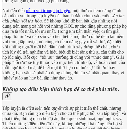
tương lai gần), nên việc gì phải căng.
Nói đến đến
niềm vui trong tập luyện
, một thứ có tiềm năng đánh
cắp niềm vui trong tập luyện của bạn là đắm chìm vào cuộc
săn tìm
giải pháp ‘tối ưu’ hóa
. Sẽ không khó để bạn bắt gặp những nội
dung trên mạng xã hội với những KOL tự cho rằng phương pháp họ
đưa ra là tốt nhất, tối ưu nhất. Trong khi bản thân việc đi tìm giải
pháp ‘tối ưu’ và đào sâu vào tiểu tiết là một thứ có thể đem lại niềm
vui trong tập luyện, nó cũng có tiềm năng gây rối và ‘lú’, đặc biệt
với những người mới bắt đầu hành trình xây dựng thể chất, chưa
tích lũy đủ trải nghiệm và hiểu biết để biết rằng thứ gì cần thiết cho
họ lúc này. Rốt cục, “tối ưu” thường đi cùng với “thực dụng”. Giải
pháp “tối ưu” sẽ tùy thuộc vào mục tiêu, trình độ, và hoàn cảnh của
mỗi người. Cơ mà, để biết một thứ liệu có thực sự ‘tối ưu’ hay
không, bạn vẫn sẽ phải áp dụng chúng đủ lâu và nhất quán, thay vì
‘nhảy’ giáo án hay bài tập như thay áo.
Không tạo điều kiện thích hợp để cơ thể phát triển
.
Tập luyện là
điều kiện tiên quyết
với sự phát triển thể chất, nhưng
chưa đủ. Bạn cần tạo điều kiện cho cơ thể phục hồi sau tập luyện và
phát triển, thông qua chế độ ăn, thói quen sinh hoạt, ngủ nghỉ, v.v.
Thiếu những ‘điều kiện đủ’ này, không những khả năng tiến bộ về
thể chất của bạn sẽ bị hạn chế, mà tập luyện còn có thể ảnh hưởng