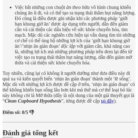
Việc bắt những con chuột
ăn theo bữa
vô hình chung khiến
chúng ăn ít đi, và có thể tạo ra trạng thái thâm hụt năng lượng.
Đó cũng là điều được ghi nhận khi các phương pháp ‘giới
hạn khung giờ ăn’ được áp dụng trên người, dẫn đến giảm
cân và cải thiện các dấu hiệu về sức khỏe chuyển hóa, tim
mạch. Mặc dù các nghiên cứu hiện tại vẫn đang tìm tòi những
cơ chế có thể ủng hộ những lợi ích của ‘giới hạn khung giờ
ăn’/’nhịn ăn gián đoạn’
độc lập
với giảm cân, khả năng cao
là, những lợi ích mà những phương pháp trên đem lại đến từ
việc tạo ra trạng thái thâm hụt năng lượng, dẫn đến giảm mỡ
thừa và cải thiện sức khỏe chuyển hóa.
Tuy nhiên, cũng lại có không ít người dường như đưa điều này đi
quá xa và kiên quyết biến ‘nhịn ăn gián đoạn’ thành một ‘lẽ sống’.
Mặc dù với những lợi ích được đề cập ở trên, ‘nhịn ăn gián đoạn’ có
thể không khiến bạn sống lâu hơn khi mà thứ mà cơ thể loại bỏ lúc
này
không chỉ
là Mỡ thừa (đây là nội dung của một giả thuyết gọi là
“
Clean Cupboard Hypothesis
”, từng được đề cập
tại đây
).
Điểm số: 0/5 👎
Đánh giá tổng kết