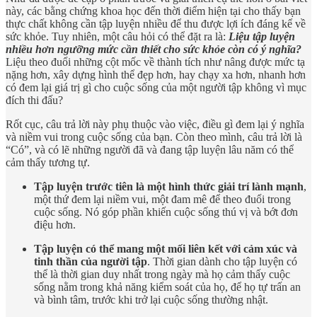
này, các bằng chứng khoa học đến thời điểm hiện tại cho thấy bạn
thực chất không cần tập luyện nhiều để thu được lợi ích đáng kể về
sức khỏe. Tuy nhiên, một câu hỏi có thể đặt ra là:
Liệu tập luyện
nhiều hơn ngưỡng mức cần thiết cho sức khỏe còn có ý nghĩa?
Liệu theo đuổi những cột mốc về thành tích như nâng được mức tạ
nặng hơn, xây dựng hình thể đẹp hơn, hay chạy xa hơn, nhanh hơn
có đem lại giá trị gì cho cuộc sống của một người tập không vì mục
đích thi đấu?
Rốt cục, câu trả lời này phụ thuộc vào việc, điều gì đem lại ý nghĩa
và niềm vui trong cuộc sống của bạn. Còn theo mình, câu trả lời là
“Có”, và có lẽ những người đã và đang tập luyện lâu năm có thể
cảm thấy tương tự.
Tập luyện trước tiên là một hình thức giải trí lành mạnh
,
một thứ đem lại niềm vui, một đam mê để theo đuổi trong
cuộc sống. Nó góp phần khiến cuộc sống thú vị và bớt đơn
điệu hơn.
Tập luyện có thể mang một mối liên kết với cảm xúc và
tinh thần của người tập
. Thời gian dành cho tập luyện có
thể là thời gian duy nhất trong ngày mà họ cảm thấy cuộc
sống nằm trong khả năng kiểm soát của họ, để họ tự trấn an
và bình tâm, trước khi trở lại cuộc sống thường nhật.