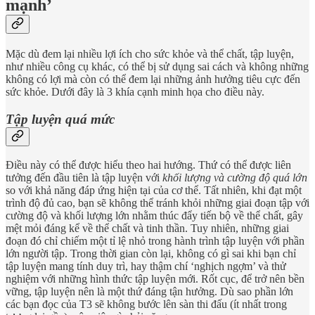
mạnh’
Mặc dù đem lại nhiều lợi ích cho sức khỏe và thể chất, tập luyện,
như nhiều công cụ khác, có thể bị sử dụng sai cách và không những
không có lợi mà còn có thể đem lại những ảnh hưởng tiêu cực đến
sức khỏe. Dưới đây là 3 khía cạnh minh họa cho điều này.
Tập luyện quá mức
Điều này có thể được hiểu theo hai hướng. Thứ có thể được liên
tưởng đến đầu tiên là tập luyện với
khối lượng và cường độ quá lớn
so với khả năng đáp ứng hiện tại của cơ thể. Tất nhiên, khi đạt một
trình độ đủ cao, bạn sẽ không thể tránh khỏi những giai đoạn tập với
cường độ và khối lượng lớn nhằm thúc đẩy tiến bộ về thể chất, gây
mệt mỏi đáng kể về thể chất và tinh thần. Tuy nhiên, những giai
đoạn đó chỉ chiếm một tỉ lệ nhỏ trong hành trình tập luyện với phần
lớn người tập. Trong thời gian còn lại, không có gì sai khi bạn chỉ
tập luyện mang tính duy trì, hay thậm chí ‘nghịch ngợm’ và thử
nghiệm với những hình thức tập luyện mới. Rốt cục, để trở nên bền
vững, tập luyện nên là một thứ đáng tận hưởng. Dù sao phần lớn
các bạn đọc của T3 sẽ không bước lên sàn thi đấu (ít nhất trong