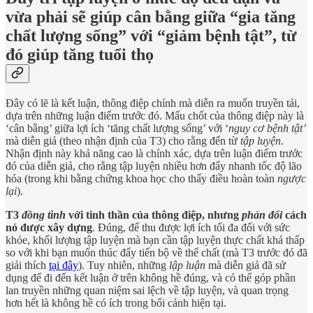
vừa phải sẽ giúp cân bằng giữa “gia tăng
chất lượng sống” với “giảm bệnh tật”, từ
đó giúp tăng tuổi thọ
Đây có lẽ là kết luận, thông điệp chính mà diễn ra muốn truyền tải,
dựa trên những luận điểm trước đó. Mấu chốt của thông điệp này là
‘cân bằng’ giữa lợi ích ‘tăng chất lượng sống’ với ‘
nguy cơ bệnh tật’
mà diễn giả (theo nhận định của T3) cho rằng đến từ
tập luyện
.
Nhận định này khả năng cao là chính xác, dựa trên luận điểm trước
đó của diễn giả, cho rằng tập luyện nhiều hơn đẩy nhanh tốc độ lão
hóa (trong khi bằng chứng khoa học cho thấy điều hoàn toàn
ngược
lại
).
T3
đồng tình
với tinh thần của thông điệp, nhưng
phản đối
cách
nó được xây dựng
. Đúng, để thu được lợi ích tối đa đối với sức
khỏe, khối lượng tập luyện mà bạn cần tập luyện thực chất khá thấp
so với khi bạn muốn thúc đẩy tiến bộ về thể chất (mà T3 trước đó đã
giải thích
tại đây
). Tuy nhiên, những
lập luận
mà diễn giả đã sử
dụng để đi đến kết luận ở trên không hề đúng, và có thể góp phần
lan truyền những quan niệm sai lệch về tập luyện, và quan trọng
hơn hết là không hề có ích trong bối cảnh hiện tại.