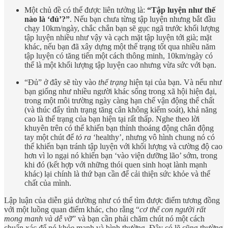
Một chủ đề có thể được liên tưởng là:
“Tập luyện như thế
nào là ‘đủ’?”
. Nếu bạn chưa từng tập luyện nhưng bắt đầu
chạy 10km/ngày, chắc chắn bạn sẽ gục ngã trước khối lượng
tập luyện nhiều như vậy và cạch mặt tập luyện tới già; mặt
khác, nếu bạn đã xây dựng một thể trạng tốt qua nhiều năm
tập luyện có tăng tiến một cách thông minh, 10km/ngày có
thể là một khối lượng tập luyện cao nhưng vừa sức với bạn.
“Đủ” ở đây sẽ tùy vào
thể trạng
hiện tại của bạn. Và nếu như
bạn giống như nhiều người khác sống trong xã hội hiện đại,
trong một môi trường ngày càng hạn chế vận động thể chất
(và thúc đẩy tình trạng tăng cân không kiểm soát), khả năng
cao là thể trạng của bạn hiện tại rất thấp. Nghe theo lời
khuyên trên có thể khiến bạn thỉnh thoảng động chân động
tay một chút để
tỏ ra
‘healthy’, nhưng vô hình chung nó có
thể khiến bạn tránh tập luyện với khối lượng và cường độ cao
hơn vì lo ngại nó khiến bạn ‘vào viện dưỡng lão’ sớm, trong
khi đó (kết hợp với những thói quen sinh hoạt lành mạnh
khác) lại chính là thứ bạn cần để cải thiện sức khỏe và thể
chất của mình.
Lập luận của diễn giả dường như có thể tìm được điểm tương đồng
với một luồng quan điểm khác, cho rằng “
cơ thể con người rất
mong manh và dễ vỡ
” và bạn cần phải chăm chút nó một cách
chuẩn xác để nó khỏe mạnh và bình thường. Đây có lẽ cũng thường