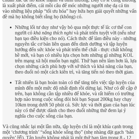
là xuất phát điểm, cái mồi câu để móc những người nhẹ dạ cả tin
vào những liệu pháp “tối ưu hóa” hay hứa hẹn giải quyết những vấn
đề mà họ không biết rằng họ (không) có.
Những lối tư duy như vậy bỏ qua một thực tế là: cơ thể con
người có
khả năng thích nghi
và phát triển tuyệt vời (nếu như
bạn tạo điều kiện cho nó). Cách thức để làm điều này - những
nguyên tắc cơ bản liên quan đến dinh dưỡng và tập luyện
hướng đến sức khỏe và phát triển thể chất - thực chất không
hề mới, và bạn có nhiều lựa chọn hơn những gì những KOL
trên mạng xã hội muốn bạn nghĩ. Thứ bạn nên làm hơn là, lựa
chọn những cách phù hợp với sở thích và khả năng của bạn,
theo đuổi nó một cách kiên trì, và tăng tiến nó theo thời gian.
Tất nhiên là bạn hoàn toàn có thể tăng tiến việc tập luyện của
mình đến một mức độ nhất định rồi dừng lại. Như có đề cập ở
trên, bạn không cần tập nhiều để khỏe, và rất hiếm có trường
hợp nào trong cuộc sống đòi hỏi bạn Squat 200kg hay chạy
10km trong dưới 50 phút cả. Sức lực và thời gian của bạn lúc
này có thể được dành cho theo đuổi những thứ đem lại ý
nghĩa cho cuộc sống của bạn.
Và cũng nhắc lại một lần nữa, tập luyện chỉ là một khía cạnh trong
một ‘chương trình’ “sống khỏe sống thọ” (nhẹ nhàng đặt gạch ‘bản
quyền’ 🤣). Tập luyện không phải là một thứ bạn làm trong 8 - 12