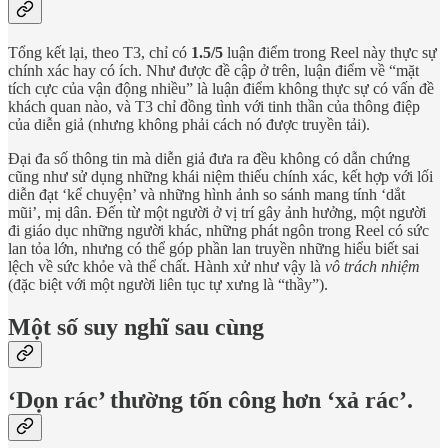
Tổng kết lại, theo T3, chỉ có
1.5/5
luận điểm trong Reel này thực sự
chính xác hay có ích. Như được đề cập ở trên, luận điểm về “mặt
tích cực của vận động nhiều” là luận điểm không thực sự có vấn đề
khách quan nào, và T3 chỉ đồng tình với tinh thần của thông điệp
của diễn giả (nhưng không phải cách nó được truyền tải).
Đại đa số thông tin mà diễn giả đưa ra đều không có dẫn chứng
cũng như sử dụng những khái niệm thiếu chính xác, kết hợp với lối
diễn đạt ‘kể chuyện’ và những hình ảnh so sánh mang tính ‘dắt
mũi’, mị dân. Đến từ một người ở vị trí gây ảnh hưởng, một người
đi giáo dục những người khác, những phát ngôn trong Reel có sức
lan tỏa lớn, nhưng có thể góp phần lan truyền những hiểu biết sai
lệch về sức khỏe và thể chất. Hành xử như vậy là
vô trách nhiệm
(đặc biệt với một người liên tục tự xưng là “thầy”).
Một số suy nghĩ sau cùng
‘Dọn rác’ thường tốn công hơn ‘xả rác’.