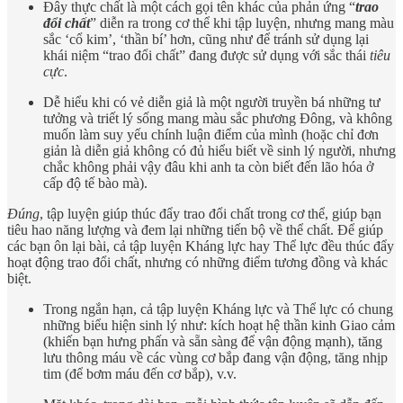
Đây thực chất là một cách gọi tên khác của phản ứng “
trao
đổi chất
” diễn ra trong cơ thể khi tập luyện, nhưng mang màu
sắc ‘cổ kim’, ‘thần bí’ hơn, cũng như để tránh sử dụng lại
khái niệm “trao đổi chất” đang được sử dụng với sắc thái
tiêu
cực
.
Dễ hiểu khi có vẻ diễn giả là một người truyền bá những tư
tưởng và triết lý sống mang màu sắc phương Đông, và không
muốn làm suy yếu chính luận điểm của mình (hoặc chỉ đơn
giản là diễn giả không có đủ hiểu biết về sinh lý người, nhưng
chắc không phải vậy đâu khi anh ta còn biết đến lão hóa ở
cấp độ tế bào mà).
Đúng
, tập luyện giúp thúc đẩy trao đổi chất trong cơ thể, giúp bạn
tiêu hao năng lượng và đem lại những tiến bộ về thể chất. Để giúp
các bạn ôn lại bài, cả tập luyện Kháng lực hay Thể lực đều thúc đẩy
hoạt động trao đổi chất, nhưng có những điểm tương đồng và khác
biệt.
Trong ngắn hạn, cả tập luyện Kháng lực và Thể lực có chung
những biểu hiện sinh lý như: kích hoạt hệ thần kinh Giao cảm
(khiến bạn hưng phấn và sẵn sàng để vận động mạnh), tăng
lưu thông máu về các vùng cơ bắp đang vận động, tăng nhịp
tim (để bơm máu đến cơ bắp), v.v.