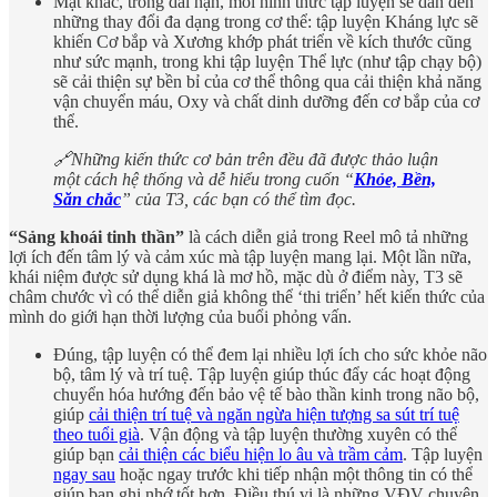
Mặt khác, trong dài hạn, mỗi hình thức tập luyện sẽ dẫn đến
những thay đổi đa dạng trong cơ thể: tập luyện Kháng lực sẽ
khiến Cơ bắp và Xương khớp phát triển về kích thước cũng
như sức mạnh, trong khi tập luyện Thể lực (như tập chạy bộ)
sẽ cải thiện sự bền bỉ của cơ thể thông qua cải thiện khả năng
vận chuyển máu, Oxy và chất dinh dưỡng đến cơ bắp của cơ
thể.
🔗Những kiến thức cơ bản trên đều đã được thảo luận
một cách hệ thống và dễ hiểu trong cuốn “
Khỏe, Bền,
Săn chắc
” của T3, các bạn có thể tìm đọc.
“Sảng khoái tinh thần”
là cách diễn giả trong Reel mô tả những
lợi ích đến tâm lý và cảm xúc mà tập luyện mang lại. Một lần nữa,
khái niệm được sử dụng khá là mơ hồ, mặc dù ở điểm này, T3 sẽ
châm chước vì có thể diễn giả không thể ‘thi triển’ hết kiến thức của
mình do giới hạn thời lượng của buổi phỏng vấn.
Đúng, tập luyện có thể đem lại nhiều lợi ích cho sức khỏe não
bộ, tâm lý và trí tuệ. Tập luyện giúp thúc đẩy các hoạt động
chuyển hóa hướng đến bảo vệ tế bào thần kinh trong não bộ,
giúp
cải thiện trí tuệ và ngăn ngừa hiện tượng sa sút trí tuệ
theo tuổi già
. Vận động và tập luyện thường xuyên có thể
giúp bạn
cải thiện các biểu hiện lo âu và trầm cảm
. Tập luyện
ngay sau
hoặc ngay trước khi tiếp nhận một thông tin có thể
giúp bạn ghi nhớ tốt hơn. Điều thú vị là những VĐV chuyên