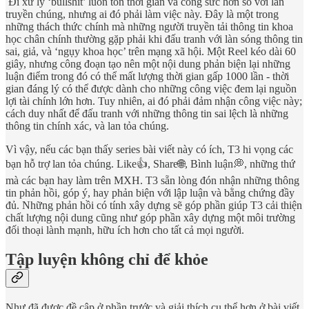
Đi xử lý ‘bullshit’ luôn tốn thời gian và công sức hơn so với lan
truyền chúng, nhưng ai đó phải làm việc này. Đây là một trong
những thách thức chính mà những người truyền tải thông tin khoa
học chân chính thường gặp phải khi đấu tranh với làn sóng thông tin
sai, giả, và ‘ngụy khoa học’ trên mạng xã hội. Một Reel kéo dài 60
giây, nhưng công đoạn tạo nên một nội dung phản biện lại những
luận điểm trong đó có thể mất lượng thời gian gấp 1000 lần - thời
gian đáng lý có thể được dành cho những công việc đem lại nguồn
lợi tài chính lớn hơn. Tuy nhiên, ai đó phải đảm nhận công việc này;
cách duy nhất để đấu tranh với những thông tin sai lệch là những
thông tin chính xác, và lan tỏa chúng.
Vì vậy, nếu các bạn thấy series bài viết này có ích, T3 hi vọng các
bạn hỗ trợ lan tỏa chúng. Like👍, Share🌐, Bình luận💭, những thứ
mà các bạn hay làm trên MXH. T3 sẵn lòng đón nhận những thông
tin phản hồi, góp ý, hay phản biện với lập luận và bằng chứng đầy
đủ. Những phản hồi có tính xây dựng sẽ góp phần giúp T3 cải thiện
chất lượng nội dung cũng như góp phần xây dựng một môi trường
đối thoại lành mạnh, hữu ích hơn cho tất cả mọi người.
Tập luyện không chỉ để khỏe
Như đã được đề cập ở phần trước và giải thích cụ thể hơn ở bài viết