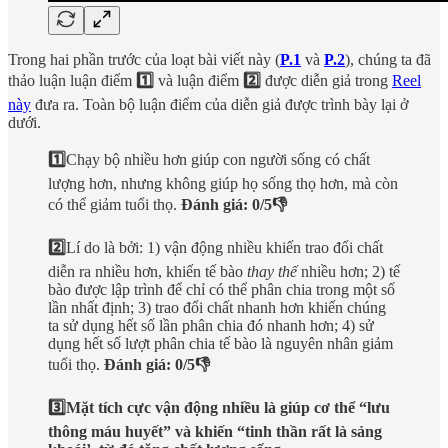
Trong hai phần trước của loạt bài viết này (
P.1
và
P.2
), chúng ta đã
thảo luận luận điểm
1️⃣
và luận điểm
2️⃣
được diễn giả trong
Reel
này
đưa ra. Toàn bộ luận điểm của diễn giả được trình bày lại ở
dưới.
1️⃣
Chạy bộ nhiều hơn giúp con người sống có chất
lượng hơn, nhưng không giúp họ sống thọ hơn, mà còn
có thể giảm tuổi thọ.
Đánh giá: 0/5👎
2️⃣
Lí do là bởi: 1) vận động nhiều khiến trao đổi chất
diễn ra nhiều hơn, khiến tế bào
thay thế
nhiều hơn; 2) tế
bào được lập trình để chỉ có thể phân chia trong một số
lần nhất định; 3) trao đổi chất nhanh hơn khiến chúng
ta sử dụng hết số lần phân chia đó nhanh hơn; 4) sử
dụng hết số lượt phân chia tế bào là nguyên nhân giảm
tuổi thọ.
Đánh giá: 0/5👎
3️⃣Mặt tích cực vận động nhiều là giúp cơ thể “lưu
thông máu huyết” và khiến “tinh thần rất là sảng