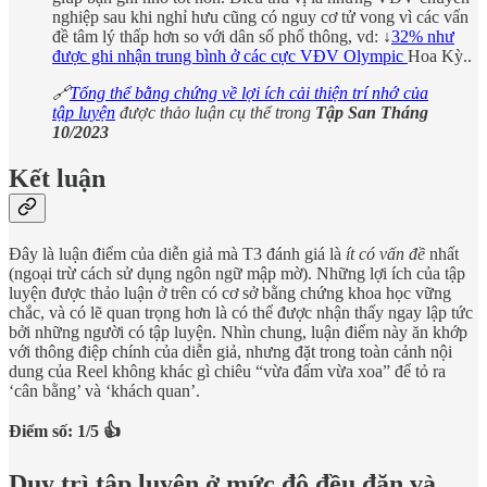
nghiệp sau khi nghỉ hưu cũng có nguy cơ tử vong vì các vấn
đề tâm lý thấp hơn so với dân số phổ thông, vd: ↓
32% như
được ghi nhận trung bình ở các cực VĐV Olympic
Hoa Kỳ..
🔗
Tổng thể bằng chứng về lợi ích cải thiện trí nhớ của
tập luyện
được thảo luận cụ thể trong
Tập San Tháng
10/2023
Kết luận
Đây là luận điểm của diễn giả mà T3 đánh giá là
ít có vấn đề
nhất
(ngoại trừ cách sử dụng ngôn ngữ mập mờ). Những lợi ích của tập
luyện được thảo luận ở trên có cơ sở bằng chứng khoa học vững
chắc, và có lẽ quan trọng hơn là có thể được nhận thấy ngay lập tức
bởi những người có tập luyện. Nhìn chung, luận điểm này ăn khớp
với thông điệp chính của diễn giả, nhưng đặt trong toàn cảnh nội
dung của Reel không khác gì chiêu “vừa đấm vừa xoa” để tỏ ra
‘cân bằng’ và ‘khách quan’.
Điểm số: 1/5 👍
Duy trì tập luyện ở mức độ đều đặn và