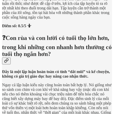
tuần rồi thôi; như được đề cập ở trên, lợi ích của tập luyện tỏ ra rõ
rệt nhất khi theo đuổi trong dài hạn. Tập luyện cần trở thành một
phần của
lối sống
, tồn tại hài hòa với những thành phần khác trong
cuộc sống hàng ngày của bạn.
Điểm số: 0.5/5 🤷
❓Con rùa và con lười có tuổi thọ lớn hơn,
trong khi những con nhanh hơn thường có
tuổi thọ ngắn hơn?
Đây là một lập luận hoàn toàn có tính “dắt mũi” và kể chuyện,
không có giá trị giáo dục hay nâng cao nhận thức.
Ngay cả lập luận kiểu này cũng hoàn toàn bất hợp lý. Nó giống như
so sánh con chim và con khỉ về khả năng bay vậy (mặc dù con khỉ
nếu cho nó thêm khoảng vài chục triệu năm để tiến hóa chắc nó
cũng biết xây dựng máy bay để bay đó). Đặc điểm sinh lý của mỗi
loài có sự khác biệt rõ rệt, nên đem chúng ra so sánh bằng một phép
thử vốn thiên vị một loài hơn hoàn toàn khập khiễng. Còn nếu nói
về tuổi thọ, nhận thức về “thời gian” của mỗi loài khác nhau. Giống