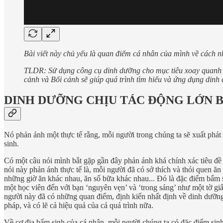
Bài viết này chủ yếu là quan điểm cá nhân của mình về cách n
TLDR: Sử dụng công cụ dinh dưỡng cho mục tiêu xoay quanh qu
cảnh và Bối cảnh sẽ giúp quá trình tìm hiểu và ứng dụng dinh
DINH DƯỠNG CHỊU TÁC ĐỘNG LỚN B
Nó phản ánh một thực tế rằng, mỗi người trong chúng ta sẽ xuất phát
sinh.
Có một câu nói mình bắt gặp gần đây phản ánh khá chính xác tiêu đề 
nói này phản ánh thực tế là, mỗi người đã có sở thích và thói quen 
những giờ ăn khác nhau, ăn số bữa khác nhau... Đó là đặc điểm bẩm s
một học viên đến với bạn ‘nguyên vẹn’ và ‘trong sáng’ như một tờ giấ
người này đã có những quan điểm, định kiến nhất định về dinh dưỡng
pháp, và có lẽ cả hiệu quả của cả quá trình nữa.
Về cơ địa bẩm sinh của cá nhân, mỗi người chúng ta có đặc điểm sin