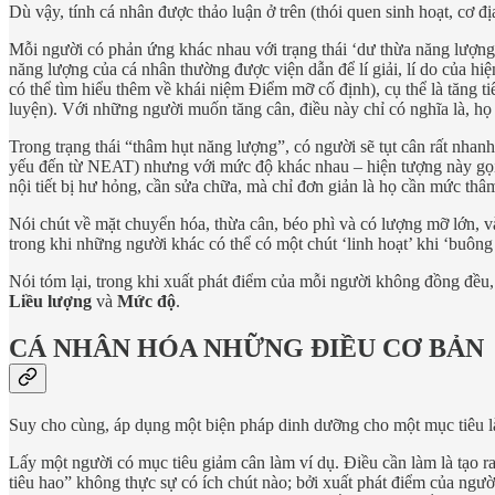
Dù vậy, tính cá nhân được thảo luận ở trên (thói quen sinh hoạt, cơ 
Mỗi người có phản ứng khác nhau với trạng thái ‘dư thừa năng lượng’
năng lượng của cá nhân thường được viện dẫn để lí giải, lí do của hiệ
có thể tìm hiểu thêm về khái niệm Điểm mỡ cố định), cụ thể là tăng 
luyện). Với những người muốn tăng cân, điều này chỉ có nghĩa là, họ
Trong trạng thái “thâm hụt năng lượng”, có người sẽ tụt cân rất nha
yếu đến từ NEAT) nhưng với mức độ khác nhau – hiện tượng này gọi 
nội tiết bị hư hỏng, cần sửa chữa, mà chỉ đơn giản là họ cần mức th
Nói chút về mặt chuyển hóa, thừa cân, béo phì và có lượng mỡ lớn, v
trong khi những người khác có thể có một chút ‘linh hoạt’ khi ‘buông
Nói tóm lại, trong khi xuất phát điểm của mỗi người không đồng đều, q
Liều lượng
và
Mức độ
.
CÁ NHÂN HÓA NHỮNG ĐIỀU CƠ BẢN
Suy cho cùng, áp dụng một biện pháp dinh dưỡng cho một mục tiêu là 
Lấy một người có mục tiêu giảm cân làm ví dụ. Điều cần làm là tạo ra
tiêu hao” không thực sự có ích chút nào; bởi xuất phát điểm của ngư