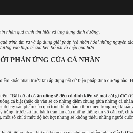
hìn nhận quá trình tìm hiểu và ứng dụng dinh dưỡng,
á trình tìm ra và áp dụng giải pháp ‘cá nhân hóa’ những nguyên tắc 
 dưỡng vào thực tế của bẹn bổ ích và hiệu quả hơn
ỞI PHẢN ỨNG CỦA CÁ NHÂN
 điểm khác nhau trước khi áp dụng bất cứ biện pháp dinh dưỡng nào. Ha
trên: "
Bất cứ ai có ăn uống sẽ đều có định kiến về một cái gì đó
" (
E
ăn uống cá biệt (mặc dù vẫn sẽ có những điểm chung giữa những cá nhân
inh hay sản phẩm của quá trình hình thành thói quen trong một khoảng
y trắng: trước sự lưu hành tràn lan của những thông tin vô căn cứ, chư
, một số chỉ ở mức độ hời hợt nhưng sẽ không thiếu những người cuồn
h lý rất giống nhau, khi mà bộ gene của chúng ta giống nhau đến 99.9