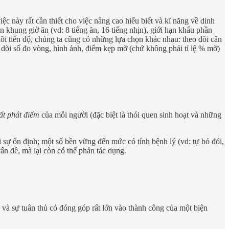
c này rất cần thiết cho việc nâng cao hiểu biết và kĩ năng về dinh
 khung giờ ăn (vd: 8 tiếng ăn, 16 tiếng nhịn), giới hạn khẩu phần
dõi tiến độ, chúng ta cũng có những lựa chọn khác nhau: theo dõi cân
o dõi số đo vòng, hình ảnh, điểm kẹp mỡ (chứ không phải tỉ lệ % mỡ)
ất phát điểm
của mỗi người (đặc biệt là thói quen sinh hoạt và những
i sự ổn định; một số bền vững đến mức có tính bệnh lý (vd: tự bỏ đói,
 đề, mà lại còn có thể phản tác dụng.
ủ, và sự tuân thủ có đóng góp rất lớn vào thành công của một biện