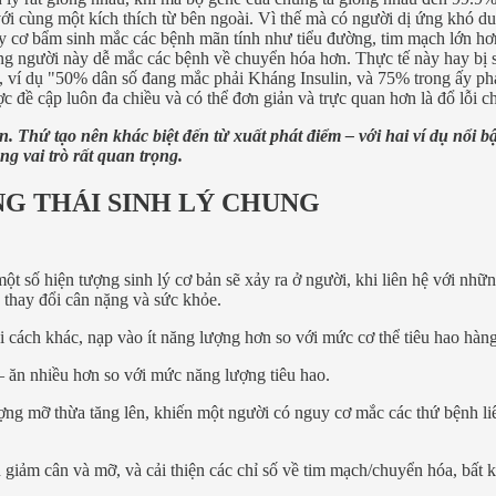
ới cùng một kích thích từ bên ngoài. Vì thế mà có người dị ứng khó d
y cơ bẩm sinh mắc các bệnh mãn tính như tiểu đường, tim mạch lớn hơ
 người này dễ mắc các bệnh về chuyển hóa hơn. Thực tế này hay bị sử
p, ví dụ "50% dân số đang mắc phải Kháng Insulin, và 75% trong ấy ph
c đề cập luôn đa chiều và có thể đơn giản và trực quan hơn là đổ lỗi 
Thứ tạo nên khác biệt đến từ xuất phát điểm – với hai ví dụ nổi bật 
 vai trò rất quan trọng.
NG THÁI SINH LÝ CHUNG
một số hiện tượng sinh lý cơ bản sẽ xảy ra ở người, khi liên hệ với nh
 thay đổi cân nặng và sức khỏe.
ói cách khác, nạp vào ít năng lượng hơn so với mức cơ thể tiêu hao hàn
 – ăn nhiều hơn so với mức năng lượng tiêu hao.
lượng mỡ thừa tăng lên, khiến một người có nguy cơ mắc các thứ bệnh li
n giảm cân và mỡ, và cải thiện các chỉ số về tim mạch/chuyển hóa, bất