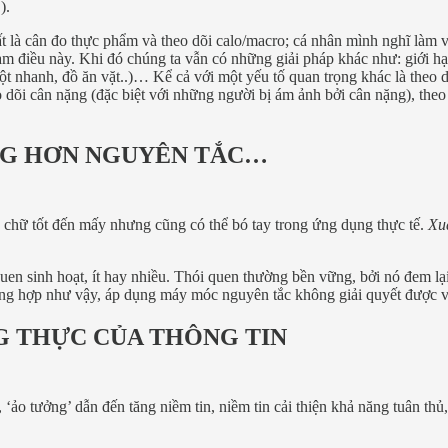
).
 là cân đo thực phẩm và theo dõi calo/macro; cá nhân mình nghĩ làm việ
m điều này. Khi đó chúng ta vẫn có những giải pháp khác như: giới hạn
ột nhanh, đồ ăn vặt..)… Kể cả với một yếu tố quan trọng khác là theo 
o dõi cân nặng (đặc biệt với những người bị ám ảnh bởi cân nặng), the
ỌNG HƠN NGUYÊN TẮC…
y chữ tốt đến mấy nhưng cũng có thể bó tay trong ứng dụng thực tế.
Xu
uen sinh hoạt, ít hay nhiều. Thói quen thường bền vững, bởi nó đem lạ
ng hợp như vậy, áp dụng máy móc nguyên tắc không giải quyết được vấn
G THỰC CỦA THÔNG TIN
, ‘ảo tưởng’ dẫn đến tăng niềm tin, niềm tin cải thiện khả năng tuân th