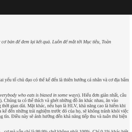
cơ bản để đem lại kết quả. Luôn để mắt tới Mục tiêu, Toàn
i yếu tố chủ đạo có thể kể đến là thiên hướng cá nhân và cơ địa bẩm
verybody who eats is biased in some ways
). Hiểu đơn giản nhất, câu
). Chúng ta có thể thích và ghét những đồ ăn khác nhau, ăn vào
 thời gian dài. Mặt khác, nếu bạn là HLV, khả năng cao là hiếm khi
a kể đến những trải nghiệm trước đó của họ, sẽ không tránh khỏi việc
g tín. Điều này sẽ ảnh hưởng đến khả năng tiếp thu và
tuân thủ
biện
% - cơ mà vẫn chỉ là 99.9% chứ không phải 100%. Chỉ 0.1% khác biệt