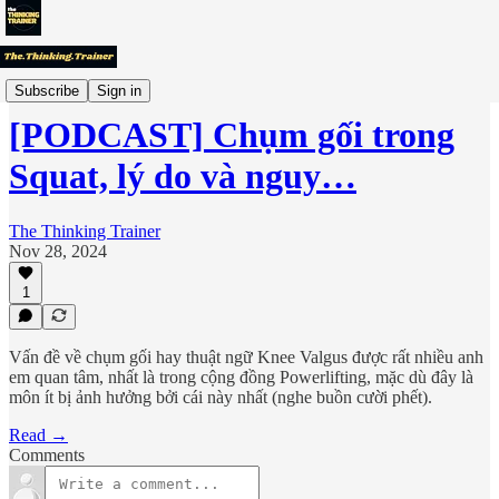
"Chuyên Gia" Thế Giới Nói Gì?
Subscribe
Sign in
[PODCAST] Chụm gối trong
Squat, lý do và nguy…
The Thinking Trainer
Nov 28, 2024
1
Vấn đề về chụm gối hay thuật ngữ Knee Valgus được rất nhiều anh
em quan tâm, nhất là trong cộng đồng Powerlifting, mặc dù đây là
môn ít bị ảnh hưởng bởi cái này nhất (nghe buồn cười phết).
Read →
Comments