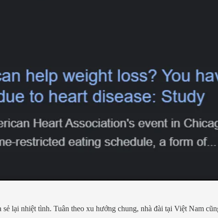
ia sẻ lại nhiệt tình. Tuân theo xu hướng chung, nhà đài tại Việt Nam cũ