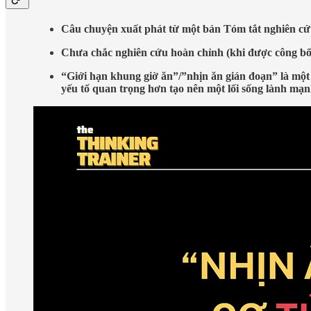
Câu chuyện xuất phát từ một bản Tóm tắt nghiên cứu, 
Chưa chắc nghiên cứu hoàn chỉnh (khi được công bố) đ
“Giới hạn khung giờ ăn”/”nhịn ăn gián đoạn” là một 
yếu tố quan trọng hơn tạo nên một lối sống lành mạn