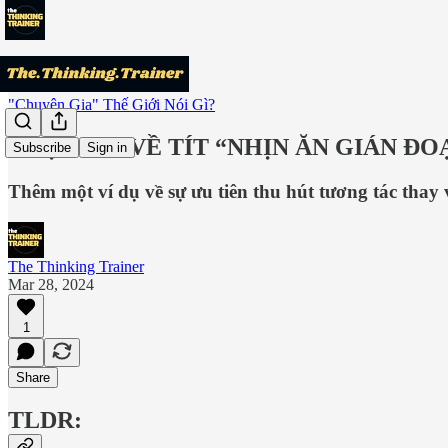
"Chuyên Gia" Thế Giới Nói Gì?
THỰC HƯ VỀ TÍT “NHỊN ĂN GIÁN Đ
Subscribe
Sign in
Thêm một ví dụ về sự ưu tiên thu hút tương tác thay 
The Thinking Trainer
Mar 28, 2024
1
Share
TLDR: