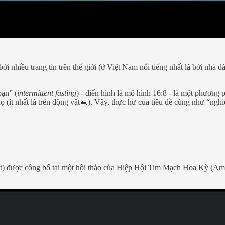
bởi nhiều trang tin trên thế giới (ở Việt Nam nổi tiếng nhất là bởi nhà 
oạn” (
intermittent fasting
) - điển hình là mô hình 16:8 - là một phươn
họ (ít nhất là trên động vật🐁). Vậy, thực hư của tiêu đề cũng như “nghi
t) được công bố tại một hội thảo của Hiệp Hội Tim Mạch Hoa Kỳ (Amer