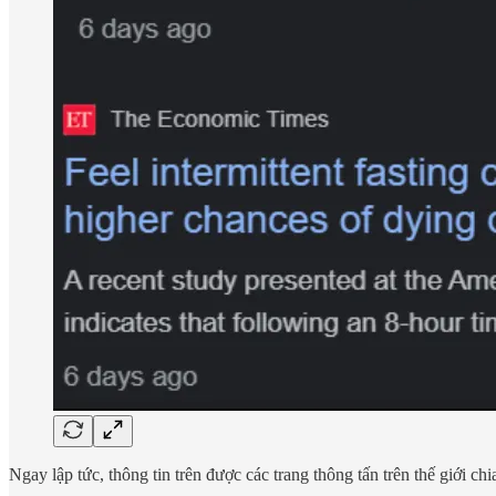
Ngay lập tức, thông tin trên được các trang thông tấn trên thế giới ch