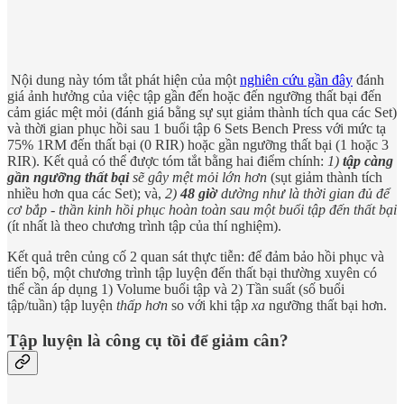
Nội dung này tóm tắt phát hiện của một
nghiên cứu gần đây
đánh
giá ảnh hưởng của việc tập gần đến hoặc đến ngưỡng thất bại đến
cảm giác mệt mỏi (đánh giá bằng sự sụt giảm thành tích qua các Set)
và thời gian phục hồi sau 1 buổi tập 6 Sets Bench Press với mức tạ
75% 1RM đến thất bại (0 RIR) hoặc gần ngưỡng thất bại (1 hoặc 3
RIR). Kết quả có thể được tóm tắt bằng hai điểm chính:
1)
tập càng
gần ngưỡng thất bại
sẽ gây mệt mỏi lớn hơn
(sụt giảm thành tích
nhiều hơn qua các Set); và,
2)
48 giờ
dường như là thời gian đủ để
cơ bắp - thần kinh hồi phục hoàn toàn sau một buổi tập đến thất bại
(ít nhất là theo chương trình tập của thí nghiệm).
Kết quả trên củng cố 2 quan sát thực tiễn: để đảm bảo hồi phục và
tiến bộ, một chương trình tập luyện đến thất bại thường xuyên có
thể cần áp dụng 1) Volume buổi tập và 2) Tần suất (số buổi
tập/tuần) tập luyện
thấp hơn
so với khi tập
xa
ngưỡng thất bại hơn.
Tập luyện là công cụ tồi để giảm cân?