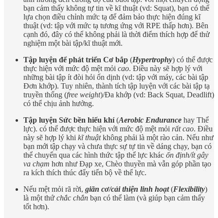
bạn cảm thấy không tự tin về kĩ thuật (vd: Squat), bạn có thể
lựa chọn điều chỉnh mức tạ để đảm bảo thực hiện đúng kĩ
thuật (vd: tập với mức tạ tương ứng với RPE thấp hơn). Bên
cạnh đó, đây có thể không phải là thời điểm thích hợp để thử
nghiệm một bài tập/kĩ thuật mới.
Tập luyện để phát triển Cơ bắp
(
Hypertrophy
) có thể được
thực hiện với mức độ mệt mỏi
cao
. Điều này sẽ hợp lý với
những bài tập ít đòi hỏi ổn dịnh (vd: tập với máy, các bài tập
Đơn khớp). Tuy nhiên, thành tích tập luyện với các bài tập tạ
truyền thống (
free weight
)/Đa khớp (vd: Back Squat, Deadlift)
có thể chịu ảnh hưởng.
Tập luyện Sức bền hiếu khí
(
Aerobic Endurance
hay Thể
lực). có thể được thực hiện với mức độ mệt mỏi
rất
cao
. Điều
này sẽ hợp lý khi
kĩ thuật
không phải là một rào cản. Nếu như
bạn mới tập chạy và chưa thực sự tự tin về dáng chạy, bạn có
thể chuyển qua các hình thức tập thể lực khác
ổn định/ít gây
va chạm
hơn như Đạp xe, Chèo thuyền mà vẫn góp phần tạo
ra kích thích thúc đẩy tiến bộ về thể lực.
Nếu mệt mỏi rã rời,
giãn cơ/cải thiện linh hoạt
(
Flexibility
)
là một thứ
chắc chắn
bạn có thể làm (và giúp bạn cảm thấy
tốt hơn).