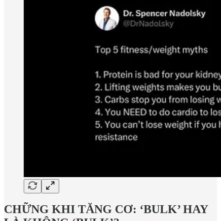
CHỮNG KHI TĂNG CƠ: ‘BULK’ HAY