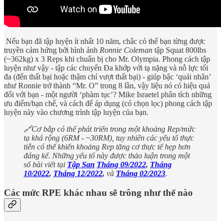
Nếu bạn đã tập luyện ít nhất 10 năm, chắc có thể bạn từng được
truyền cảm hứng bởi hình ảnh
Ronnie Coleman
tập Squat 800lbs
(~362kg) x 3 Reps khi chuẩn bị cho Mr. Olympia. Phong cách tập
luyện như vậy - tập các chuyển Đa khớp với tạ nặng và nỗ lực tối
đa (đến thất bại hoặc thậm chí vượt thất bại) - giúp bậc ‘quái nhân’
như Ronnie trở thành “Mr. O” trong 8 lần, vậy liệu nó có hiệu quả
đối với bạn - một người ‘phàm tục’? Mike Israetel phân tích những
ưu điểm/hạn chế, và cách để áp dụng (có chọn lọc) phong cách tập
luyện này vào chương trình tập luyện của bạn.
🔗Cơ bắp có thể phát triển trong một khoảng Rep/mức
tạ khá rộng (6RM - ~30RM), tuy nhiên các yếu tố thực
tiễn có thể khiến khoảng Rep tăng cơ thực tế hẹp hơn
đáng kể. Những yếu tố này được thảo luận trong một
số bài viết tại
Tập San
Tháng 09/2022
,
Tháng
10/2022
,
Tháng 12/2022
,
và
Tháng 02/2023
.
Các mức RPE khác nhau sẽ trông như thế nào