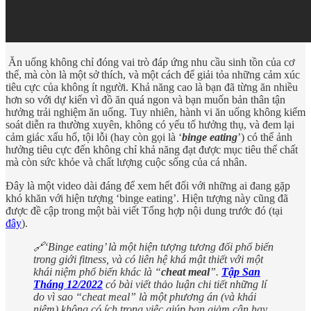
Ăn uống không chỉ đóng vai trò đáp ứng nhu cầu sinh tồn của cơ
thể, mà còn là một sở thích, và một cách để giải tỏa những cảm xúc
tiêu cực của không ít người. Khả năng cao là bạn đã từng ăn nhiều
hơn so với dự kiến vì đồ ăn quá ngon và bạn muốn bản thân tận
hưởng trải nghiệm ăn uống. Tuy nhiên, hành vi ăn uống không kiểm
soát diễn ra thường xuyên, không có yếu tố hưởng thụ, và đem lại
cảm giác xấu hổ, tội lỗi (hay còn gọi là ‘
binge eating
’) có thể ảnh
hưởng tiêu cực đến không chỉ khả năng đạt được mục tiêu thể chất
mà còn sức khỏe và chất lượng cuộc sống của cá nhân.
Đây là một video dài đáng để xem hết đối với những ai đang gặp
khó khăn với hiện tượng ‘binge eating’. Hiện tượng này cũng đã
được đề cập trong một bài viết Tổng hợp nội dung trước đó (tại
đây
).
🔗‘Binge eating’ là một hiện tượng tương đối phổ biến
trong giới fitness, và có liên hệ khá mật thiết với một
khái niệm phổ biến khác là “
cheat meal
”.
Tập San
Tháng 12/2022
có bài viết thảo luận chi tiết những lí
do vì sao “cheat meal” là một phương án (và khái
niệm) không có ích trong việc giúp bạn giảm cân hay