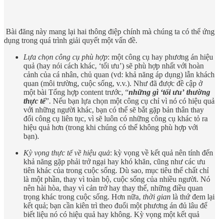
Bài đăng này mang lại hai thông điệp chính mà chúng ta có thể ứng
dụng trong quá trình giải quyết một vấn đề.
Lựa chọn công cụ phù hợp
: một công cụ hay phương án hiệu
quả (hay nói cách khác, ‘tối ưu’) sẽ phù hợp nhất với hoàn
cảnh của cá nhân, chủ quan (vd: khả năng áp dụng) lẫn khách
quan (môi trường, cuộc sống, v.v.). Như đã được đề cập ở
một bài Tổng hợp content trước, “
những gì ‘tối ưu’
thường
thực tế
”. Nếu bạn lựa chọn một công cụ chỉ vì nó có hiệu quả
với những người khác, bạn có thể sẽ bắt gặp bản thân thay
đổi công cụ liên tục, vì sẽ luôn có những công cụ khác tỏ ra
hiệu quả hơn (trong khi chúng có thể không phù hợp với
bạn).
Kỳ vọng thực tế về hiệu quả
: kỳ vọng về kết quả nên tính đến
khả năng gặp phải trở ngại hay khó khăn, cũng như các ưu
tiên khác của trong cuộc sống. Dù sao, mục tiêu thể chất chỉ
là một phần, thay vì toàn bộ, cuộc sống của nhiều người. Nó
nên hài hòa, thay vì cản trở hay thay thế, những điều quan
trọng khác trong cuộc sống. Hơn nữa,
thời gian
là thứ đem lại
kết quả; bạn cần kiên trì theo đuổi một phương án đủ lâu để
biết liệu nó có hiệu quả hay không. Kỳ vọng một kết quả