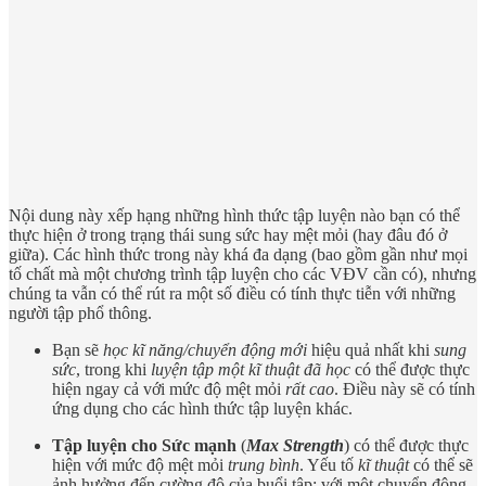
Nội dung này xếp hạng những hình thức tập luyện nào bạn có thể
thực hiện ở trong trạng thái sung sức hay mệt mỏi (hay đâu đó ở
giữa). Các hình thức trong này khá đa dạng (bao gồm gần như mọi
tố chất mà một chương trình tập luyện cho các VĐV cần có), nhưng
chúng ta vẫn có thể rút ra một số điều có tính thực tiễn với những
người tập phổ thông.
Bạn sẽ
học kĩ năng/chuyển động mới
hiệu quả nhất khi
sung
sức
, trong khi
luyện tập một kĩ thuật đã học
có thể được thực
hiện ngay cả với mức độ mệt mỏi
rất cao
. Điều này sẽ có tính
ứng dụng cho các hình thức tập luyện khác.
Tập luyện cho Sức mạnh
(
Max Strength
) có thể được thực
hiện với mức độ mệt mỏi
trung bình
. Yếu tố
kĩ thuật
có thể sẽ
ảnh hưởng đến cường độ của buổi tập: với một chuyển động