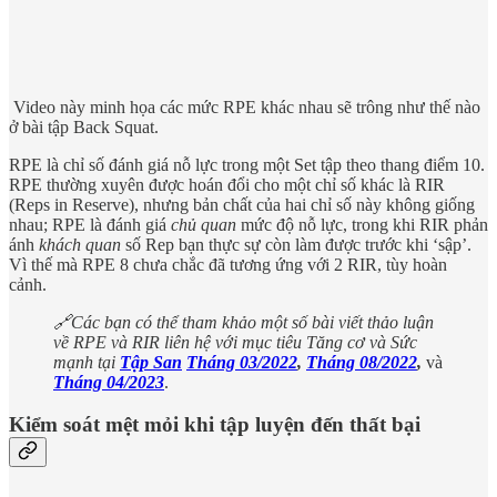
Video này minh họa các mức RPE khác nhau sẽ trông như thế nào
ở bài tập Back Squat.
RPE là chỉ số đánh giá nỗ lực trong một Set tập theo thang điểm 10.
RPE thường xuyên được hoán đổi cho một chỉ số khác là RIR
(Reps in Reserve), nhưng bản chất của hai chỉ số này không giống
nhau; RPE là đánh giá
chủ quan
mức độ nỗ lực, trong khi RIR phản
ánh
khách quan
số Rep bạn thực sự còn làm được trước khi ‘sập’.
Vì thế mà RPE 8 chưa chắc đã tương ứng với 2 RIR, tùy hoàn
cảnh.
🔗Các bạn có thể tham khảo một số bài viết thảo luận
về RPE và RIR liên hệ với mục tiêu Tăng cơ và Sức
mạnh tại
Tập San
Tháng 03/2022
,
Tháng 08/2022
,
và
Tháng 04/2023
.
Kiểm soát mệt mỏi khi tập luyện đến thất bại