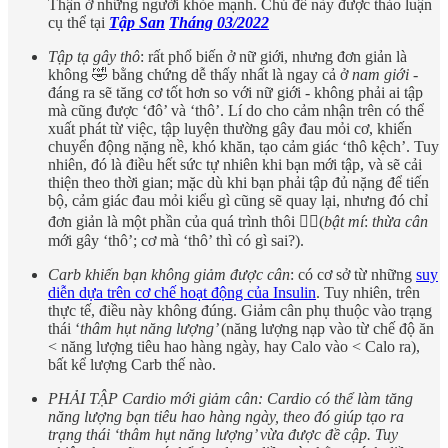
Thận ở những người khỏe mạnh. Chủ đề này được thảo luận
cụ thể tại
Tập San
Tháng 03/2022
Tập tạ gây thô
: rất phổ biến ở nữ giới, nhưng đơn giản là
không 🤣 bằng chứng dễ thấy nhất là ngay cả ở
nam giới
-
đáng ra sẽ tăng cơ tốt hơn so với nữ giới - không phải ai tập
mà cũng được ‘đô’ và ‘thô’. Lí do cho cảm nhận trên có thể
xuất phát từ việc, tập luyện thường gây đau mỏi cơ, khiến
chuyển động nặng nề, khó khăn, tạo cảm giác ‘thô kệch’. Tuy
nhiên, đó là điều hết sức tự nhiên khi bạn mới tập, và sẽ cải
thiện theo thời gian; mặc dù khi bạn phải tập đủ nặng để tiến
bộ, cảm giác đau mỏi kiểu gì cũng sẽ quay lại, nhưng đó chỉ
đơn giản là một phần của quá trình thôi 🤷‍♀️(
bật mí
:
thừa cân
mới gây ‘thô’; cơ mà ‘thô’ thì có gì sai?).
Carb khiến bạn không giảm được cân
: có cơ sở từ những
suy
diễn dựa trên cơ chế hoạt động của Insulin
. Tuy nhiên, trên
thực tế, điều này không đúng. Giảm cân phụ thuộc vào trạng
thái ‘
thâm hụt năng lượng’
(năng lượng nạp vào từ chế độ ăn
< năng lượng tiêu hao hàng ngày, hay Calo vào < Calo ra),
bất kể lượng Carb thế nào.
PHẢI TẬP Cardio mới giảm cân: Cardio có thể làm tăng
năng lượng bạn tiêu hao hàng ngày, theo đó giúp tạo ra
trạng thái ‘thâm hụt năng lượng’ vừa được đề cập. Tuy