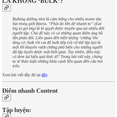
LÀ KHÔNG ‘BULK’?
Bulking dường như là cảm hứng cho nhiều meme tấu
hài trong giới fitness. “Phải ăn lớn để nhanh to” (Eat
big to get big) là bí quyết được truyền qua tai nhiều đời
người tập. Chủ đề này có cả những quan điểm ủng hộ
lẫn phản đối. Liên quan đến hiện tượng ‘chững’ khi
tăng cơ, bulk rồi cut để bulk tiếp (và cứ thế lặp lại) là
một lời khuyên vượt chững phổ biến cho những người
đã tập luyện được một thời gian. Tuy nhiên, điều này
có đem lại hiệu quả thực tế? Trong bài viết này, chúng
ta sẽ thảo luận những khía cạnh liên quan đến câu hỏi
trên.
Xem bài viết đầy đủ tại
đây
.
Điểm nhanh Content
Tập luyện: