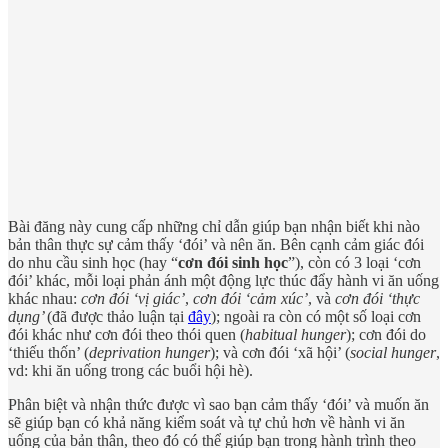
Bài đăng này cung cấp những chỉ dẫn giúp bạn nhận biết khi nào
bản thân thực sự cảm thấy ‘đói’ và nên ăn. Bên cạnh cảm giác đói
do nhu cầu sinh học (hay “
cơn đói sinh học
”), còn có 3 loại ‘cơn
đói’ khác, mỗi loại phản ánh một động lực thúc đẩy hành vi ăn uống
khác nhau:
cơn đói ‘vị giác’
,
cơn đói ‘cảm xúc’
, và
cơn đói ‘thực
dụng’
(đã được thảo luận tại
đây
); ngoài ra còn có một số loại cơn
đói khác như cơn đói theo thói quen (
habitual hunger
); cơn đói do
‘thiếu thốn’ (
deprivation hunger
); và cơn đói ‘xã hội’ (
social hunger
,
vd: khi ăn uống trong các buổi hội hè).
Phân biệt và nhận thức được vì sao bạn cảm thấy ‘đói’ và muốn ăn
sẽ giúp bạn có khả năng kiểm soát và tự chủ hơn về hành vi ăn
uống của bản thân, theo đó có thể giúp bạn trong hành trình theo