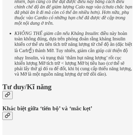
nhiên, bạn cũng có thể đạt được điều này bằng cách điều
chỉnh chế độ ăn để giảm lượng Calo nạp vào (chưa chắc bạn
đã phải ăn ít đi mà còn có thể ăn nhiều hơn). Hơn nữa, phụ
thuộc vào Cardio có những hạn chế đã được đề cập trong
một nội dung ở trên.
KHÔNG THỂ giảm cân nếu Kháng Insulin
: điều này hoàn
toàn không đúng, dựa trên phỏng đoán rằng kháng Insulin
khiến cơ thể ưu tiên tích trữ năng lượng từ chế độ ăn (đặc biệt
là Carb☝️) thành Mỡ. Tuy nhiên, giảm cân giúp
cải thiện
độ
nhạy Insulin, và trạng thái ‘thâm hụt năng lượng’ rốt cục
khiến lượng Mỡ tích trữ < lượng Mỡ bị tiêu hao (cơ thể sẽ
phải lấy thứ gì đó ra để đốt, khi bị cung cấp thiếu năng lượng,
và Mỡ là một nguồn năng lượng dự trữ dồi dào).
Tư duy/Kĩ năng
Khác biệt giữa ‘tiến bộ’ và ‘mắc kẹt’