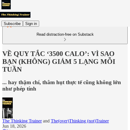
Subscribe
Sign in
Read distraction-free on Substack
VỀ QUY TẮC ‘3500 CALO’: VÌ SAO
BẠN (KHÔNG) GIẢM 5 LẠNG MỖI
TUẦN
... hay thậm chí, thâm hụt thực tế cũng không lớn
như phép tính
The Thinking Trainer
and
The(over)Thinking (not)Trainer
Jun 18, 2026