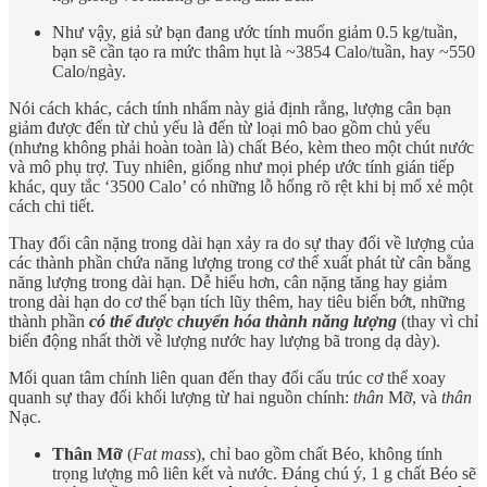
Như vậy, giả sử bạn đang ước tính muốn giảm 0.5 kg/tuần,
bạn sẽ cần tạo ra mức thâm hụt là ~3854 Calo/tuần, hay ~550
Calo/ngày.
Nói cách khác, cách tính nhẩm này giả định rằng, lượng cân bạn
giảm được đến từ chủ yếu là đến từ loại mô bao gồm chủ yếu
(nhưng không phải hoàn toàn là) chất Béo, kèm theo một chút nước
và mô phụ trợ. Tuy nhiên, giống như mọi phép ước tính gián tiếp
khác, quy tắc ‘3500 Calo’ có những lỗ hổng rõ rệt khi bị mổ xẻ một
cách chi tiết.
Thay đổi cân nặng trong dài hạn xảy ra do sự thay đổi về lượng của
các thành phần chứa năng lượng trong cơ thể xuất phát từ cân bằng
năng lượng trong dài hạn. Dễ hiểu hơn, cân nặng tăng hay giảm
trong dài hạn do cơ thể bạn tích lũy thêm, hay tiêu biến bớt, những
thành phần
có thể được chuyển hóa thành năng lượng
(thay vì chỉ
biến động nhất thời về lượng nước hay lượng bã trong dạ dày).
Mối quan tâm chính liên quan đến thay đổi cấu trúc cơ thể xoay
quanh sự thay đổi khối lượng từ hai nguồn chính:
thân
Mỡ, và
thân
Nạc.
Thân Mỡ
(
Fat mass
), chỉ bao gồm chất Béo, không tính
trọng lượng mô liên kết và nước. Đáng chú ý, 1 g chất Béo sẽ