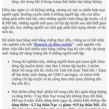
tăng cân trong khi ở trong trạng thái thâm hụt năng lượng.
Điều này nghe có vẻ không tưởng, nhưng nó xảy ra nhiều hơn mọi
người nghĩ, thường xuyên nhất ở những người tập vẫn còn tiềm
năng phát triển khá lớn, như những người chưa từng tập luyện, có tỉ
lệ Mỡ lớn, những người mới quay trở lại tập luyện sau một thời gian
nghỉ dài, hay những người cao tuổi gặp phải tình trạng nhược cơ do
tuổi tác.
Để mình họa bằng một bằng chứng thực tiễn, chúng ta có thể nhìn
vào nghiên cứu bởi “
Rozenek và đồng nghiệp
” - một nghiên cứu
được viện dẫn khá nhiều như bằng chứng ủng hộ cho việc áp dụng
mức thặng dư năng lượng lớn ở những người mới tập.
Trong thí nghiệm này, những người tham gia (nam giới chưa
từng tập luyện) được chia làm 3 nhóm tập luyện: 2 nhóm
được bổ sung sữa lắc chứa chỉ Tinh bột hoặc Tinh bột + Đạm
để đạt được mức thặng dư 1000 Calo/ngày, và nhóm Đối
chứng chỉ tập luyện và ăn uống theo thói quen (không tiêu
thụ sữa lắc).
Hai nhóm uống thực phẩm bổ sung (sữa lắc) giàu năng lượng
và tăng thêm ~3 kg thân Nạc trong khi không thay đổi thân
Mỡ sau 8 tuần. Điều đáng kinh ngạc là, nhóm Đối chứng vẫn
tăng thêm ~1.5 kg thân Nạc
và
giảm ~0.9 kg thân Mỡ
, dẫn