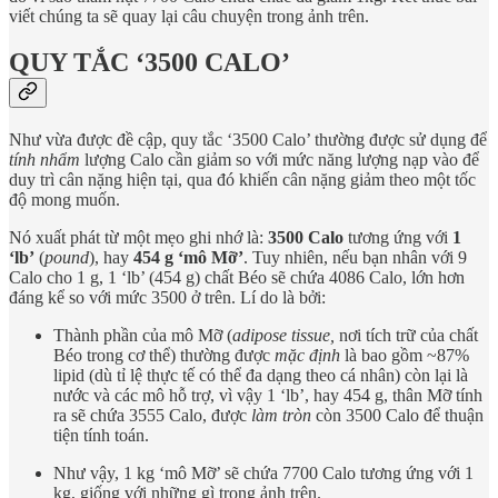
viết chúng ta sẽ quay lại câu chuyện trong ảnh trên.
QUY TẮC ‘3500 CALO’
Như vừa được đề cập, quy tắc ‘3500 Calo’ thường được sử dụng để
tính nhẩm
lượng Calo cần giảm so với mức năng lượng nạp vào để
duy trì cân nặng hiện tại, qua đó khiến cân nặng giảm theo một tốc
độ mong muốn.
Nó xuất phát từ một mẹo ghi nhớ là:
3500 Calo
tương ứng với
1
‘lb’
(
pound
), hay
454 g ‘mô Mỡ’
. Tuy nhiên, nếu bạn nhân với 9
Calo cho 1 g, 1 ‘lb’ (454 g) chất Béo sẽ chứa 4086 Calo, lớn hơn
đáng kể so với mức 3500 ở trên. Lí do là bởi:
Thành phần của mô Mỡ (
adipose tissue,
nơi tích trữ của chất
Béo trong cơ thể) thường được
mặc định
là bao gồm ~87%
lipid (dù tỉ lệ thực tế có thể đa dạng theo cá nhân) còn lại là
nước và các mô hỗ trợ, vì vậy 1 ‘lb’, hay 454 g, thân Mỡ tính
ra sẽ chứa 3555 Calo, được
làm tròn
còn 3500 Calo để thuận
tiện tính toán.
Như vậy, 1 kg ‘mô Mỡ’ sẽ chứa 7700 Calo tương ứng với 1
kg, giống với những gì trong ảnh trên.