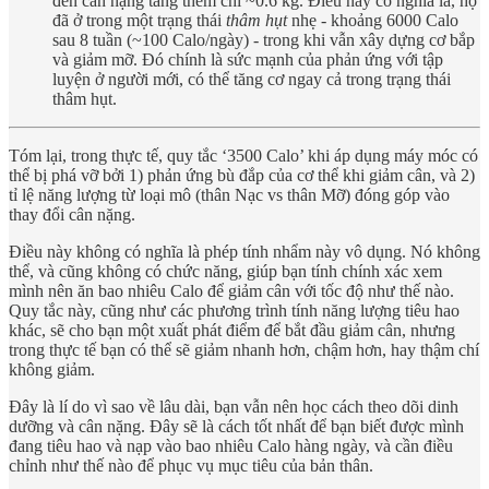
đến cân nặng tăng thêm chỉ ~0.6 kg. Điều này có nghĩa là, họ
đã ở trong một trạng thái
thâm hụt
nhẹ - khoảng 6000 Calo
sau 8 tuần (~100 Calo/ngày) - trong khi vẫn xây dựng cơ bắp
và giảm mỡ. Đó chính là sức mạnh của phản ứng với tập
luyện ở người mới, có thể tăng cơ ngay cả trong trạng thái
thâm hụt.
Tóm lại, trong thực tế, quy tắc ‘3500 Calo’ khi áp dụng máy móc có
thể bị phá vỡ bởi 1) phản ứng bù đắp của cơ thể khi giảm cân, và 2)
tỉ lệ năng lượng từ loại mô (thân Nạc vs thân Mỡ) đóng góp vào
thay đổi cân nặng.
Điều này không có nghĩa là phép tính nhẩm này vô dụng. Nó không
thể, và cũng không có chức năng, giúp bạn tính chính xác xem
mình nên ăn bao nhiêu Calo để giảm cân với tốc độ như thế nào.
Quy tắc này, cũng như các phương trình tính năng lượng tiêu hao
khác, sẽ cho bạn một xuất phát điểm để bắt đầu giảm cân, nhưng
trong thực tế bạn có thể sẽ giảm nhanh hơn, chậm hơn, hay thậm chí
không giảm.
Đây là lí do vì sao về lâu dài, bạn vẫn nên học cách theo dõi dinh
dưỡng và cân nặng. Đây sẽ là cách tốt nhất để bạn biết được mình
đang tiêu hao và nạp vào bao nhiêu Calo hàng ngày, và cần điều
chỉnh như thế nào để phục vụ mục tiêu của bản thân.