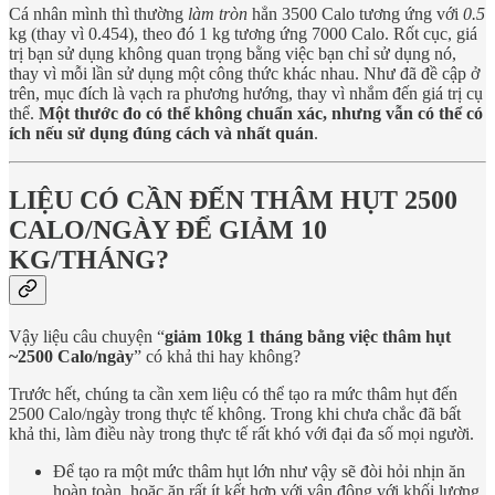
Cá nhân mình thì thường
làm tròn
hẳn 3500 Calo tương ứng với
0.5
kg (thay vì 0.454), theo đó 1 kg tương ứng 7000 Calo. Rốt cục, giá
trị bạn sử dụng không quan trọng bằng việc bạn chỉ sử dụng nó,
thay vì mỗi lần sử dụng một công thức khác nhau. Như đã đề cập ở
trên, mục đích là vạch ra phương hướng, thay vì nhắm đến giá trị cụ
thể.
Một thước đo có thể không chuẩn xác, nhưng vẫn có thể có
ích nếu sử dụng đúng cách và nhất quán
.
LIỆU CÓ CẦN ĐẾN THÂM HỤT 2500
CALO/NGÀY ĐỂ GIẢM 10
KG/THÁNG?
Vậy liệu câu chuyện “
giảm 10kg 1 tháng bằng việc thâm hụt
~2500 Calo/ngày
” có khả thi hay không?
Trước hết, chúng ta cần xem liệu có thể tạo ra mức thâm hụt đến
2500 Calo/ngày trong thực tế không. Trong khi chưa chắc đã bất
khả thi, làm điều này trong thực tế rất khó với đại đa số mọi người.
Để tạo ra một mức thâm hụt lớn như vậy sẽ đòi hỏi nhịn ăn
hoàn toàn, hoặc ăn rất ít kết hợp với vận động với khối lượng