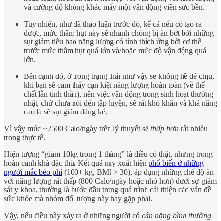
và cường độ không khác mấy một vận động viên sức bền.
Tuy nhiên, như đã thảo luận trước đó, kể cả nếu có tạo ra
được, mức thâm hụt này sẽ nhanh chóng bị ăn bớt bởi những
sụt giảm tiêu hao năng lượng có tính thích ứng bởi cơ thể
trước mức thâm hụt quá lớn và/hoặc mức độ vận động quá
lớn.
Bên cạnh đó, ở trong trạng thái như vậy sẽ không hề dễ chịu,
khi bạn sẽ cảm thấy cạn kiệt năng lượng hoàn toàn (về thể
chất lẫn tinh thần), nên việc vận động trong sinh hoạt thường
nhật, chứ chưa nói đến tập luyện, sẽ rất khó khăn và khả năng
cao là sẽ sụt giảm đáng kể.
Vì vậy mức ~2500 Calo/ngày trên lý thuyết sẽ
thấp hơn
rất nhiều
trong thực tế.
Hiện tượng “giảm 10kg trong 1 tháng” là điều có thật, nhưng trong
hoàn cảnh khá đặc thù
.
Kết quả này xuất hiện
phổ biến ở những
người mắc béo phì
(100+ kg, BMI > 30), áp dụng những chế độ ăn
với năng lượng rất thấp (800 Calo/ngày hoặc nhỏ hơn) dưới sự giám
sát y khoa, thường là bước đầu trong quá trình cải thiện các vấn đề
sức khỏe mà nhóm đối tượng này hay gặp phải.
Vậy, nếu điều này xảy ra ở những người có
cân nặng bình thường