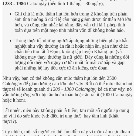
1233 - 1986
Calo/ngày (nếu tính 1 tháng = 30 ngày);
Ghi chú là mức thâm hụt lớn hơn trong 2 khoảng trên phản
ánh tình huống ở đó tỉ lệ cân nặng giảm được từ thân Mỡ lớn
hơn, và cũng cần nhắc lại rằng, đây vẫn chỉ là 1 phép tính
toán dựa trên một mẹo tính nhẩm vốn dĩ không hoàn hảo.
Trong thực tế, những người áp dụng những biện pháp khắc
nghiệt như vậy thường ăn rất ít hoặc nhịn ăn, gần như chắc
chắn tiêu thụ rất ít Đạm, không tập luyện Kháng lực (và
không may thay, thường là nữ giới). Đây cũng là những đối
tượng đối diện với nguy cơ lớn nhất từ mất cơ bắp và gặp
phải những hệ lụy tiêu cực từ ăn kiêng cực đoạn.
Như vậy, bạn có thể không cần mức thâm hụt lớn đến 2500
Calo/ngày để giảm lượng cân lớn như vậy. Rất có thể mức thâm hụt
thực tế sẽ loanh quanh ở
1200 - 1300 Calo/ngày;
kể cả như vậy, nó
vẫn tương ứng với nhịn ăn hoàn toàn hoặc ăn rất ít (1000 Calo/ngày
hoặc ít hơn).
Tất nhiên, điều này không phải là hiếm, khi một số người áp dụng
nó vì lí do sức khỏe (vd: điều trị ung thư), hay tâm linh (khất
thực!?).
Tuy nhiên, một số người có thể làm điều này vì mặc cảm cực đoan