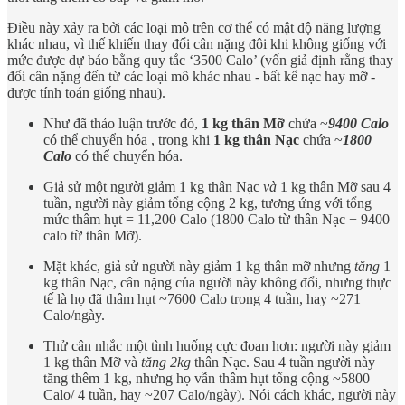
Điều này xảy ra bởi các loại mô trên cơ thể có mật độ năng lượng
khác nhau, vì thế khiến thay đổi cân nặng đôi khi không giống với
mức được dự báo bằng quy tắc ‘3500 Calo’ (vốn giả định rằng thay
đổi cân nặng đến từ các loại mô khác nhau - bất kể nạc hay mỡ -
được tính toán giống nhau).
Như đã thảo luận trước đó,
1 kg thân Mỡ
chứa ~
9400 Calo
có thể chuyển hóa , trong khi
1 kg thân Nạc
chứa ~
1800
Calo
có thể chuyển hóa.
Giả sử một người giảm 1 kg thân Nạc
và
1 kg thân Mỡ sau 4
tuần, người này giảm tổng cộng 2 kg, tương ứng với tổng
mức thâm hụt = 11,200 Calo (1800 Calo từ thân Nạc + 9400
calo từ thân Mỡ).
Mặt khác, giả sử người này giảm 1 kg thân mỡ nhưng
tăng
1
kg thân Nạc, cân nặng của người này không đổi, nhưng thực
tế là họ đã thâm hụt ~7600 Calo trong 4 tuần, hay ~271
Calo/ngày.
Thử cân nhắc một tình huống cực đoan hơn: người này giảm
1 kg thân Mỡ và
tăng 2kg
thân Nạc. Sau 4 tuần người này
tăng thêm 1 kg, nhưng họ vẫn thâm hụt tổng cộng ~5800
Calo/ 4 tuần, hay ~207 Calo/ngày). Nói cách khác, người này