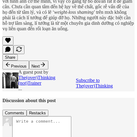
với hình ảnh cơ thể mình, vì vậy cố gắng tự bỏ đói/ăn rất ít để giảm
cân. Chưa cần quan tâm đến hệ lụy về thể chất, gốc rễ vấn đề của
họ đến từ tâm lý, và có lẽ ‘
weight-loss shaming
’ trên mxh không
phải là cách lí tưởng để giúp đỡ họ. Những người này đặc biệt cần
hỗ trợ lâm sàng, lí tưởng là từ một chuyên gia dinh dưỡng có nghiệp
vụ liên quan đến rối loạn ăn uống.
Share
Previous
Next
A guest post by
The(over)Thinking
Subscribe to
(not)Trainer
The(over)Thinking
...
Discussion about this post
Comments
Restacks