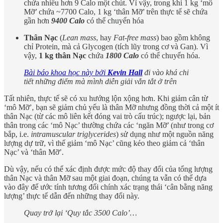
chứa nhiều hơn 9 Calo một chút. Vì vậy, trong khi 1 kg ‘mô
Mỡ’ chứa ~7700 Calo, 1 kg ‘thân Mỡ’ trên thực tế sẽ chứa
gần hơn
9400 Calo
có thể chuyển hóa
Thân Nạc
(
Lean mass
, hay
Fat-free mass
) bao gồm không
chỉ Protein, mà cả Glycogen (tích lũy trong cơ và Gan). Vì
vậy,
1 kg thân Nạc
chứa
1800 Calo
có thể chuyển hóa.
Bài báo khoa học này bởi
Kevin Hall
đi vào khá chi
tiết những điểm mà mình diễn giải vắn tắt ở trên
Tất nhiên, thực tế sẽ có xu hướng lộn xộng hơn. Khi giảm cân từ
‘mô Mỡ’, bạn sẽ giảm chủ yếu là thân Mỡ nhưng đồng thời cả một ít
thân Nạc (từ các mô liên kết đóng vai trò cấu trúc); ngược lại, bản
thân trong các ‘mô Nạc’ thường chứa các ‘ngăn Mỡ’ (như trong cơ
bắp, i.e.
intramuscular triglycerides
) sử dụng như một nguồn năng
lượng dự trữ, vì thế giảm ‘mô Nạc’ cũng kéo theo giảm cả ‘thân
Nạc’ và ‘thân Mỡ’.
Dù vậy, nếu có thể xác định được mức độ thay đổi của tổng lượng
thân Nạc và thân Mỡ sau một giai đoạn, chúng ta vẫn có thể dựa
vào đây để ước tính tương đối chính xác trạng thái ‘cân bằng năng
lượng’ thực tế dẫn đến những thay đổi này.
Quay trở lại ‘Quy tắc 3500 Calo’…