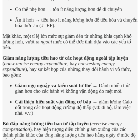
Cơ thể nhẹ hơn → tốn ít năng lượng hơn để di chuyển
Ăn ít hơn → tiêu hao ít năng lượng hơn để tiêu hóa và chuyển
hóa thức ăn (↓TEF).
Mặt khác, một tỉ lệ lớn mức sụt giảm đến từ những khía cạnh khó
lường hơn, vượt ra
ngoài
mức có thể ước tính dựa vào các yếu tố
trên.
Giảm năng lượng tiêu hao từ các hoạt động ngoài tập luyện
(
non-exercise energy expenditure
, hay
non-resting energy
expenditure
), hay sự kết hợp của những thay đổi hành vi vô thức,
bao gồm:
Giảm ngọ nguậy và kiểm soát tư thế
→ Dành nhiều thời
gian hơn cho các hành vi không vận động do mệt mỏi.
Cải thiện hiệu suất vận động cơ bắp
→ giảm lượng Calo
đốt trong các hoạt động cường độ thấp (vd: đi bộ, làm việc
nhà, v.v.)
Bù đắp năng lượng tiêu hao từ tập luyện
(
exercise energy
compensation
), hay hiện tượng điều chỉnh giảm xuống của các
thành phần khác của tổng năng lượng tiêu hao hằng ngày ở mức độ