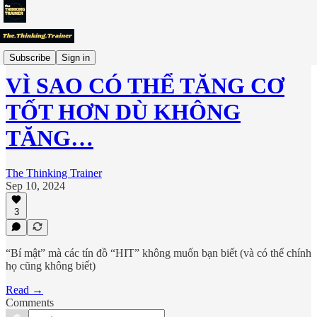
"Chuyên Gia" Thế Giới Nói Gì?
Subscribe
Sign in
VÌ SAO CÓ THỂ TĂNG CƠ
TỐT HƠN DÙ KHÔNG
TĂNG…
The Thinking Trainer
Sep 10, 2024
3
“Bí mật” mà các tín đồ “HIT” không muốn bạn biết (và có thể chính
họ cũng không biết)
Read →
Comments