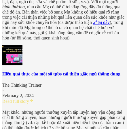
hạt, đậu, ngũ cốc, sữa và chế phẩm từ sữa, v.v.). Với một người
bình thường
, nhu cầu Mg có thể được đáp ứng đầy đủ thông qua
chế độ ăn. Bản thân việc bổ sung Mg không có hiệu quả rõ ràng
trong việc cải thiện những kết quả liên quan đến sức khỏe như giấc
ngủ hay sức khỏe chuyển hóa (đã được thảo luận
🔗tại đây
), trong
khi mức độ Mg trong cơ thể tỏ ra có quan hệ chặt chẽ hơn với
những kết quả này, gợi ý khả năng rằng vấn đề có gốc rễ cơ bản
hơn (từ lối sống, thói quen sinh hoạt).
Hiệu quả thực của một số tpbs cải thiện giấc ngủ thông dụng
The Thinking Trainer
·
February 2, 2024
Read full story
Mặt khác, những người thường xuyên tập luyện hay vận động thể
chất thường xuyên, hoặc những người thường xuyên gặp phải căng
thẳng tâm lý (vd: cận kề hoặc đã xuất hiện biểu hiện của trầm cảm)
có thể nhận được lợi ích từ việc bổ sung Mg, vì một số cân nhắc