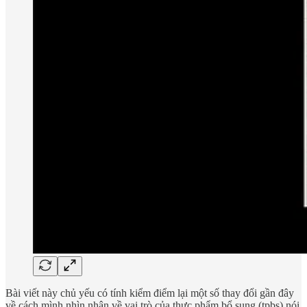
Bài viết này chủ yếu có tính kiểm điểm lại một số thay đổi gần đây
về cách mình nhìn nhận về vai trò của thực phẩm bổ sung (tpbs) nói