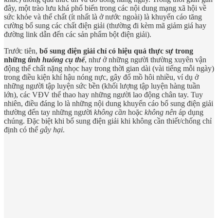
đây, một trào lưu khá phổ biến trong các nội dung mạng xã hội về
sức khỏe và thể chất (ít nhất là ở nước ngoài) là khuyến cáo tăng
cường bổ sung các chất điện giải (thường đi kèm mã giảm giá hay
đường link dẫn đến các sản phẩm bột điện giải).
Trước tiên,
bổ sung điện giải chỉ có hiệu quả thực sự trong
những
tình huống cụ thể
, như ở những người thường xuyên vận
động thể chất nặng nhọc hay trong thời gian dài (vài tiếng mỗi ngày)
trong điều kiện khí hậu nóng nực, gây đổ mồ hôi nhiều, ví dụ ở
những người tập luyện sức bền (khối lượng tập luyện hàng tuần
lớn), các VĐV thể thao hay những người lao động chân tay. Tuy
nhiên, điều đáng lo là những nội dung khuyến cáo bổ sung điện giải
thường đến tay những người
không cần
hoặc
không nên
áp dụng
chúng. Đặc biệt khi bổ sung điện giải khi không cần thiết/chống chỉ
định có thể
gây hại
.