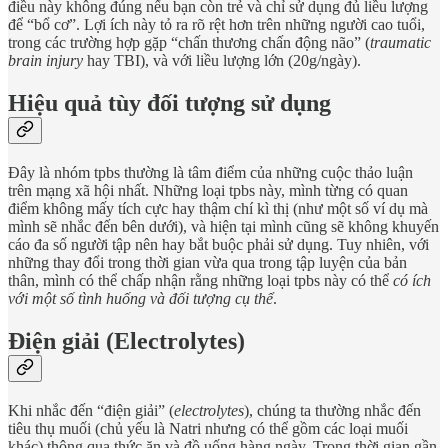
điều này không đúng nếu bạn còn trẻ và chỉ sử dụng đủ liều lượng
để “bổ cơ”. Lợi ích này tỏ ra rõ rệt hơn trên những người cao tuổi,
trong các trường hợp gặp “chấn thương chấn động não” (
traumatic
brain injury
hay TBI), và với liều lượng lớn (20g/ngày).
Hiệu quả tùy đối tượng sử dụng
Đây là nhóm tpbs thường là tâm điểm của những cuộc thảo luận
trên mạng xã hội nhất. Những loại tpbs này, mình từng có quan
điểm không mấy tích cực hay thậm chí kì thị (như một số ví dụ mà
mình sẽ nhắc đến bên dưới), và hiện tại mình cũng sẽ không khuyến
cáo đa số người tập nên hay bắt buộc phải sử dụng. Tuy nhiên, với
những thay đổi trong thời gian vừa qua trong tập luyện của bản
thân, mình có thể chấp nhận rằng những loại tpbs này có thể
có ích
với một số tình huống và đối tượng cụ thể
.
Điện giải (Electrolytes)
Khi nhắc đến “điện giải” (
electrolytes
), chúng ta thường nhắc đến
tiêu thụ muối (chủ yếu là Natri nhưng có thể gồm các loại muối
khác) thông qua thức ăn và đồ uống hàng ngày. Trong thời gian gần