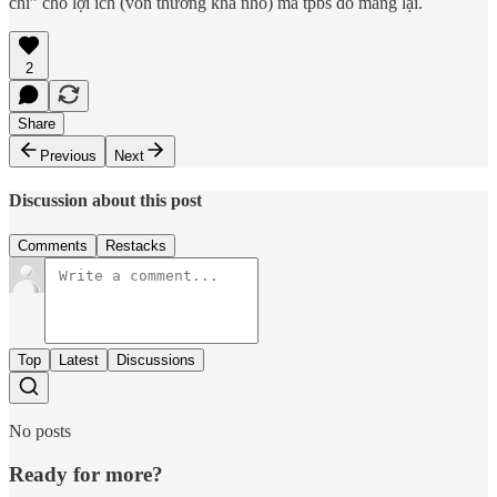
chi” cho lợi ích (vốn thường khá nhỏ) mà tpbs đó mang lại.
2
Share
Previous
Next
Discussion about this post
Comments
Restacks
Top
Latest
Discussions
No posts
Ready for more?