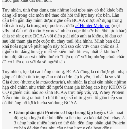
nước giải khát đắt tiền hơn.
Tuy nhiên, tính ứng dụng của những loại tpbs này có thể khác biệt
đáng kể trong các môn thể thao đòi hỏi thể lực hay sức bền. Lần
đầu tiên gần đây mình được nghe đến BCAA được sử dụng trong
bối cảnh này là trong một podcast, ở đó
🔗Hunter McIntyre
(một
vđv thi đấu ở bộ môn Hyrox và nhiều cuộc thi sức bền/thể lực khác)
chia sẻ rằng mix BCAA với điện giải giúp anh ta không bị đau cơ
sau khi tham gia một cuộc thi chạy trail (địa hình). Mình ban đầu
khá hoài nghi về phát ngôn này (dù sao các vđv chưa chắc đã là
nguồn tin đáng tin cậy nhất về kiến thức fitness, nhất là khi họ ở
trình độ rất cao và nhiều thứ có “hiệu quả” với họ nhưng chưa chắc
đã có hiệu quả với đa số người tập.
Tuy nhiên, lục lại các bằng chứng, BCAA đúng là có được ghi nhận
giúp cải thiện tình trạng đau mỏi cơ do tập luyện, ít nhất là so với
Giả dược (thường là
maltodextrin
), tất nhiên là phải cân nhắc những
hạn chế chính như trình độ người tham gia không cao hay KHÔNG
CÓ nghiên cứu nào so sánh BCAA trực tiếp với, vd, Whey Protein.
Nếu nhìn rộng ra hơn 1 chút thì một số những yếu tố gián tiếp sau
có thể ủng hộ lợi ích của sử dụng BCAA
Giảm phân giải Protein cơ bắp trong tập luyện
: Các hoạt
động tập luyện thể lực diễn ra liên tục và kéo dài (vd: chạy 2-
3 tiếng hoặc nhiều hơn) có thể dẫn đến tăng phân giải Protein
cơ bắp để đáp ứng nhu cầu năng lượng của hoạt động.