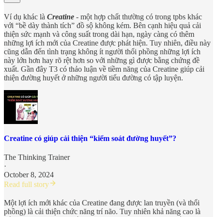
Ví dụ khác là
Creatine
- một hợp chất thường có trong tpbs khác
với “bề dày thành tích” đồ sộ không kém. Bên cạnh hiệu quả cải
thiện sức mạnh và công suất trong dài hạn, ngày càng có thêm
những lợi ích mới của Creatine được phát hiện. Tuy nhiên, điều này
cũng dẫn đến tình trạng không ít người thổi phồng những lợi ích
này lớn hơn hay rõ rệt hơn so với những gì được bằng chứng đề
xuất. Gần đây T3 có thảo luận về tiềm năng của Creatine giúp cải
thiện đường huyết ở những người tiểu đường có tập luyện.
Creatine có giúp cải thiện “kiểm soát đường huyết”?
The Thinking Trainer
·
October 8, 2024
Read full story
Một lợi ích mới khác của Creatine đang được lan truyền (và thổi
phồng) là cải thiện chức năng trí não. Tuy nhiên khả năng cao là