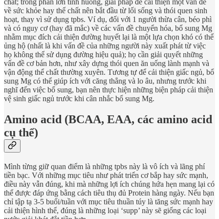
chất; trong phần lớn tình huống, giải pháp để cải thiện một vấn đề
về sức khỏe hay thể chất nên bắt đầu từ lối sống và thói quen sinh
hoạt, thay vì sử dụng tpbs. Ví dụ, đối với 1 người thừa cân, béo phì
và có nguy cơ (hay đã mắc) về các vấn đề chuyển hóa, bổ sung Mg
nhằm mục đích cải thiện đường huyết lại là một lựa chọn khó có thể
ủng hộ (nhất là khi vấn đề của những người này xuất phát từ việc
họ không thể sử dụng đường hiệu quả); họ cần giải quyết những
vấn đề cơ bản hơn, như xây dựng thói quen ăn uống lành mạnh và
vận động thể chất thường xuyên. Tương tự để cải thiện giấc ngủ, bổ
sung Mg có thể giúp ích với căng thẳng và lo âu, nhưng trước khi
nghĩ đến việc bổ sung, bạn nên thực hiện những biện pháp cải thiện
vệ sinh giấc ngủ trước khi cân nhắc bổ sung Mg.
Amino acid (BCAA, EAA, các amino acid
cụ thể)
Mình từng giữ quan điểm là những tpbs này là vô ích và lãng phí
tiền bạc. Với những mục tiêu như phát triển cơ bắp hay sức mạnh,
điều này vẫn đúng, khi mà những lợi ích chúng hứa hẹn mang lại có
thể được đáp ứng bằng cách tiêu thụ đủ Protein hàng ngày. Nếu bạn
chỉ tập tạ 3-5 buổi/tuần với mục tiêu thuần túy là tăng sức mạnh hay
cải thiện hình thể, đúng là những loại ‘supp’ này sẽ giống các loại