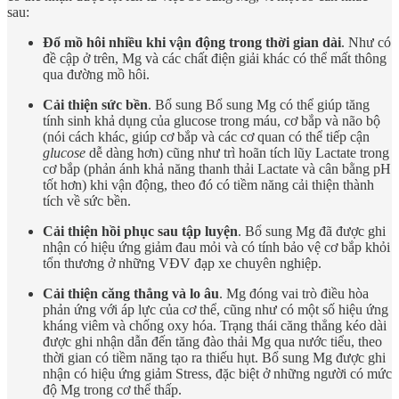
sau:
Đổ mồ hôi nhiều khi vận động trong thời gian dài
. Như có
đề cập ở trên, Mg và các chất điện giải khác có thể mất thông
qua đường mồ hôi.
Cải thiện sức bền
. Bổ sung Bổ sung Mg có thể giúp tăng
tính sinh khả dụng của glucose trong máu, cơ bắp và não bộ
(nói cách khác, giúp cơ bắp và các cơ quan có thể tiếp cận
glucose
dễ dàng hơn) cũng như trì hoãn tích lũy Lactate trong
cơ bắp (phản ánh khả năng thanh thải Lactate và cân bằng pH
tốt hơn) khi vận động, theo đó có tiềm năng cải thiện thành
tích về sức bền.
Cải thiện hồi phục sau tập luyện
. Bổ sung Mg đã được ghi
nhận có hiệu ứng giảm đau mỏi và có tính bảo vệ cơ bắp khỏi
tổn thương ở những VĐV đạp xe chuyên nghiệp.
Cải thiện căng thẳng và lo âu
. Mg đóng vai trò điều hòa
phản ứng với áp lực của cơ thể, cũng như có một số hiệu ứng
kháng viêm và chống oxy hóa. Trạng thái căng thẳng kéo dài
được ghi nhận dẫn đến tăng đào thải Mg qua nước tiểu, theo
thời gian có tiềm năng tạo ra thiếu hụt. Bổ sung Mg được ghi
nhận có hiệu ứng giảm Stress, đặc biệt ở những người có mức
độ Mg trong cơ thể thấp.