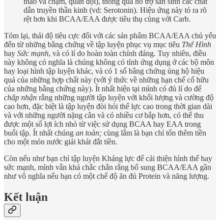
thao va chạm, quân đội), thông qua hỗ trợ sản sinh các chất
dẫn truyền thần kinh (vd: Serotonin). Hiệu ứng này tỏ ra rõ
rệt hơn khi BCAA/EAA được tiêu thụ cùng với Carb.
Tóm lại, thái độ tiêu cực đối với các sản phẩm BCAA/EAA chủ yếu
đến từ những bằng chứng về tập luyện phục vụ mục tiêu
Thể Hình
hay
Sức mạnh
, và có lí do hoàn toàn chính đáng. Tuy nhiên, điều
này không có nghĩa là chúng không có tính ứng dụng ở các bộ môn
hay loại hình tập luyện khác, và có 1 số bằng chứng ủng hộ hiệu
quả của những hợp chất này (với ý thức về những hạn chế cố hữu
của những bằng chứng này). Ít nhất hiện tại mình có đủ lí do để
chấp nhận
rằng những người tập luyện với khối lượng và cường độ
cao hơn, đặc biệt là tập luyện đòi hỏi thể lực cao trong thời gian dài
và với những người nặng cân và có nhiều cơ bắp hơn, có thể thu
được một số lợi ích nhỏ từ việc sử dụng BCAA hay EAA trong
buổi tập. Ít nhất chúng
an toàn;
cùng lắm là bạn chỉ tốn thêm tiền
cho một món nước giải khát đắt tiền.
Còn nếu như bạn chỉ tập luyện Kháng lực để cải thiện hình thể hay
sức mạnh, mình vẫn khá chắc chắn rằng bổ sung BCAA/EAA gần
như vô nghĩa nếu bạn có một chế độ ăn đủ Protein và năng lượng.
Kết luận