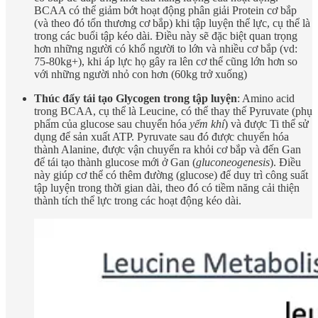
BCAA có thể giảm bớt hoạt động phân giải Protein cơ bắp
(và theo đó tổn thương cơ bắp) khi tập luyện thể lực, cụ thể là
trong các buổi tập kéo dài. Điều này sẽ đặc biệt quan trọng
hơn những người có khổ người to lớn và nhiều cơ bắp (vd:
75-80kg+), khi áp lực họ gây ra lên cơ thể cũng lớn hơn so
với những người nhỏ con hơn (60kg trở xuống)
Thúc đẩy tái tạo Glycogen trong tập luyện
: Amino acid
trong BCAA, cụ thể là Leucine, có thể thay thế Pyruvate (phụ
phẩm của glucose sau chuyển hóa
yếm khí
) và được Ti thể sử
dụng để sản xuất ATP. Pyruvate sau đó được chuyển hóa
thành Alanine, được vận chuyển ra khỏi cơ bắp và đến Gan
để tái tạo thành glucose mới ở Gan (
gluconeogenesis
). Điều
này giúp cơ thể có thêm đường (glucose) để duy trì công suất
tập luyện trong thời gian dài, theo đó có tiềm năng cải thiện
thành tích thể lực trong các hoạt động kéo dài.