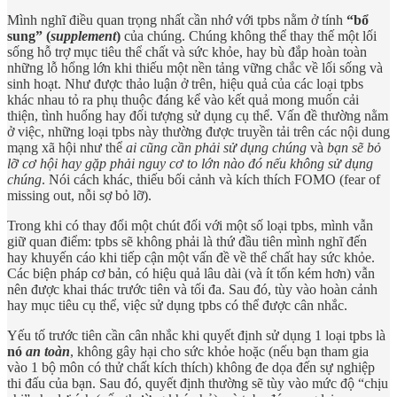
Mình nghĩ điều quan trọng nhất cần nhớ với tpbs nằm ở tính
“bổ
sung” (
supplement
)
của chúng. Chúng không thể thay thế một lối
sống hỗ trợ mục tiêu thể chất và sức khỏe, hay bù đắp hoàn toàn
những lỗ hổng lớn khi thiếu một nền tảng vững chắc về lối sống và
sinh hoạt. Như được thảo luận ở trên, hiệu quả của các loại tpbs
khác nhau tỏ ra phụ thuộc đáng kể vào kết quả mong muốn cải
thiện, tình huống hay đối tượng sử dụng cụ thể. Vấn đề thường nằm
ở việc, những loại tpbs này thường được truyền tải trên các nội dung
mạng xã hội như thể
ai cũng cần phải sử dụng chúng
và
bạn sẽ bỏ
lỡ cơ hội hay gặp phải nguy cơ to lớn nào đó
nếu không sử dụng
chúng
. Nói cách khác, thiếu bối cảnh và kích thích FOMO (fear of
missing out, nỗi sợ bỏ lỡ).
Trong khi có thay đổi một chút đối với một số loại tpbs, mình vẫn
giữ quan điểm: tpbs sẽ không phải là thứ đầu tiên mình nghĩ đến
hay khuyến cáo khi tiếp cận một vấn đề về thể chất hay sức khỏe.
Các biện pháp cơ bản, có hiệu quả lâu dài (và ít tốn kém hơn) vẫn
nên được khai thác trước tiên và tối đa. Sau đó, tùy vào hoàn cảnh
hay mục tiêu cụ thể, việc sử dụng tpbs có thể được cân nhắc.
Yếu tố trước tiên cần cân nhắc khi quyết định sử dụng 1 loại tpbs là
nó
an toàn
, không gây hại cho sức khỏe hoặc (nếu bạn tham gia
vào 1 bộ môn có thử chất kích thích) không đe dọa đến sự nghiệp
thi đấu của bạn. Sau đó, quyết định thường sẽ tùy vào mức độ “chịu