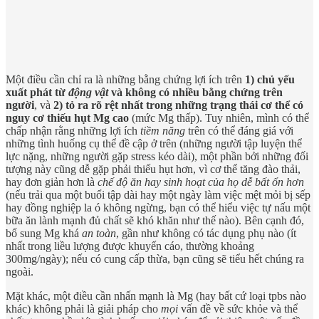
Một điều cần chỉ ra là những bằng chứng lợi ích trên
1) chủ yếu
xuất phát từ
động vật
và không có nhiều bằng chứng trên
người
, và
2) tỏ ra rõ rệt nhất trong những trạng thái cơ thể có
nguy cơ thiếu hụt Mg cao
(mức Mg thấp). Tuy nhiên, mình có thể
chấp nhận rằng những lợi ích
tiềm năng
trên có thể đáng giá với
những tình huống cụ thể đề cập ở trên (những người tập luyện thể
lực nặng, những người gặp stress kéo dài), một phần bởi những đối
tượng này cũng dễ gặp phải thiếu hụt hơn, vì cơ thể tăng đào thải,
hay đơn giản hơn là
chế độ ăn hay sinh hoạt của họ dễ bất ổn hơn
(nếu trải qua một buổi tập dài hay một ngày làm việc mệt mỏi bị sếp
hay đồng nghiệp la ó không ngừng, bạn có thể hiểu việc tự nấu một
bữa ăn lành mạnh đủ chất sẽ khó khăn như thế nào). Bên cạnh đó,
bổ sung Mg khá
an toàn
, gần như không có tác dụng phụ nào (ít
nhất trong liều lượng được khuyến cáo, thường khoảng
300mg/ngày); nếu có cung cấp thừa, bạn cũng sẽ tiểu hết chúng ra
ngoài.
Mặt khác, một điều cần nhấn mạnh là Mg (hay bất cứ loại tpbs nào
khác) không phải là giải pháp cho
mọi
vấn đề về sức khỏe và thể